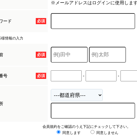
※メールアドレスはログインに使用しま
ワード
必須
客様情報の入力
前
必須
-
-
番号
必須
所
会員規約をご確認のうえ下記にチェックして下さい。
同意します
同意しません