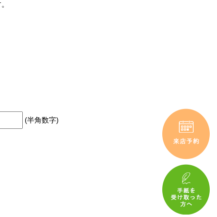
す。
(半角数字)