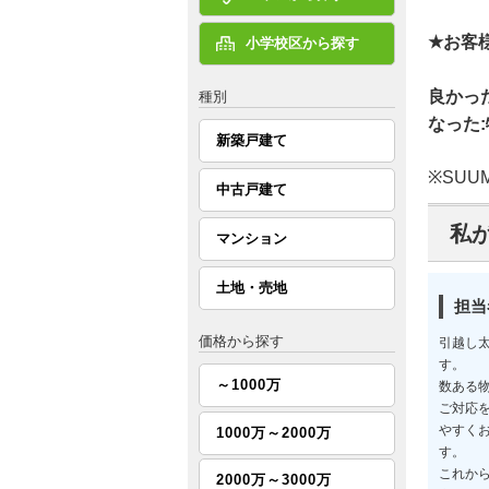
★お客
小学校区から探す
良かっ
種別
なった
新築戸建て
※SU
中古戸建て
私
マンション
土地・売地
担当
価格から探す
引越し
す。
～1000万
数ある
ご対応
やすく
1000万～2000万
す。
これか
2000万～3000万