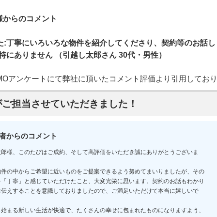
様からのコメント
た:丁寧にいろいろな物件を紹介してくださり、契約等のお話し
:特にありません （引越し太郎さん 30代・男性）
UMOアンケートにて弊社に頂いたコメント評価より引用してお
がご担当させていただきました！
者からのコメント
太郎様、このたびはご成約、そして高評価をいただき誠にありがとうございま
物件の中からご希望に近いものをご提案できるよう努めてまいりましたが、その
を「丁寧」と感じていただけたこと、大変光栄に思います。契約のお話もわかり
お伝えすることを意識しておりましたので、ご満足いただけて本当に嬉しいで
ら始まる新しい生活が快適で、たくさんの幸せに包まれたものになりますよう、