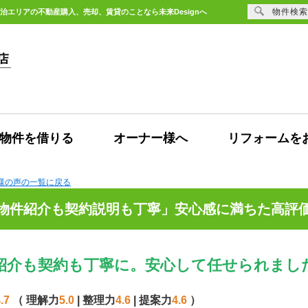
物件検索
治エリアの不動産購入、売却、賃貸のことなら未来Designへ
物件を借りる
オーナー様へ
リフォームを
客様の声の一覧に戻る
物件紹介も契約説明も丁寧」安心感に満ちた高評
紹介も契約も丁寧に。安心して任せられまし
.7
（ 理解力
5.0
| 整理力
4.6
| 提案力
4.6
）