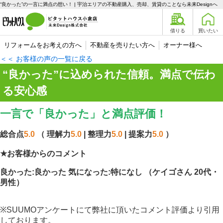
“良かった”の一言に満点の想い！ | 宇治エリアの不動産購入、売却、賃貸のことなら未来Designへ
借りる
買いたい
リフォームをお考えの方へ
不動産を売りたい方へ
オーナー様へ
＜＜ お客様の声の一覧に戻る
“良かった”に込められた信頼。満点で伝わ
る安心感
一言で「良かった」と満点評価！
総合点
5.0
（ 理解力
5.0
| 整理力
5.0
| 提案力
5.0
）
★お客様からのコメント
良かった:良かった 気になった:特になし （ケイゴさん 20代・
男性）
※SUUMOアンケートにて弊社に頂いたコメント評価より引用
しております。