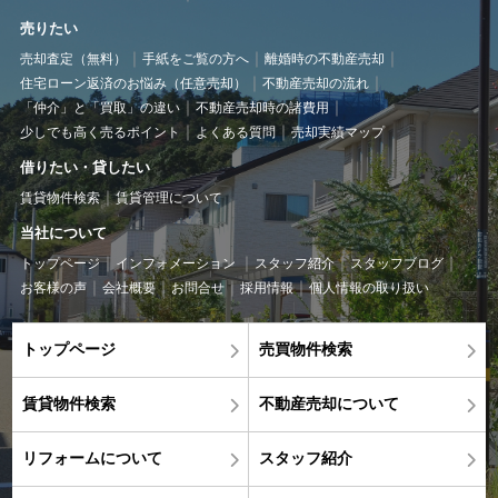
売りたい
売却査定（無料）
手紙をご覧の方へ
離婚時の不動産売却
住宅ローン返済のお悩み（任意売却）
不動産売却の流れ
「仲介」と「買取」の違い
不動産売却時の諸費用
少しでも高く売るポイント
よくある質問
売却実績マップ
借りたい・貸したい
賃貸物件検索
賃貸管理について
当社について
トップページ
インフォメーション
スタッフ紹介
スタッフブログ
お客様の声
会社概要
お問合せ
採用情報
個人情報の取り扱い
トップページ
売買物件検索
賃貸物件検索
不動産売却について
リフォームについて
スタッフ紹介