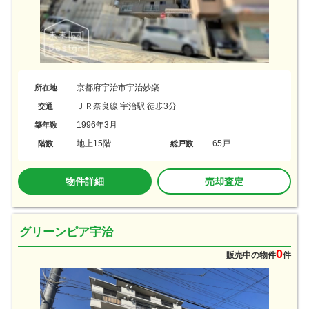
京都府宇治市宇治妙楽
所在地
ＪＲ奈良線 宇治駅 徒歩3分
交通
1996年3月
築年数
地上15階
65戸
階数
総戸数
物件詳細
売却査定
グリーンピア宇治
0
販売中の物件
件