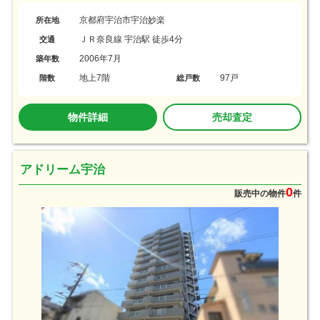
京都府宇治市宇治妙楽
所在地
ＪＲ奈良線 宇治駅 徒歩4分
交通
2006年7月
築年数
地上7階
97戸
階数
総戸数
物件詳細
売却査定
アドリーム宇治
0
販売中の物件
件