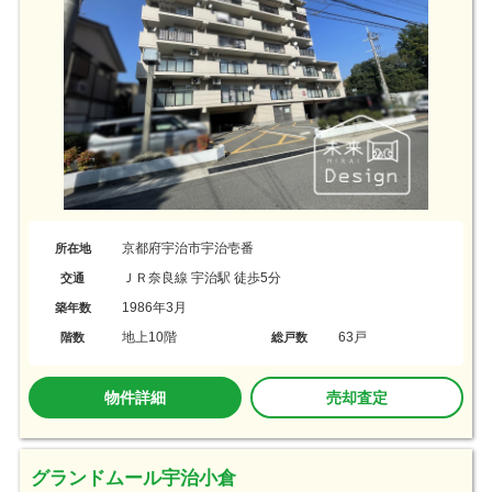
京都府宇治市宇治壱番
所在地
ＪＲ奈良線 宇治駅 徒歩5分
交通
1986年3月
築年数
地上10階
63戸
階数
総戸数
物件詳細
売却査定
グランドムール宇治小倉