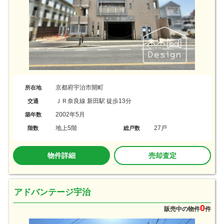
京都府宇治市開町
所在地
ＪＲ奈良線 新田駅 徒歩13分
交通
2002年5月
築年数
地上5階
27戸
階数
総戸数
物件詳細
売却査定
アドバンテージ宇治
0
販売中の物件
件