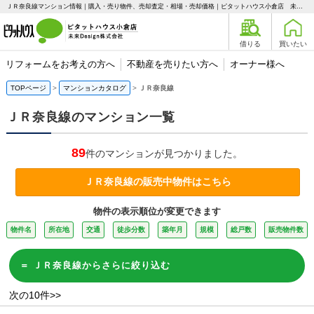
ＪＲ奈良線マンション情報｜購入・売り物件、売却査定・相場・売却価格｜ピタットハウス小倉店 未来Design株式会社
借りる
買いたい
リフォームをお考えの方へ
不動産を売りたい方へ
オーナー様へ
TOPページ
マンションカタログ
ＪＲ奈良線
ＪＲ奈良線のマンション一覧
89
件のマンションが見つかりました。
ＪＲ奈良線の販売中物件はこちら
物件の表示順位が変更できます
物件名
所在地
交通
徒歩分数
築年月
規模
総戸数
販売物件数
＝ ＪＲ奈良線からさらに絞り込む
次の10件>>