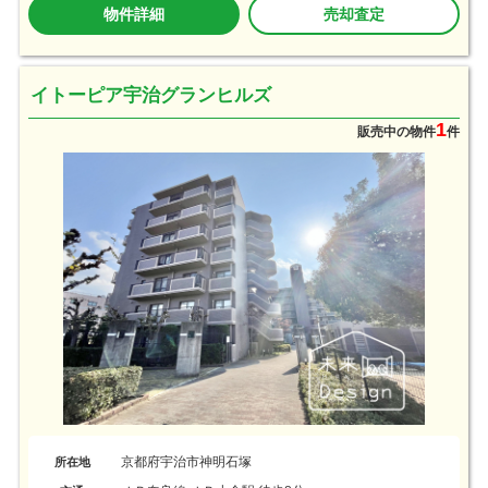
物件詳細
売却査定
イトーピア宇治グランヒルズ
1
販売中の物件
件
京都府宇治市神明石塚
所在地