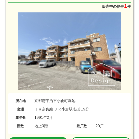
1
販売中の物件
件
京都府宇治市小倉町堀池
所在地
ＪＲ奈良線 ＪＲ小倉駅 徒歩19分
交通
1991年2月
築年数
地上3階
20戸
階数
総戸数