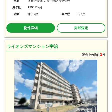
ＪＲ奈良線 ＪＲ小倉駅 徒歩8分
交通
1996年2月
築年数
地上7階
123戸
階数
総戸数
物件詳細
売却査定
ライオンズマンション宇治
1
販売中の物件
件