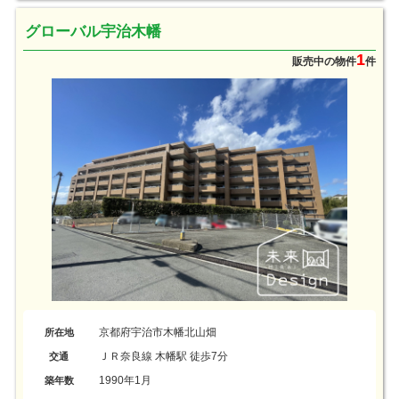
グローバル宇治木幡
1
販売中の物件
件
京都府宇治市木幡北山畑
所在地
ＪＲ奈良線 木幡駅 徒歩7分
交通
1990年1月
築年数