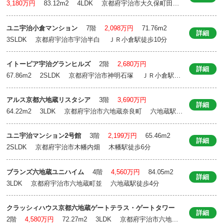
3,180万円
83.12m
2
4LDK 京都府宇治市大久保町田
原 新田駅徒歩18分
ユニ宇治小倉マンション
7階
2,098万円
71.76m
2
詳細
3SLDK 京都府宇治市宇治半白 ＪＲ小倉駅徒歩10分
イトーピア宇治グランヒルズ
2階
2,680万円
詳細
67.86m
2
2SLDK 京都府宇治市神明石塚 ＪＲ小倉駅徒
歩9分
アルス京都六地蔵リスタシア
3階
3,690万円
詳細
64.22m
2
3LDK 京都府宇治市六地蔵奈良町 六地蔵駅徒
歩5分
ユニ宇治マンション2号館
3階
2,199万円
65.46m
2
詳細
2SLDK 京都府宇治市木幡内畑 木幡駅徒歩6分
ブランズ六地蔵ユニハイム
4階
4,560万円
84.05m
2
詳細
3LDK 京都府宇治市六地蔵町並 六地蔵駅徒歩4分
クラッシィハウス京都六地蔵ゲートテラス・ゲートタワー
詳細
2階
4,580万円
72.27m
2
3LDK 京都府宇治市六地蔵