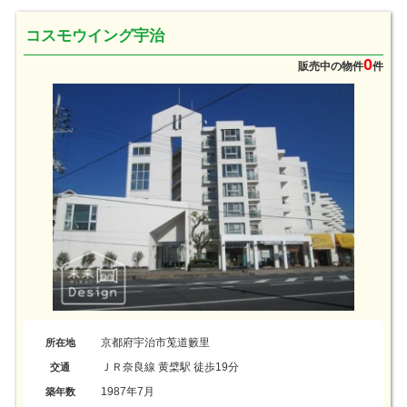
コスモウイング宇治
0
販売中の物件
件
京都府宇治市莵道籔里
所在地
ＪＲ奈良線 黄檗駅 徒歩19分
交通
1987年7月
築年数