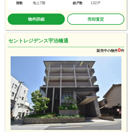
地上7階
132戸
階数
総戸数
物件詳細
売却査定
セントレジデンス宇治橋通
0
販売中の物件
件