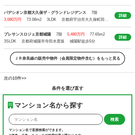
奈良町 六地蔵駅徒歩4分
パデシオン京都大久保ザ・グランドレジデンス
7階
詳細
3,080万円
73.08m
2
3LDK 京都府宇治市大久保町田
原 新田駅徒歩18分
プレサンスロジェ京都城陽
7階
5,480万円
77.65m
2
詳細
3SLDK 京都府城陽市寺田水度坂 城陽駅徒歩5分
ＪＲ奈良線の販売中物件（会員限定物件含む）をもっと見る
次の10件>>
条件を選び直す
マンション名から探す
マンション名で直接検索ができます。