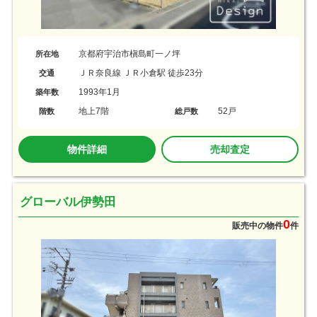
京都府宇治市槇島町一ノ坪
所在地
ＪＲ奈良線 ＪＲ小倉駅 徒歩23分
交通
1993年1月
築年数
地上7階
52戸
階数
総戸数
物件詳細
売却査定
グローバル伊勢田
0
販売中の物件
件