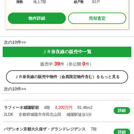
地上7階
82戸
階数
総戸数
物件詳細
売却査定
次の10件>>
ＪＲ奈良線の販売中一覧
39
0
販売中:
件（非公開:
件）
ＪＲ奈良線の販売中物件（会員限定物件含む）をもっと見る
次の10件>>
ラフィーネ城陽駅前
4階
4,200万円
81.46m
2
詳細
2LDK 京都府城陽市寺田北山田 城陽駅徒歩1分
パデシオン京都大久保ザ・グランドレジデンス
7階
詳細