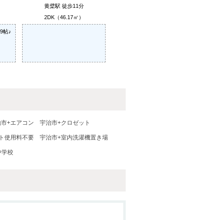
黄檗駅 徒歩11分
）
2DK（46.17㎡）
9帖♪
治市+エアコン
宇治市+クロゼット
ト使用料不要
宇治市+室内洗濯機置き場
中学校