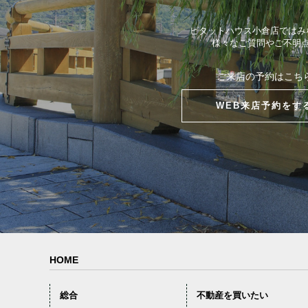
ピタットハウス小倉店ではみ
様々なご質問やご不明
ご来店の予約はこち
WEB来店予約をす
HOME
総合
不動産を買いたい