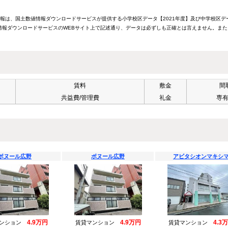
情報は、国土数値情報ダウンロードサービスが提供する小学校区データ【2021年度】及び中学校区デ
報ダウンロードサービスのWEBサイト上で記述通り、データは必ずしも正確とは言えません。また
賃料
敷金
間
共益費/管理費
礼金
専
ボヌール広野
ボヌール広野
アビタシオンマキシ
4.9万円
4.9万円
4.3
マンション
賃貸マンション
賃貸マンション