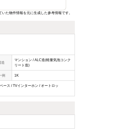
れていた物件情報を元に生成した参考情報です。
マンション / ALC造(軽量気泡コンク
構造
リート造)
一例
1K
スペース / TVインターホン / オートロッ