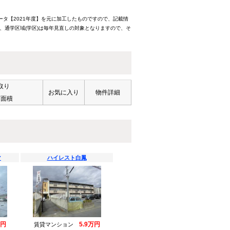
ータ【2021年度】を元に加工したものですので、記載情
、通学区域(学区)は毎年見直しの対象となりますので、そ
取り
お気に入り
物件詳細
有面積
マ
ハイレスト白鳳
万円
5.9万円
賃貸マンション