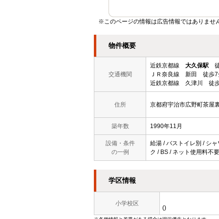
※このページの情報は広告情報ではありません
物件概要
近鉄京都線
大久保駅
徒
交通機関
ＪＲ奈良線 新田 徒歩7
近鉄京都線 久津川 徒歩
住所
京都府宇治市広野町茶屋
築年数
1990年11月
設備・条件
給湯 / バストイレ別 / シ
の一例
ク / BS / ネット使用料不
学区情報
小学校区
()