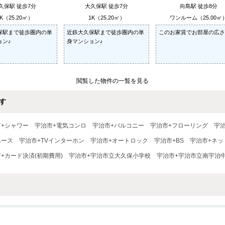
久保駅 徒歩7分
大久保駅 徒歩7分
向島駅 徒歩8分
K（25.20㎡）
1K（25.20㎡）
ワンルーム（25.00㎡
保駅まで徒歩圏内の単
近鉄大久保駅まで徒歩圏内の単
このお家賃でお部屋の広さ
ョン♪
身マンション♪
閲覧した物件の一覧を見る
す
市+シャワー
宇治市+電気コンロ
宇治市+バルコニー
宇治市+フローリング
宇
ペース
宇治市+TVインターホン
宇治市+オートロック
宇治市+BS
宇治市+ネッ
+カード決済(初期費用)
宇治市+宇治市立大久保小学校
宇治市+宇治市立南宇治