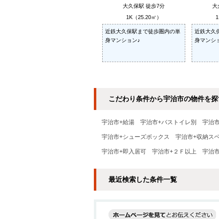
大久保駅 徒歩7分
大
1K（25.20㎡）
1
近鉄大久保駅まで徒歩圏内の単
近鉄大久
身マンション♪
身マンシ
こだわり条件から宇治市の物件を探
宇治市+給湯
宇治市+バストイレ別
宇治
宇治市+シューズボックス
宇治市+収納ス
宇治市+即入居可
宇治市+２Ｆ以上
宇治市
最近検索した条件一覧