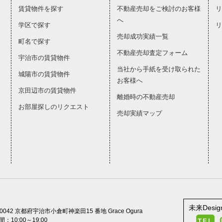
賃貸物件を探す
不動産売却をご検討のお客様
リ
へ
学区で探す
リ
売却成功実績一覧
町名で探す
不動産売却査定フォーム
宇治市の賃貸物件
当社から手紙を受け取られた
城陽市の賃貸物件
お客様へ
京田辺市の賃貸物件
離婚時の不動産売却
お部屋探しのリクエスト
売却実績マップ
未来Desi
-0042 京都府宇治市小倉町神楽田15 番地 Grace Ogura
：10:00～19:00
TEL