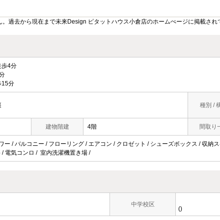
。過去から現在まで未来Design ピタットハウス小倉店のホームぺージに掲載さ
歩4分
分
15分
裏
種別 / 
建物階建
4階
間取り
ャワー / バルコニー / フローリング / エアコン / クロゼット / シューズボックス / 収納
要 / 電気コンロ / 室内洗濯機置き場 /
中学校区
()