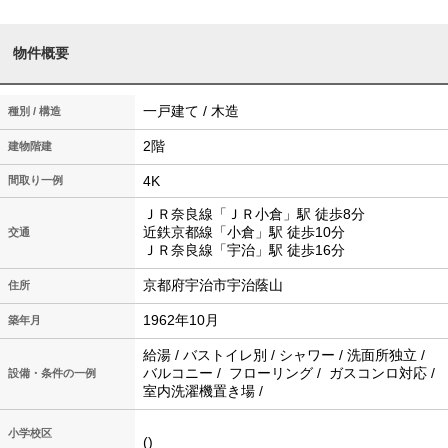
物件概要
一戸建て / 木造
種別 / 構造
2階
建物階建
4K
間取り一例
ＪＲ奈良線「ＪＲ小倉」駅 徒歩8分
近鉄京都線「小倉」駅 徒歩10分
交通
ＪＲ奈良線「宇治」駅 徒歩16分
京都府宇治市宇治蔭山
住所
1962年10月
築年月
給湯 / バストイレ別 / シャワー / 洗面所独立 /
バルコニー / フローリング / ガスコンロ対応 /
設備・条件の一例
室内洗濯機置き場 /
小学校区
()