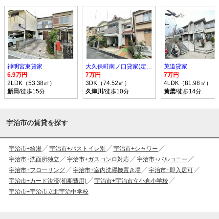
神明宮東貸家
大久保町南ノ口貸家(定道邸貸家
莵道貸家
6.9万円
7万円
7万円
2LDK（53.38㎡）
3DK（74.52㎡）
4LDK（81.98㎡）
新田
/徒歩15分
久津川
/徒歩10分
黄檗
/徒歩14分
宇治市の賃貸を探す
宇治市+給湯
宇治市+バストイレ別
宇治市+シャワー
宇治市+洗面所独立
宇治市+ガスコンロ対応
宇治市+バルコニー
宇治市+フローリング
宇治市+室内洗濯機置き場
宇治市+即入居可
宇治市+カード決済(初期費用)
宇治市+宇治市立小倉小学校
宇治市+宇治市立北宇治中学校