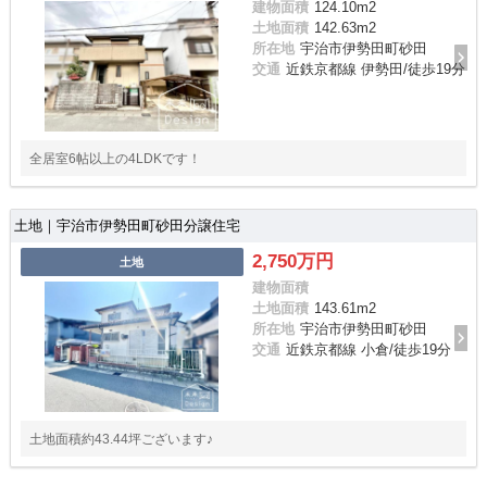
建物面積
124.10m
2
土地面積
142.63m
2
所在地
宇治市伊勢田町砂田
交通
近鉄京都線 伊勢田/徒歩19分
全居室6帖以上の4LDKです！
土地｜宇治市伊勢田町砂田分譲住宅
2,750万円
土地
建物面積
土地面積
143.61m
2
所在地
宇治市伊勢田町砂田
交通
近鉄京都線 小倉/徒歩19分
土地面積約43.44坪ございます♪