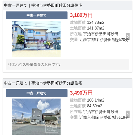
中古一戸建て｜宇治市伊勢田町砂田分譲住宅
3,180万円
中古一戸建て
建物面積
124.78m
2
土地面積
141.87m
2
所在地
宇治市伊勢田町砂田
交通
近鉄京都線 伊勢田/徒歩20分
積水ハウス軽量鉄骨のお家です♪
中古一戸建て｜宇治市伊勢田町砂田分譲住宅
3,490万円
中古一戸建て
建物面積
166.14m
2
土地面積
84.59m
2
所在地
宇治市伊勢田町砂田
交通
近鉄京都線 伊勢田/徒歩19分