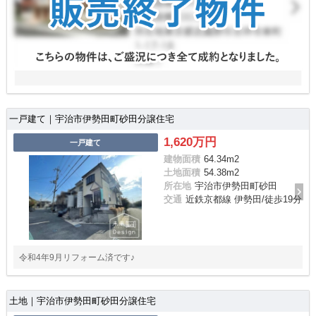
一戸建て｜宇治市伊勢田町砂田分譲住宅
1,620万円
一戸建て
建物面積
64.34m
2
土地面積
54.38m
2
所在地
宇治市伊勢田町砂田
交通
近鉄京都線 伊勢田/徒歩19分
令和4年9月リフォーム済です♪
土地｜宇治市伊勢田町砂田分譲住宅