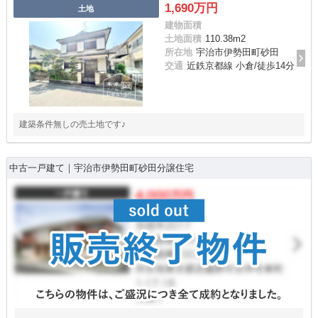
1,690万円
土地
建物面積
土地面積
110.38m
2
所在地
宇治市伊勢田町砂田
交通
近鉄京都線 小倉/徒歩14分
建築条件無しの売土地です♪
中古一戸建て｜宇治市伊勢田町砂田分譲住宅