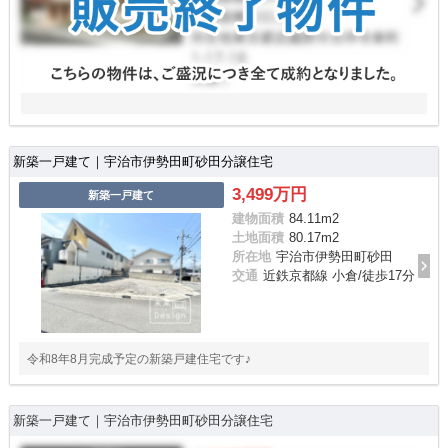
新築一戸建て｜宇治市伊勢田町砂田分譲住宅
3,499万円
新築一戸建て
建物面積
84.11m
2
土地面積
80.17m
2
所在地
宇治市伊勢田町砂田
交通
近鉄京都線 小倉/徒歩17分
令和8年8月完成予定の新築戸建住宅です♪
新築一戸建て｜宇治市伊勢田町砂田分譲住宅