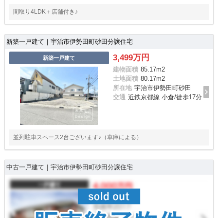
間取り4LDK＋店舗付き♪
新築一戸建て｜宇治市伊勢田町砂田分譲住宅
3,499万円
新築一戸建て
建物面積
85.17m
2
土地面積
80.17m
2
所在地
宇治市伊勢田町砂田
交通
近鉄京都線 小倉/徒歩17分
並列駐車スペース2台ございます♪（車庫による）
中古一戸建て｜宇治市伊勢田町砂田分譲住宅