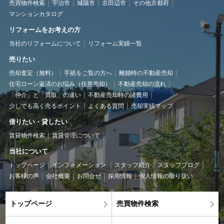
売買物件検索
宇治市
城陽市
京田辺市
その他京都府
マンションカタログ
リフォームをお考えの方
当社のリフォームについて
リフォーム実績一覧
売りたい
売却査定（無料）
手紙をご覧の方へ
離婚時の不動産売却
住宅ローン返済のお悩み（任意売却）
不動産売却の流れ
「仲介」と「買取」の違い
不動産売却時の諸費用
少しでも高く売るポイント
よくある質問
売却実績マップ
借りたい・貸したい
賃貸物件検索
賃貸管理について
当社について
トップページ
インフォメーション
スタッフ紹介
スタッフブログ
お客様の声
会社概要
お問合せ
採用情報
個人情報の取り扱い
トップページ
売買物件検索