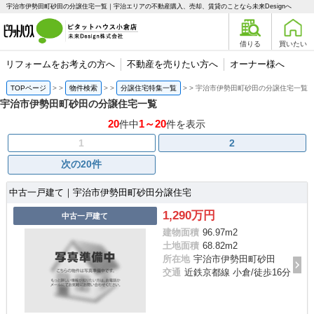
宇治市伊勢田町砂田の分譲住宅一覧｜宇治エリアの不動産購入、売却、賃貸のことなら未来Designへ
借りる
買いたい
リフォームをお考えの方へ
不動産を売りたい方へ
オーナー様へ
TOPページ
>
物件検索
>
分譲住宅特集一覧
>
宇治市伊勢田町砂田の分譲住宅一覧
宇治市伊勢田町砂田の分譲住宅一覧
20
1～20
件中
件を表示
1
2
次の20件
中古一戸建て｜宇治市伊勢田町砂田分譲住宅
1,290万円
中古一戸建て
建物面積
96.97m
2
土地面積
68.82m
2
所在地
宇治市伊勢田町砂田
交通
近鉄京都線 小倉/徒歩16分