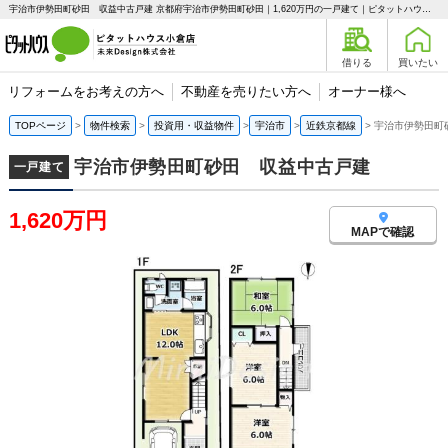
宇治市伊勢田町砂田 収益中古戸建 京都府宇治市伊勢田町砂田｜1,620万円の一戸建て｜ピタットハウス小倉店 未来Design株式会社
借りる
買いたい
リフォームをお考えの方へ
不動産を売りたい方へ
オーナー様へ
TOPページ
物件検索
投資用・収益物件
宇治市
近鉄京都線
宇治市伊勢田町
宇治市伊勢田町砂田 収益中古戸建
一戸建て
1,620万円
MAPで確認