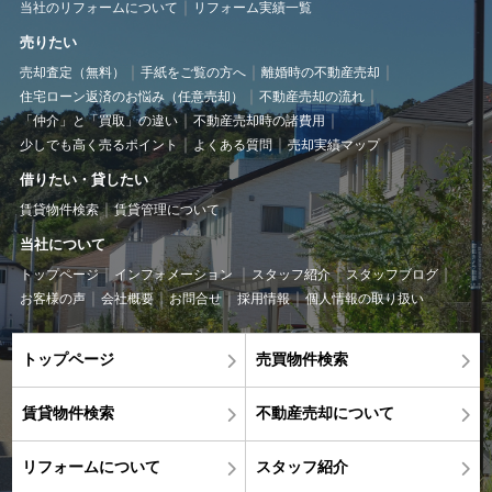
当社のリフォームについて
リフォーム実績一覧
売りたい
売却査定（無料）
手紙をご覧の方へ
離婚時の不動産売却
住宅ローン返済のお悩み（任意売却）
不動産売却の流れ
「仲介」と「買取」の違い
不動産売却時の諸費用
少しでも高く売るポイント
よくある質問
売却実績マップ
借りたい・貸したい
賃貸物件検索
賃貸管理について
当社について
トップページ
インフォメーション
スタッフ紹介
スタッフブログ
お客様の声
会社概要
お問合せ
採用情報
個人情報の取り扱い
トップページ
売買物件検索
賃貸物件検索
不動産売却について
リフォームについて
スタッフ紹介