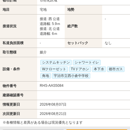
都市計画
市街化区域
地目
宅地
地勢
接道: 西 公道
-
道路幅: 5.9ｍ
接道状況
総戸数
接道: 北 公道
道路幅: 6ｍ
私道負担面積
-
セットバック
なし
取引態様
媒介
システムキッチン
シャワートイレ
設備・条件
Wクローゼット
TVドアホン
本下水
都市ガス
角地
宇治市立西小倉中学校
RHS-AAS5084
物件番号
建築確認番号
情報更新日
2026年08月07日
次回更新日
2026年08月21日
※各種情報と差異がある場合は現況優先となります