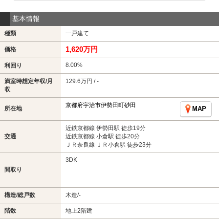
基本情報
種類
一戸建て
1,620万円
価格
8.00%
利回り
満室時想定年収/月
129.6万円 / -
収
京都府宇治市伊勢田町砂田
所在地
MAP
近鉄京都線 伊勢田駅 徒歩19分
交通
近鉄京都線 小倉駅 徒歩20分
ＪＲ奈良線 ＪＲ小倉駅 徒歩23分
3DK
間取り
構造/総戸数
木造/-
階数
地上2階建