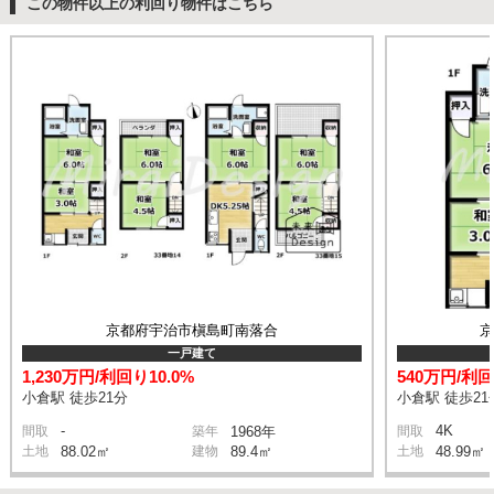
この物件以上の利回り物件はこちら
京都府宇治市槇島町南落合
一戸建て
1,230万円/利回り10.0%
540万円/利回
小倉駅 徒歩21分
小倉駅 徒歩21
-
4K
間取
築年
1968年
間取
土地
88.02㎡
建物
89.4㎡
土地
48.99㎡