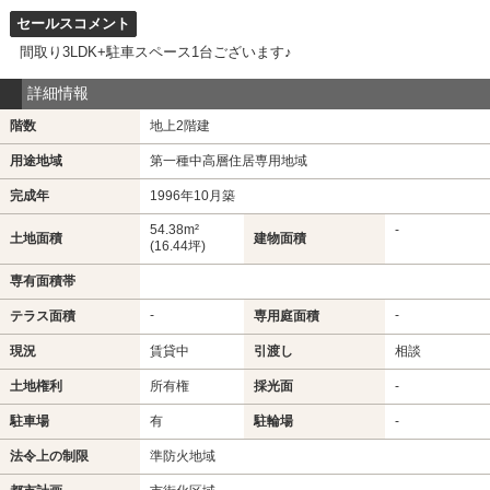
セールスコメント
間取り3LDK+駐車スペース1台ございます♪
詳細情報
階数
地上2階建
用途地域
第一種中高層住居専用地域
完成年
1996年10月築
54.38m²
-
土地面積
建物面積
(16.44坪)
専有面積帯
-
-
テラス面積
専用庭面積
現況
賃貸中
引渡し
相談
土地権利
所有権
採光面
-
駐車場
有
駐輪場
-
法令上の制限
準防火地域