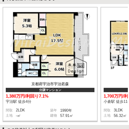
京都府宇治市宇治若森
分譲マンション
1,380万円/利回り7.1%
1,700万円/
宇治駅 徒歩4分
小倉駅 徒歩11
2LDK
3LDK
間取
築年
1990年
間取
土地
-㎡
建物
57.91㎡
土地
56.32㎡