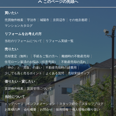
このページの先頭へ
買いたい
売買物件検索
宇治市
城陽市
京田辺市
その他京都府
マンションカタログ
リフォームをお考えの方
当社のリフォームについて
リフォーム実績一覧
売りたい
売却査定（無料）
手紙をご覧の方へ
離婚時の不動産売却
住宅ローン返済のお悩み（任意売却）
不動産売却の流れ
「仲介」と「買取」の違い
不動産売却時の諸費用
少しでも高く売るポイント
よくある質問
売却実績マップ
借りたい・貸したい
賃貸物件検索
賃貸管理について
当社について
トップページ
インフォメーション
スタッフ紹介
スタッフブログ
お客様の声
会社概要
お問合せ
採用情報
個人情報の取り扱い