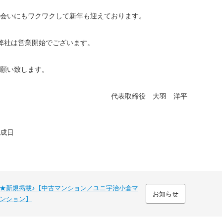
会いにもワクワクして新年も迎えております。
弊社は営業開始でございます。
願い致します。
表取締役 大羽 洋平
作成日
★新規掲載♪【中古マンション／ユニ宇治小倉マ
お知らせ
ンション】