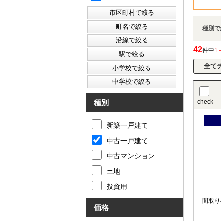
種別で
42
件中
1
種別
check
新築一戸建て
中古一戸建て
中古マンション
土地
投資用
間取り
価格