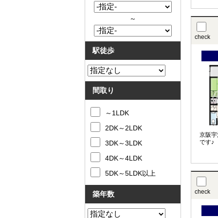
～
check
駅徒歩
間取り
～1LDK
2DK～2LDK
京阪宇
です♪
3DK～3LDK
4DK～4LDK
5DK～5LDK以上
check
築年数