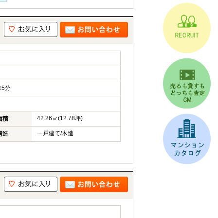
5分
42.26㎡(12.78坪)
面積
一戸建て/木造
構造