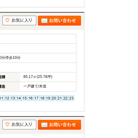
0分停歩10分
85.17㎡(25.76坪)
面積
一戸建て/木造
構造