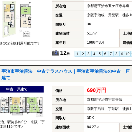
京都府宇治市五ケ庄寺界道
所在地
京阪宇治線 黄檗駅 徒歩1
交通
3K
間取り
51.7㎡
建物面積
土地
1986年3月
築年月
建物
JRの2沿線利用可能です♪
12
枚
宇治市宇治善法 中古テラスハウス｜宇治市宇治善法の中古一戸
建て
中古一戸建て
690万円
価格
京都府宇治市宇治善法
所在地
京阪宇治線 宇治駅 徒歩1
交通
3DK
間取り
宇治」駅徒歩約9分・京阪「宇
徒歩11分です♪
84.27㎡
建物面積
土地