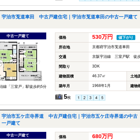
宇治市莵道車田 中古戸建住宅｜宇治市莵道車田の中古一戸建て
中古一戸建て
530万円
価格
値下がり
京都府宇治市莵道車田
所在地
京阪宇治線 三室戸駅 徒歩
交通
3DK
間取り
46.37㎡
建物面積
土地
1968年1月
築年月
建物
治線「三室戸」駅徒歩約5分
5
枚
宇治市五ケ庄寺界道 中古戸建住宅｜宇治市五ケ庄寺界道の中古
一戸建て
中古一戸建て
680万円
価格