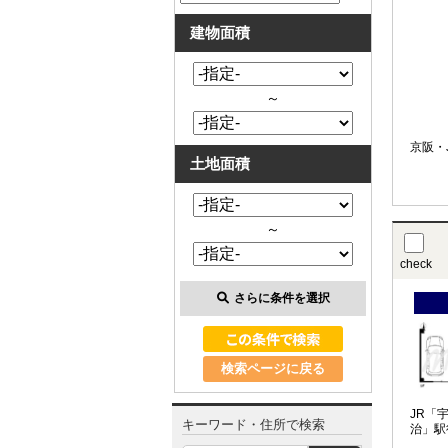
建物面積
～
京阪・
土地面積
～
check
さらに条件を選択
検索ページに戻る
JR「
キーワード・住所で検索
治」駅