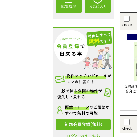
閲覧履歴
お気に入り
check
2階建
台分ご
check
ログインはこちら