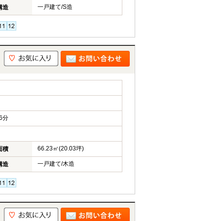
一戸建て/S造
構造
6分
66.23㎡(20.03坪)
面積
一戸建て/木造
構造