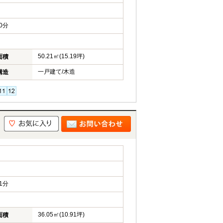
0分
50.21㎡(15.19坪)
面積
一戸建て/木造
構造
1分
36.05㎡(10.91坪)
面積