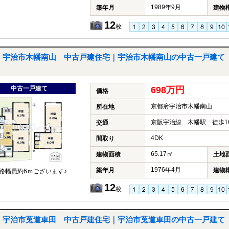
1989年9月
築年月
建物
12
枚
宇治市木幡南山 中古戸建住宅｜宇治市木幡南山の中古一戸建て
中古一戸建て
698万円
価格
京都府宇治市木幡南山
所在地
京阪宇治線 木幡駅 徒歩1
交通
4DK
間取り
65.17㎡
建物面積
土地
1976年4月
築年月
建物
路幅員約6ｍございます♪
12
枚
宇治市莵道車田 中古戸建住宅｜宇治市莵道車田の中古一戸建て