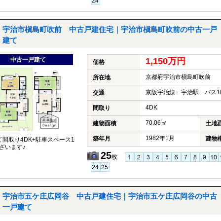
宇治市槇島町吹前 中古戸建住宅｜宇治市槇島町吹前の中古一戸
建て
中古一戸建て
1,150万円
価格
京都府宇治市槇島町吹前
所在地
京阪宇治線 宇治駅 バス1
交通
4DK
間取り
70.06㎡
建物面積
土地
1982年1月
築年月
建物
て間取り4DK+駐車スペース1
ざいます♪
25
枚
宇治市五ケ庄広岡谷 中古戸建住宅｜宇治市五ケ庄広岡谷の中古
一戸建て