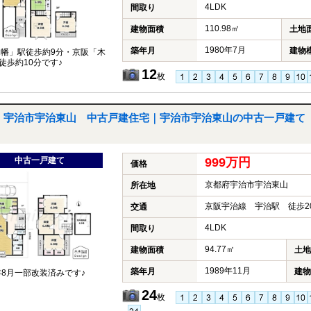
4LDK
間取り
110.98㎡
建物面積
土地
1980年7月
築年月
建物
木幡」駅徒歩約9分・京阪「木
徒歩約10分です♪
12
枚
宇治市宇治東山 中古戸建住宅｜宇治市宇治東山の中古一戸建て
中古一戸建て
999万円
価格
京都府宇治市宇治東山
所在地
京阪宇治線 宇治駅 徒歩2
交通
4LDK
間取り
94.77㎡
建物面積
土地
1989年11月
築年月
建物
4年8月一部改装済みです♪
24
枚