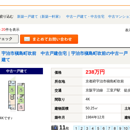
絞り込む
新築一戸建て（新築一軒家）
中古一戸建て・中古住宅
中古マンショ
～20
件を表示
表
宇治市槇島町吹前 中古戸建住宅｜宇治市槇島町吹前の中古一戸
建て
中古一戸建て
238万円
価格
京都府宇治市槇島町吹前
所在地
京阪宇治線 三室戸駅 徒歩
交通
4K
間取り
50.25㎡
建物面積
土
1984年12月
築年月
建
4Kです♪
11
枚