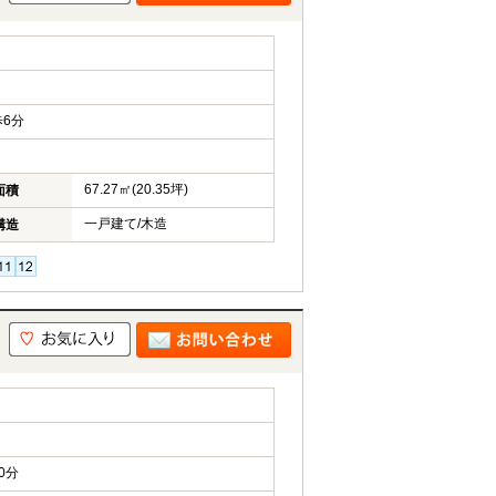
6分
67.27㎡(20.35坪)
面積
一戸建て/木造
構造
0分