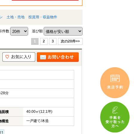
ン
土地・売地
投資用・収益物件
示件数
並び順
1
2
3
次の20件>>
28分
40.00㎡(12.1坪)
地面積
一戸建て/木造
物構造