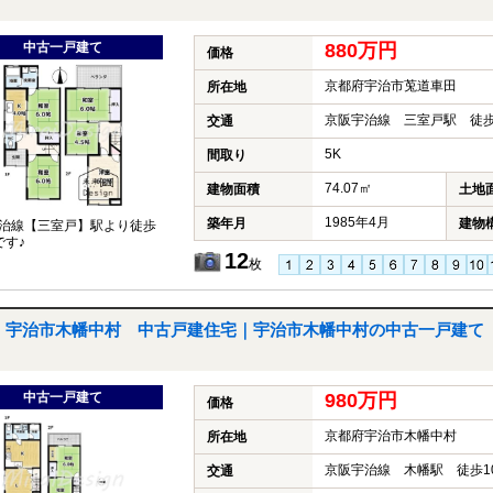
中古一戸建て
880万円
価格
京都府宇治市莵道車田
所在地
京阪宇治線 三室戸駅 徒歩
交通
5K
間取り
74.07㎡
建物面積
土地
1985年4月
築年月
建物
治線【三室戸】駅より徒歩
です♪
12
枚
宇治市木幡中村 中古戸建住宅｜宇治市木幡中村の中古一戸建て
中古一戸建て
980万円
価格
京都府宇治市木幡中村
所在地
京阪宇治線 木幡駅 徒歩1
交通