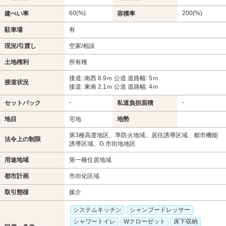
60(%)
200(%)
建ぺい率
容積率
駐車場
有
現況/引渡し
空家/相談
土地権利
所有権
接道: 南西 8.9ｍ 公道 道路幅: 5ｍ
接道状況
接道: 東南 2.1ｍ 公道 道路幅: 4ｍ
-
-
セットバック
私道負担面積
地目
宅地
地勢
第3種高度地区、準防火地域、居住誘導区域、都市機能
法令上の制限
誘導区域、G.市街地地区
用途地域
第一種住居地域
都市計画
市街化区域
取引態様
媒介
システムキッチン
シャンプードレッサー
シャワートイレ
Wクローゼット
床下収納