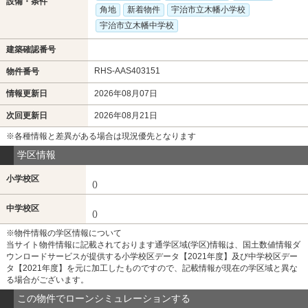
設備・条件
角地
新着物件
宇治市立木幡小学校
宇治市立木幡中学校
建築確認番号
RHS-AAS403151
物件番号
情報更新日
2026年08月07日
次回更新日
2026年08月21日
※各種情報と差異がある場合は現況優先となります
学区情報
小学校区
()
中学校区
()
※物件情報の学区情報について
当サイト物件情報に記載されております通学区域(学区)情報は、国土数値情報ダ
ウンロードサービスが提供する小学校区データ【2021年度】及び中学校区デー
タ【2021年度】を元に加工したものですので、記載情報が現在の学区域と異な
る場合がございます。
この物件でローンシミュレーションする