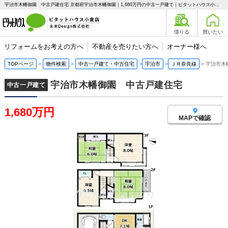
宇治市木幡御園 中古戸建住宅 京都府宇治市木幡御園｜1,680万円の中古一戸建て｜ピタットハウス小倉店 未来Design株式会社
借りる
買いたい
リフォームをお考えの方へ
不動産を売りたい方へ
オーナー様へ
TOPページ
物件検索
中古一戸建て・中古住宅
宇治市
ＪＲ奈良線
宇治市木
宇治市木幡御園 中古戸建住宅
中古一戸建て
1,680万円
MAPで確認