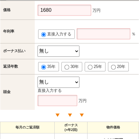
価格
万円
年利率
直接入力する
％
ボーナス払い
返済年数
35年
30年
25年
20年
直接入力する
頭金
万円
ボーナス
毎月のご返済額
物件価格
(×年2回)