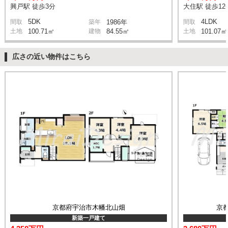
興戸駅 徒歩3分
大住駅 徒歩12
5DK
4LDK
間取
築年
1986年
間取
土地
100.71㎡
建物
84.55㎡
土地
101.07㎡
広さの近い物件はこちら
京都府宇治市木幡北山畑
京
新築一戸建て