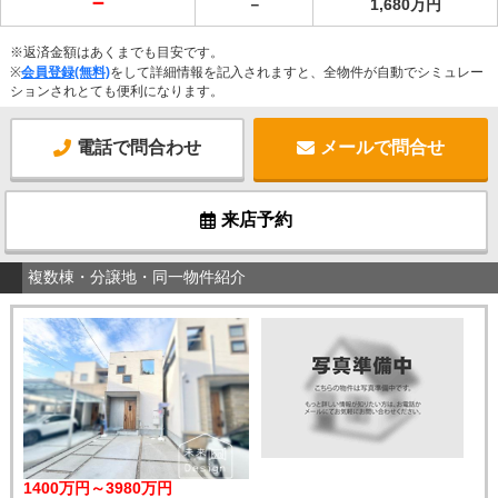
－
－
1,680万円
※返済金額はあくまでも目安です。
※
会員登録(無料)
をして詳細情報を記入されますと、全物件が自動でシミュレー
ションされとても便利になります。
電話で問合わせ
メールで問合せ
来店予約
複数棟・分譲地・同一物件紹介
1400万円～3980万円