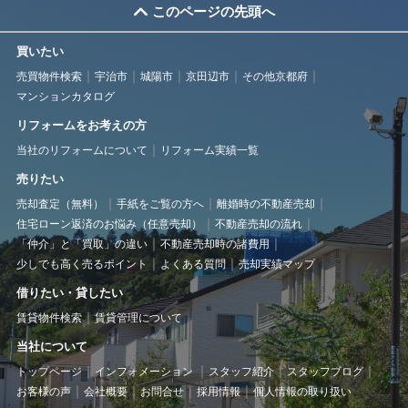
このページの先頭へ
買いたい
売買物件検索
宇治市
城陽市
京田辺市
その他京都府
マンションカタログ
リフォームをお考えの方
当社のリフォームについて
リフォーム実績一覧
売りたい
売却査定（無料）
手紙をご覧の方へ
離婚時の不動産売却
住宅ローン返済のお悩み（任意売却）
不動産売却の流れ
「仲介」と「買取」の違い
不動産売却時の諸費用
少しでも高く売るポイント
よくある質問
売却実績マップ
借りたい・貸したい
賃貸物件検索
賃貸管理について
当社について
トップページ
インフォメーション
スタッフ紹介
スタッフブログ
お客様の声
会社概要
お問合せ
採用情報
個人情報の取り扱い