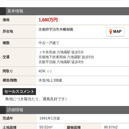
基本情報
1,680万円
価格
京都府宇治市木幡御園
所在地
MAP
種類
中古一戸建て
ＪＲ奈良線 六地蔵駅 徒歩5分
交通
京都地下鉄東西線 六地蔵駅 徒歩5分
京阪宇治線 六地蔵駅 徒歩9分
間取り
4DK（-）
構造/階数
木造/地上3階建
セールスコメント
角地につき陽当たり、通風良好です♪
詳細情報
完成年
1991年1月築
50.02m²
96.67m
2
土地面積
建物面積