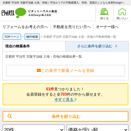
京都府 宇治市 京阪宇治線 土地・売地｜宇治エリアの不動産購入、売却、賃貸のことなら未来Designへ
借りる
買いたい
リフォームをお考えの方へ
不動産を売りたい方へ
オーナー様へ
TOPページ
物件検索
京都府 宇治市 京阪宇治線 土地・売地の不動産情報一覧
現在の検索条件
さらに条件を絞り込む
京都府 宇治市 京阪宇治線 土地・売地の検索結果一覧
この条件で新着メールを登録
61件
見つかりました！
会員登録をすると全
703
件の中から探せます。
今すぐ見る
条件を絞り込む