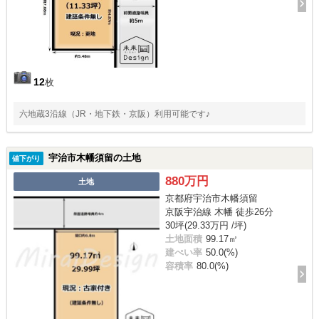
12
枚
六地蔵3沿線（JR・地下鉄・京阪）利用可能です♪
宇治市木幡須留の土地
値下がり
880万円
土地
京都府宇治市木幡須留
京阪宇治線 木幡 徒歩26分
30坪(29.33万円 /坪)
土地面積
99.17㎡
建ぺい率
50.0(%)
容積率
80.0(%)