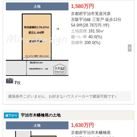
1,580万円
土地
京都府宇治市莵道河原
京阪宇治線 三室戸 徒歩12分
54.9坪(28.78万円 /坪)
土地面積
181.50㎡
建ぺい率
40.0(%)
容積率
200.0(%)
7
枚
建築条件ございません、お好きなハウスメーカーで建築可能です♪
宇治市木幡檜尾の土地
値下がり
1,630万円
土地
京都府宇治市木幡檜尾