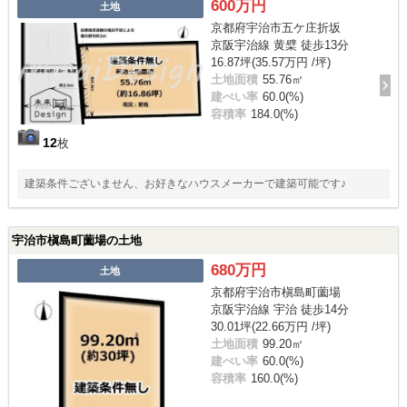
600万円
土地
京都府宇治市五ケ庄折坂
京阪宇治線 黄檗 徒歩13分
16.87坪(35.57万円 /坪)
土地面積
55.76㎡
建ぺい率
60.0(%)
容積率
184.0(%)
12
枚
建築条件ございません、お好きなハウスメーカーで建築可能です♪
宇治市槇島町薗場の土地
680万円
土地
京都府宇治市槇島町薗場
京阪宇治線 宇治 徒歩14分
30.01坪(22.66万円 /坪)
土地面積
99.20㎡
建ぺい率
60.0(%)
容積率
160.0(%)