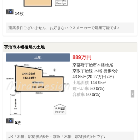
14
枚
建築条件ございません、お好きなハウスメーカーで建築可能です♪
宇治市木幡檜尾の土地
889万円
土地
京都府宇治市木幡檜尾
京阪宇治線 木幡 徒歩8分
43.85坪(20.27万円 /坪)
土地面積
144.95㎡
建ぺい率
50.0(%)
容積率
80.0(%)
5
枚
JR「木幡」駅徒歩約6分・京阪「木幡」駅徒歩約8分です♪