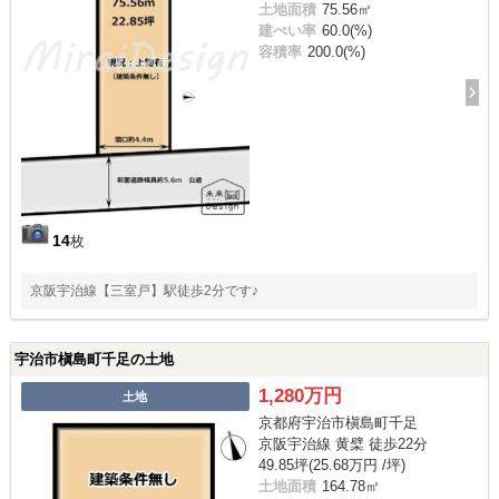
土地面積
75.56㎡
建ぺい率
60.0(%)
容積率
200.0(%)
14
枚
京阪宇治線【三室戸】駅徒歩2分です♪
宇治市槇島町千足の土地
1,280万円
土地
京都府宇治市槇島町千足
京阪宇治線 黄檗 徒歩22分
49.85坪(25.68万円 /坪)
土地面積
164.78㎡