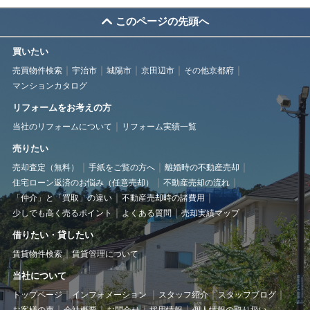
このページの先頭へ
買いたい
売買物件検索
宇治市
城陽市
京田辺市
その他京都府
マンションカタログ
リフォームをお考えの方
当社のリフォームについて
リフォーム実績一覧
売りたい
売却査定（無料）
手紙をご覧の方へ
離婚時の不動産売却
住宅ローン返済のお悩み（任意売却）
不動産売却の流れ
「仲介」と「買取」の違い
不動産売却時の諸費用
少しでも高く売るポイント
よくある質問
売却実績マップ
借りたい・貸したい
賃貸物件検索
賃貸管理について
当社について
トップページ
インフォメーション
スタッフ紹介
スタッフブログ
お客様の声
会社概要
お問合せ
採用情報
個人情報の取り扱い