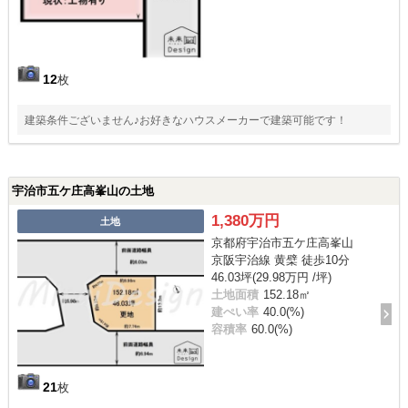
12
枚
建築条件ございません♪お好きなハウスメーカーで建築可能です！
宇治市五ケ庄高峯山の土地
1,380万円
土地
京都府宇治市五ケ庄高峯山
京阪宇治線 黄檗 徒歩10分
46.03坪(29.98万円 /坪)
土地面積
152.18㎡
建ぺい率
40.0(%)
容積率
60.0(%)
21
枚