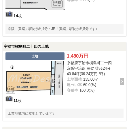
14
枚
京阪「黄檗」駅徒歩約4分・JR「黄檗」駅徒歩約5分です♪
宇治市槇島町二十四の土地
1,480万円
土地
京都府宇治市槇島町二十四
京阪宇治線 黄檗 徒歩24分
40.84坪(36.24万円 /坪)
土地面積
135.00㎡
建ぺい率
60.0(%)
容積率
160.0(%)
11
枚
工業地域内に立地しています♪