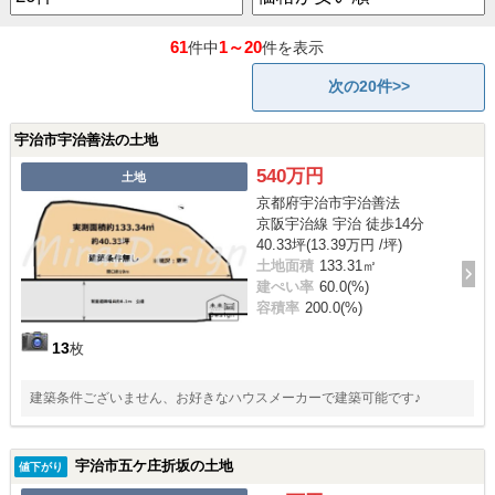
61
1～20
件中
件を表示
次の20件>>
宇治市宇治善法の土地
540万円
土地
京都府宇治市宇治善法
京阪宇治線 宇治 徒歩14分
40.33坪(13.39万円 /坪)
土地面積
133.31㎡
建ぺい率
60.0(%)
容積率
200.0(%)
13
枚
建築条件ございません、お好きなハウスメーカーで建築可能です♪
宇治市五ケ庄折坂の土地
値下がり