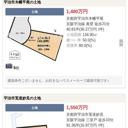
宇治市木幡平尾の土地
1,480万円
土地
京都府宇治市木幡平尾
京阪宇治線 黄檗 徒歩21分
40.81坪(36.27万円 /坪)
土地面積
134.90㎡
建ぺい率
50.0(%)
容積率
80.0(%)
5
枚
建築条件ございません、お好きなハウスメーカーで建築可能です♪
宇治市莵道妙見の土地
1,550万円
土地
京都府宇治市莵道妙見
京阪宇治線 三室戸 徒歩10分
91.36坪(16.97万円 /坪)