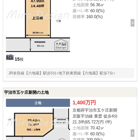
土地面積
56.36㎡
建ぺい率
60.0(%)
容積率
160.0(%)
15
枚
JR奈良線【六地蔵】駅歩5分♪地下鉄東西線【六地蔵】駅歩7分♪
宇治市五ケ庄新開の土地
1,400万円
土地
京都府宇治市五ケ庄新開
京阪宇治線 黄檗 徒歩4分
21.3坪(65.72万円 /坪)
土地面積
70.42㎡
建ぺい率
60.0(%)
容積率
200.0(%)