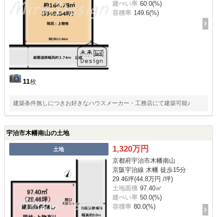
建ぺい率
60.0(%)
容積率
149.6(%)
11
枚
建築条件無しにつきお好きなハウスメーカー・工務店にて建築可能♪
宇治市木幡南山の土地
1,320万円
土地
京都府宇治市木幡南山
京阪宇治線 木幡 徒歩15分
29.46坪(44.8万円 /坪)
土地面積
97.40㎡
建ぺい率
50.0(%)
容積率
80.0(%)