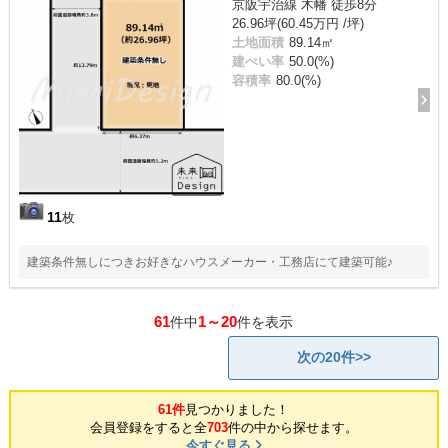
京阪宇治線 木幡 徒歩8分
26.96坪(60.45万円 /坪)
土地面積
89.14㎡
建ぺい率
50.0(%)
容積率
80.0(%)
11
枚
建築条件無しにつきお好きなハウスメーカー・工務店にて建築可能♪
61
1～20
件中
件を表示
次の20件>>
61件
見つかりました！
会員登録をすると全
703
件の中から探せます。
今すぐ見る