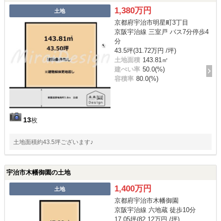
1,380万円
土地
京都府宇治市明星町3丁目
京阪宇治線 三室戸 バス7分停歩4
分
43.5坪(31.72万円 /坪)
土地面積
143.81㎡
建ぺい率
50.0(%)
容積率
80.0(%)
13
枚
土地面積約43.5坪ございます♪
宇治市木幡御園の土地
1,400万円
土地
京都府宇治市木幡御園
京阪宇治線 六地蔵 徒歩10分
17.05坪(82.12万円 /坪)