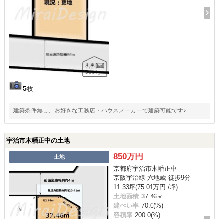
5
枚
建築条件無し、お好きな工務店・ハウスメーカーで建築可能です♪
宇治市木幡正中の土地
850万円
土地
京都府宇治市木幡正中
京阪宇治線 六地蔵 徒歩9分
11.33坪(75.01万円 /坪)
土地面積
37.46㎡
建ぺい率
70.0(%)
容積率
200.0(%)