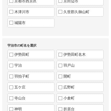
京都市西京区
京田辺市
木津川市
久世郡久御山町
城陽市
宇治市の町名を選択
伊勢田町
伊勢田町名木
宇治
羽戸山
羽拍子町
開町
五ケ庄
広野町
寺山台
小倉町
神明
折居台