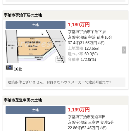
宇治市宇治下居の土地
1,180万円
土地
京都府宇治市宇治下居
京阪宇治線 宇治 徒歩16分
37.4坪(31.55万円 /坪)
土地面積
123.65㎡
建ぺい率
60.0(%)
容積率
172.0(%)
16
枚
建築条件ございません、お好きなハウスメーカーで建築可能です♪
宇治市莵道車田の土地
1,199万円
土地
京都府宇治市莵道車田
京阪宇治線 三室戸 徒歩2分
22.86坪(52.46万円 /坪)