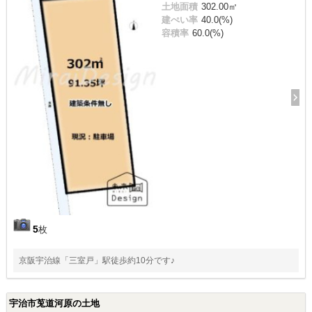
土地面積
302.00㎡
建ぺい率
40.0(%)
容積率
60.0(%)
5
枚
京阪宇治線「三室戸」駅徒歩約10分です♪
宇治市莵道河原の土地