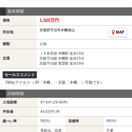
基本情報
1,320万円
価格
京都府宇治市木幡南山
所在地
MAP
種類
土地
ＪＲ奈良線 木幡駅 徒歩13分
交通
京阪宇治線 木幡駅 徒歩15分
京阪宇治線 黄檗駅 徒歩19分
セールスコメント
2Wayアクセス（JR「木幡」・京阪「木幡」）可能です♪
詳細情報
土地面積
97.4m² (29.46坪)
坪単価
44.8万円 /坪
50(%)
80(%)
建ぺい率
容積率
景観法、高度
不要