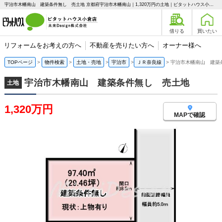
宇治市木幡南山 建築条件無し 売土地 京都府宇治市木幡南山｜1,320万円の土地｜ピタットハウス小倉店 未来Design株式会社
借りる
買いたい
リフォームをお考えの方へ
不動産を売りたい方へ
オーナー様へ
TOPページ
物件検索
土地・売地
宇治市
ＪＲ奈良線
宇治市木幡南山 建築
宇治市木幡南山 建築条件無し 売土地
土地
1,320万円
MAPで確認