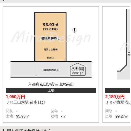
京都府京田辺市三山木南山
土地
1,050万円
2,180万円
ＪＲ三山木駅 徒歩11分
ＪＲ小倉駅 徒
-
-
-
間取
築年
間取
土地
95.93㎡
建物
-㎡
土地
99.27㎡
同じ学区の物件はこちら