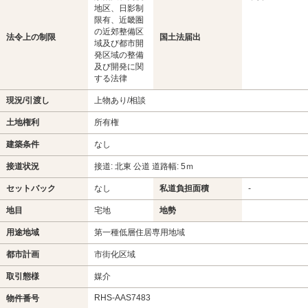
地区、日影制
限有、近畿圏
の近郊整備区
法令上の制限
国土法届出
域及び都市開
発区域の整備
及び開発に関
する法律
現況/引渡し
上物あり/相談
土地権利
所有権
建築条件
なし
接道状況
接道: 北東 公道 道路幅: 5ｍ
セットバック
なし
私道負担面積
-
地目
宅地
地勢
用途地域
第一種低層住居専用地域
都市計画
市街化区域
取引態様
媒介
RHS-AAS7483
物件番号