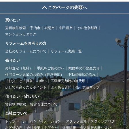
このページの先頭へ
買いたい
売買物件検索
宇治市
城陽市
京田辺市
その他京都府
マンションカタログ
リフォームをお考えの方
当社のリフォームについて
リフォーム実績一覧
売りたい
売却査定（無料）
手紙をご覧の方へ
離婚時の不動産売却
住宅ローン返済のお悩み（任意売却）
不動産売却の流れ
「仲介」と「買取」の違い
不動産売却時の諸費用
少しでも高く売るポイント
よくある質問
売却実績マップ
借りたい・貸したい
賃貸物件検索
賃貸管理について
当社について
トップページ
インフォメーション
スタッフ紹介
スタッフブログ
お客様の声
会社概要
お問合せ
採用情報
個人情報の取り扱い