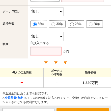
ボーナス払い
返済年数
35年
30年
25年
20年
直接入力する
頭金
万円
ボーナス
毎月のご返済額
物件価格
(×年2回)
－
－
1,320万円
※返済金額はあくまでも目安です。
※
会員登録(無料)
をして詳細情報を記入されますと、全物件が自動でシミュレー
ションされとても便利になります。