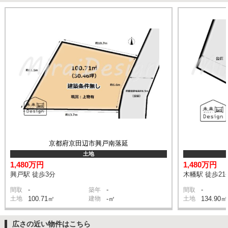
京都府京田辺市興戸南落延
土地
1,480万円
1,480万円
興戸駅 徒歩3分
木幡駅 徒歩21
-
-
-
間取
築年
間取
土地
100.71㎡
建物
-㎡
土地
134.90㎡
広さの近い物件はこちら