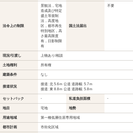
景観法，宅地
不要
造成及び特定
盛土等規制
法，高度地
法令上の制限
区，都市再生
国土法届出
特別地区，高
さ最高限度
有，日影制限
有
現況/引渡し
上物あり/相談
土地権利
所有権
建築条件
なし
接道: 北 5.6ｍ 公道 道路幅: 5.7ｍ
接道状況
接道: 東 8.8ｍ 公道 道路幅: 5.8ｍ
-
-
セットバック
私道負担面積
地目
宅地
地勢
用途地域
第一種低層住居専用地域
都市計画
市街化区域