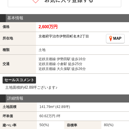
基本情報
2,600万円
価格
京都府宇治市伊勢田町名木2丁目
所在地
MAP
種類
土地
近鉄京都線 伊勢田駅 徒歩16分
交通
近鉄京都線 小倉駅 徒歩25分
近鉄京都線 大久保駅 徒歩26分
セールスコメント
土地面積約42.89坪ございます♪
詳細情報
土地面積
141.79m² (42.89坪)
坪単価
60.62万円 /坪
50(%)
80(%)
建ぺい率
容積率