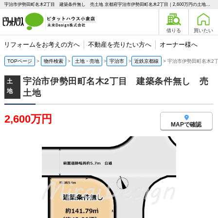
宇治市伊勢田町名木2丁目 建築条件無し 売土地 京都府宇治市伊勢田町名木2丁目｜2,600万円の土地｜ピタットハウス小倉店 未来Design株式会社
借りる
買いたい
リフォームをお考えの方へ
不動産を売りたい方へ
オーナー様へ
TOPページ
物件検索
土地・売地
宇治市
近鉄京都線
宇治市伊勢田町名木2
宇治市伊勢田町名木2丁目 建築条件無し 売
土
地
土地
2,600万円
MAPで確認