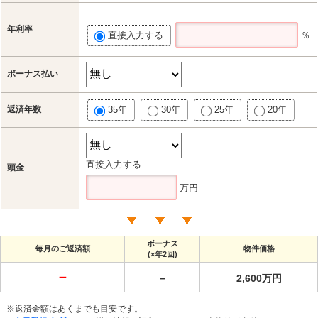
年利率
直接入力する
％
ボーナス払い
返済年数
35年
30年
25年
20年
直接入力する
頭金
万円
ボーナス
毎月のご返済額
物件価格
(×年2回)
－
－
2,600万円
※返済金額はあくまでも目安です。