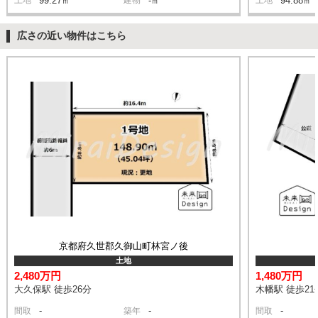
99.27㎡
-㎡
94.88㎡
広さの近い物件はこちら
京都府久世郡久御山町林宮ノ後
土地
2,480万円
1,480万円
大久保駅 徒歩26分
木幡駅 徒歩21
-
-
-
間取
築年
間取