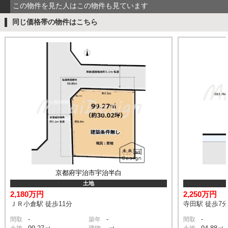
この物件を見た人はこの物件も見ています
同じ価格帯の物件はこちら
京都府宇治市宇治半白
土地
2,180万円
2,250万円
ＪＲ小倉駅 徒歩11分
寺田駅 徒歩7
-
-
-
間取
築年
間取
土地
建物
土地