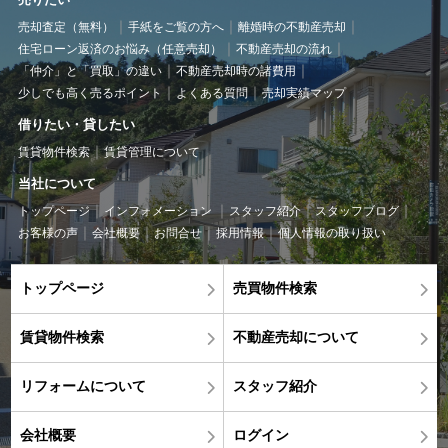
売却査定（無料）
手紙をご覧の方へ
離婚時の不動産売却
住宅ローン返済のお悩み（任意売却）
不動産売却の流れ
「仲介」と「買取」の違い
不動産売却時の諸費用
少しでも高く売るポイント
よくある質問
売却実績マップ
借りたい・貸したい
賃貸物件検索
賃貸管理について
当社について
トップページ
インフォメーション
スタッフ紹介
スタッフブログ
お客様の声
会社概要
お問合せ
採用情報
個人情報の取り扱い
トップページ
売買物件検索
賃貸物件検索
不動産売却について
リフォームについて
スタッフ紹介
会社概要
ログイン