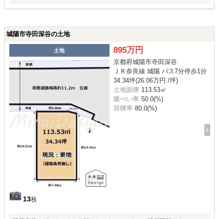
城陽市寺田深谷の土地
895万円
土地
京都府城陽市寺田深谷
ＪＲ奈良線 城陽 バス7分停歩1分
34.34坪(26.06万円 /坪)
土地面積
113.53㎡
建ぺい率
50.0(%)
容積率
80.0(%)
13
枚