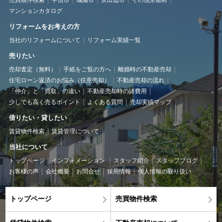
売買物件検索
宇治市
城陽市
京田辺市
その他京都府
マンションカタログ
リフォームをお考えの方
当社のリフォームについて
リフォーム実績一覧
売りたい
売却査定（無料）
手紙をご覧の方へ
離婚時の不動産売却
住宅ローン返済のお悩み（任意売却）
不動産売却の流れ
「仲介」と「買取」の違い
不動産売却時の諸費用
少しでも高く売るポイント
よくある質問
売却実績マップ
借りたい・貸したい
賃貸物件検索
賃貸管理について
当社について
トップページ
インフォメーション
スタッフ紹介
スタッフブログ
お客様の声
会社概要
お問合せ
採用情報
個人情報の取り扱い
トップページ
売買物件検索