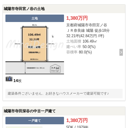
城陽市寺田宮ノ谷の土地
1,380万円
土地
京都府城陽市寺田宮ノ谷
ＪＲ奈良線 城陽 徒歩18分
32.21坪(42.84万円 /坪)
土地面積
106.49㎡
建ぺい率
50.0(%)
容積率
80.0(%)
14
枚
建築条件ございません、お好きなハウスメーカーで建築可能です♪
城陽市寺田深谷の中古一戸建て
1,380万円
一戸建て
5DK / 1979年