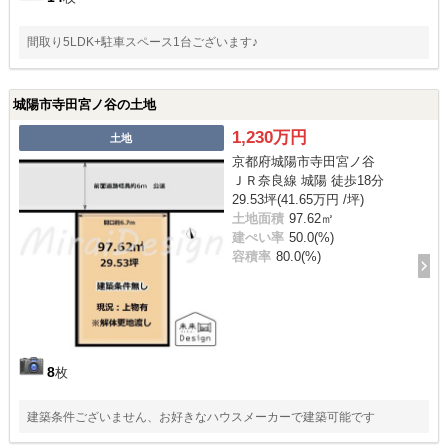
間取り5LDK+駐車スペース1台ございます♪
城陽市寺田宮ノ谷の土地
1,230万円
土地
京都府城陽市寺田宮ノ谷
ＪＲ奈良線 城陽 徒歩18分
29.53坪(41.65万円 /坪)
土地面積
97.62㎡
建ぺい率
50.0(%)
容積率
80.0(%)
8
枚
建築条件ございません、お好きなハウスメーカーで建築可能です