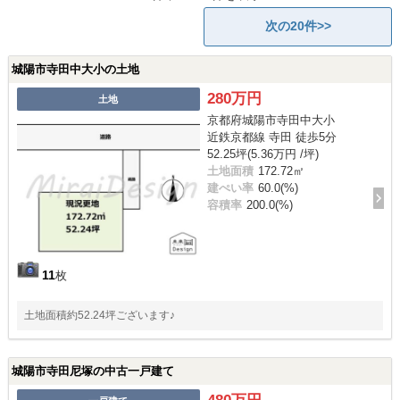
次の20件>>
城陽市寺田中大小の土地
280万円
土地
京都府城陽市寺田中大小
近鉄京都線 寺田 徒歩5分
52.25坪(5.36万円 /坪)
土地面積
172.72㎡
建ぺい率
60.0(%)
容積率
200.0(%)
11
枚
土地面積約52.24坪ございます♪
城陽市寺田尼塚の中古一戸建て