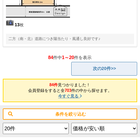
13
枚
二方（南・北）道路につき陽当たり・風通し良好です♪
84
1～20
件中
件を表示
次の20件>>
84件
見つかりました！
会員登録をすると全
703
件の中から探せます。
今すぐ見る
条件を絞り込む