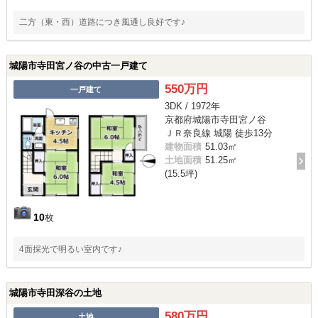
二方（東・西）道路につき風通し良好です♪
城陽市寺田宮ノ谷の中古一戸建て
550万円
一戸建て
3DK / 1972年
京都府城陽市寺田宮ノ谷
ＪＲ奈良線 城陽 徒歩13分
建物面積
51.03㎡
土地面積
51.25㎡
(15.5坪)
10
枚
4面採光で明るい室内です♪
城陽市寺田深谷の土地
580万円
土地