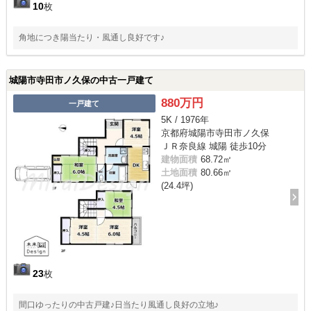
10
枚
角地につき陽当たり・風通し良好です♪
城陽市寺田市ノ久保の中古一戸建て
880万円
一戸建て
5K / 1976年
京都府城陽市寺田市ノ久保
ＪＲ奈良線 城陽 徒歩10分
建物面積
68.72㎡
土地面積
80.66㎡
(24.4坪)
23
枚
間口ゆったりの中古戸建♪日当たり風通し良好の立地♪