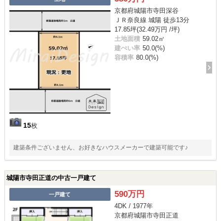
京都府城陽市寺田深谷
ＪＲ奈良線 城陽 徒歩13分
17.85坪(32.49万円 /坪)
土地面積
59.02㎡
建ぺい率
50.0(%)
容積率
80.0(%)
15
枚
建築条件ございません、お好きなハウスメーカーで建築可能です♪
城陽市寺田正道の中古一戸建て
590万円
一戸建て
4DK / 1977年
京都府城陽市寺田正道