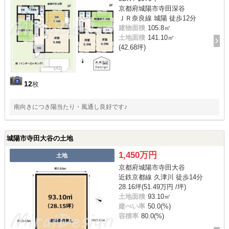
京都府城陽市寺田深谷
ＪＲ奈良線 城陽 徒歩12分
建物面積
105.8㎡
土地面積
141.10㎡
(42.68坪)
12
枚
南向きにつき陽当たり・風通し良好です♪
城陽市寺田大谷の土地
1,450万円
土地
京都府城陽市寺田大谷
近鉄京都線 久津川 徒歩14分
28.16坪(51.49万円 /坪)
土地面積
93.10㎡
建ぺい率
50.0(%)
容積率
80.0(%)