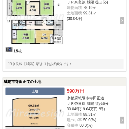
ＪＲ奈良線 城陽 徒歩6分
建物面積
78.19㎡
土地面積
99.31㎡
(30.04坪)
15
枚
JR奈良線【城陽】駅より徒歩約6分です♪
城陽市寺田正道の土地
590万円
土地
京都府城陽市寺田正道
ＪＲ奈良線 城陽 徒歩6分
30.04坪(19.64万円 /坪)
土地面積
99.31㎡
建ぺい率
50.0(%)
容積率
80.0(%)