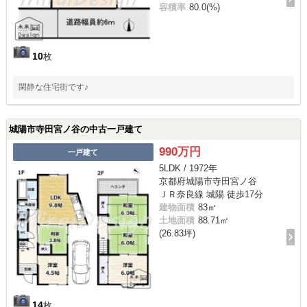
容積率
80.0(%)
10
枚
閑静な住宅街です♪
城陽市寺田宮ノ谷の中古一戸建て
990万円
一戸建て
5LDK / 1972年
京都府城陽市寺田宮ノ谷
ＪＲ奈良線 城陽 徒歩17分
建物面積
83㎡
土地面積
88.71㎡
(26.83坪)
14
枚