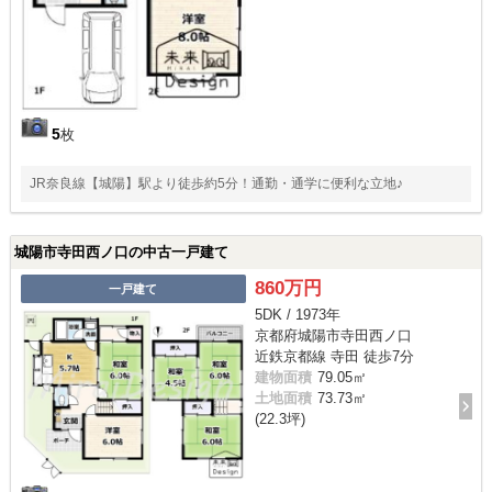
5
枚
JR奈良線【城陽】駅より徒歩約5分！通勤・通学に便利な立地♪
城陽市寺田西ノ口の中古一戸建て
860万円
一戸建て
5DK / 1973年
京都府城陽市寺田西ノ口
近鉄京都線 寺田 徒歩7分
建物面積
79.05㎡
土地面積
73.73㎡
(22.3坪)