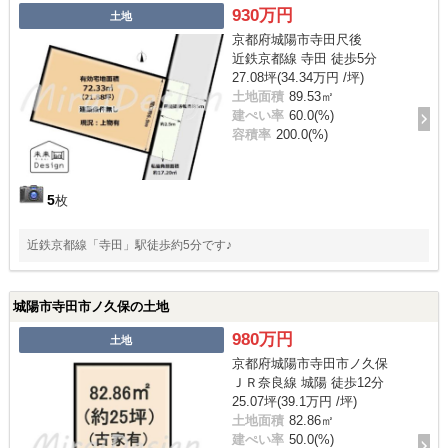
930万円
土地
京都府城陽市寺田尺後
近鉄京都線 寺田 徒歩5分
27.08坪(34.34万円 /坪)
土地面積
89.53㎡
建ぺい率
60.0(%)
容積率
200.0(%)
5
枚
近鉄京都線「寺田」駅徒歩約5分です♪
城陽市寺田市ノ久保の土地
980万円
土地
京都府城陽市寺田市ノ久保
ＪＲ奈良線 城陽 徒歩12分
25.07坪(39.1万円 /坪)
土地面積
82.86㎡
建ぺい率
50.0(%)