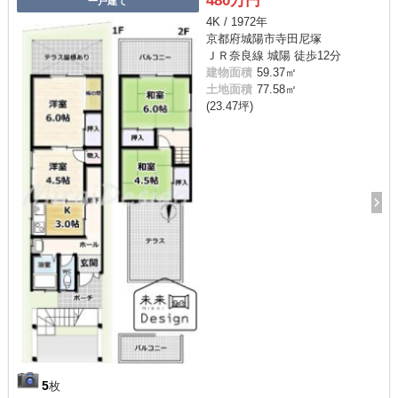
480万円
一戸建て
4K / 1972年
京都府城陽市寺田尼塚
ＪＲ奈良線 城陽 徒歩12分
建物面積
59.37㎡
土地面積
77.58㎡
(23.47坪)
5
枚