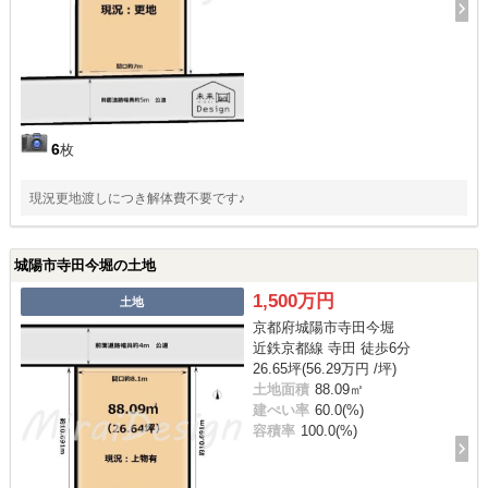
6
枚
現況更地渡しにつき解体費不要です♪
城陽市寺田今堀の土地
1,500万円
土地
京都府城陽市寺田今堀
近鉄京都線 寺田 徒歩6分
26.65坪(56.29万円 /坪)
土地面積
88.09㎡
建ぺい率
60.0(%)
容積率
100.0(%)