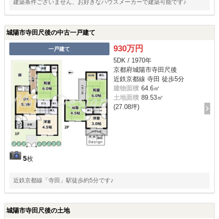
建築条件ございません、お好きなハウスメーカーで建築可能です♪
城陽市寺田尺後の中古一戸建て
930万円
一戸建て
5DK / 1970年
京都府城陽市寺田尺後
近鉄京都線 寺田 徒歩5分
建物面積
64.6㎡
土地面積
89.53㎡
(27.08坪)
5
枚
近鉄京都線「寺田」駅徒歩約5分です♪
城陽市寺田尺後の土地