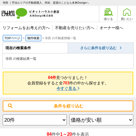
寺田 ｜宇治エリアの不動産購入、売却、賃貸のことなら未来Designへ
借りる
買いたい
リフォームをお考えの方へ
不動産を売りたい方へ
オーナー様へ
TOPページ
物件検索
寺田 の不動産情報一覧
現在の検索条件
さらに条件を絞り込む
寺田 の検索結果一覧
84件
見つかりました！
会員登録をすると全
703
件の中から探せます。
今すぐ見る
条件を絞り込む
84
1～20
件中
件を表示