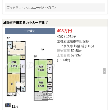
広々テラス・バルコニー付き4K住宅♪
城陽市寺田深谷の中古一戸建て
498万円
一戸建て
4DK / 1971年
京都府城陽市寺田深谷
ＪＲ奈良線 城陽 徒歩15分
建物面積
59.58㎡
土地面積
59.93㎡
(18.13坪)
11
枚