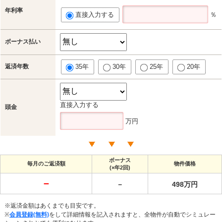
年利率
直接入力する
％
ボーナス払い
返済年数
35年
30年
25年
20年
直接入力する
頭金
万円
ボーナス
毎月のご返済額
物件価格
(×年2回)
－
－
498万円
※返済金額はあくまでも目安です。
※
会員登録(無料)
をして詳細情報を記入されますと、全物件が自動でシミュレー