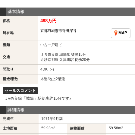
基本情報
498万円
価格
京都府城陽市寺田深谷
所在地
MAP
種類
中古一戸建て
ＪＲ奈良線 城陽駅 徒歩15分
交通
近鉄京都線 久津川駅 徒歩20分
間取り
4DK（-）
構造/階数
木造/地上2階建
セールスコメント
JR奈良線「城陽」駅徒歩約15分です♪
詳細情報
完成年
1971年9月築
59.93m²
59.58m
2
土地面積
建物面積