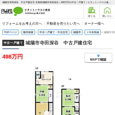
城陽市寺田深谷 中古戸建住宅 京都府城陽市寺田深谷｜498万円の中古一戸建て｜ピタットハウス小倉店 未来Design株式会社
借りる
買いたい
リフォームをお考えの方へ
不動産を売りたい方へ
オーナー様へ
TOPページ
物件検索
中古一戸建て・中古住宅
城陽市
ＪＲ奈良線
城陽市寺
城陽市寺田深谷 中古戸建住宅
中古一戸建て
498万円
MAPで確認