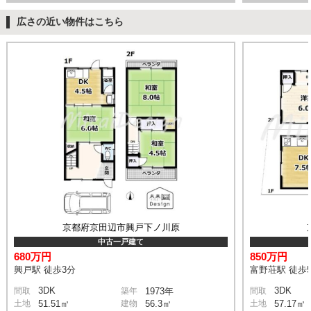
広さの近い物件はこちら
京都府京田辺市興戸下ノ川原
中古一戸建て
680万円
850万円
興戸駅 徒歩3分
富野荘駅 徒歩
3DK
3DK
間取
築年
1973年
間取
土地
51.51㎡
建物
56.3㎡
土地
57.17㎡