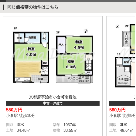
同じ価格帯の物件はこちら
京都府宇治市小倉町南堀池
中古一戸建て
550万円
580万円
小倉駅 徒歩10分
小倉駅 徒歩9
3DK
3DK
間取
築年
1967年
間取
土地
34.48㎡
建物
33.55㎡
土地
49.64㎡