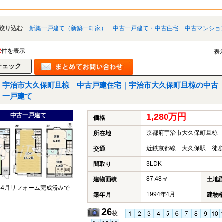
絞り込む
新築一戸建て（新築一軒家）
中古一戸建て・中古住宅
中古マンショ
2
件を表示
表
宇治市大久保町旦椋 中古戸建住宅｜宇治市大久保町旦椋の中古
一戸建て
中古一戸建て
1,280万円
価格
京都府宇治市大久保町旦椋
所在地
近鉄京都線 大久保駅 徒歩
交通
3LDK
間取り
87.48㎡
建物面積
土地
5年4月リフォーム完成済みで
1994年4月
築年月
建物
26
枚