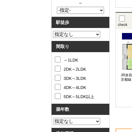
～
駅徒歩
check
間取り
～1LDK
2DK～2LDK
JR奈
3DK～3LDK
京都線
4DK～4LDK
5DK～5LDK以上
築年数