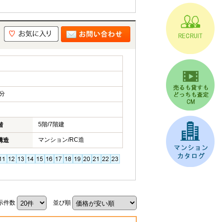
分
5階/7階建
階
マンション/RC造
構造
示件数
並び順