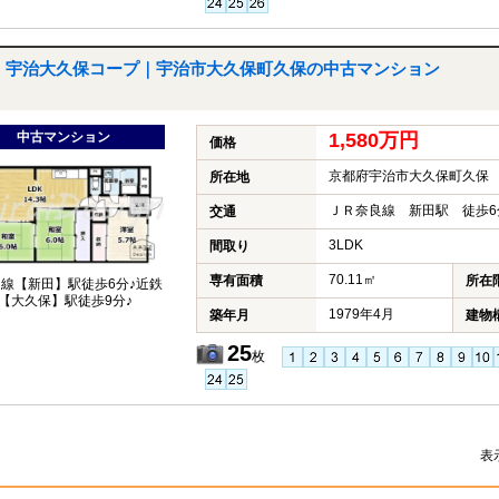
宇治大久保コープ｜宇治市大久保町久保の中古マンション
中古マンション
1,580万円
価格
京都府宇治市大久保町久保
所在地
ＪＲ奈良線 新田駅 徒歩6
交通
3LDK
間取り
70.11㎡
専有面積
所在
良線【新田】駅徒歩6分♪近鉄
【大久保】駅徒歩9分♪
1979年4月
築年月
建物
25
枚
表