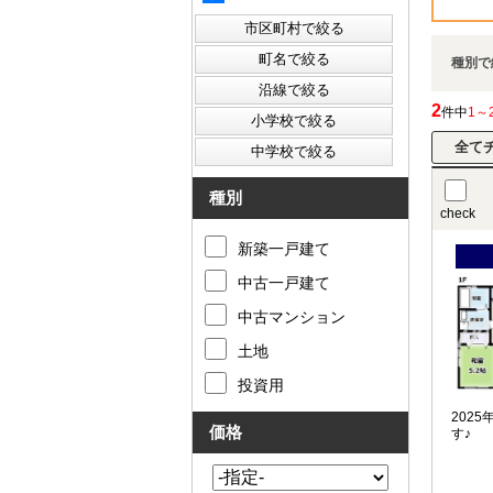
種別で
2
件中
1～
種別
check
新築一戸建て
中古一戸建て
中古マンション
土地
投資用
202
価格
す♪