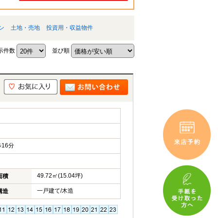
ン
土地・売地
投資用・収益物件
示件数
並び順
16分
49.72㎡(15.04坪)
面積
一戸建て/木造
構造