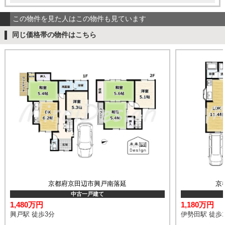
この物件を見た人はこの物件も見ています
同じ価格帯の物件はこちら
京都府京田辺市興戸南落延
京
中古一戸建て
1,480万円
1,180万円
興戸駅 徒歩3分
伊勢田駅 徒歩1