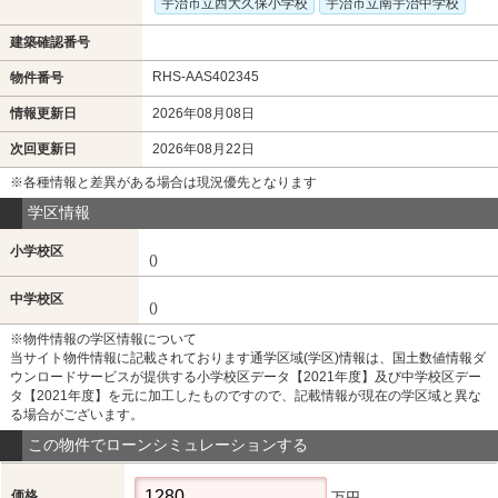
宇治市立西大久保小学校
宇治市立南宇治中学校
建築確認番号
RHS-AAS402345
物件番号
情報更新日
2026年08月08日
次回更新日
2026年08月22日
※各種情報と差異がある場合は現況優先となります
学区情報
小学校区
()
中学校区
()
※物件情報の学区情報について
当サイト物件情報に記載されております通学区域(学区)情報は、国土数値情報ダ
ウンロードサービスが提供する小学校区データ【2021年度】及び中学校区デー
タ【2021年度】を元に加工したものですので、記載情報が現在の学区域と異な
る場合がございます。
この物件でローンシミュレーションする
価格
万円