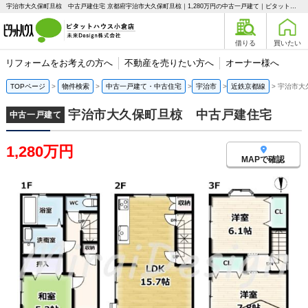
宇治市大久保町旦椋 中古戸建住宅 京都府宇治市大久保町旦椋｜1,280万円の中古一戸建て｜ピタットハウス小倉店 未来Design株式会社
借りる
買いたい
リフォームをお考えの方へ
不動産を売りたい方へ
オーナー様へ
TOPページ
物件検索
中古一戸建て・中古住宅
宇治市
近鉄京都線
宇治市大
宇治市大久保町旦椋 中古戸建住宅
中古一戸建て
1,280万円
MAPで確認