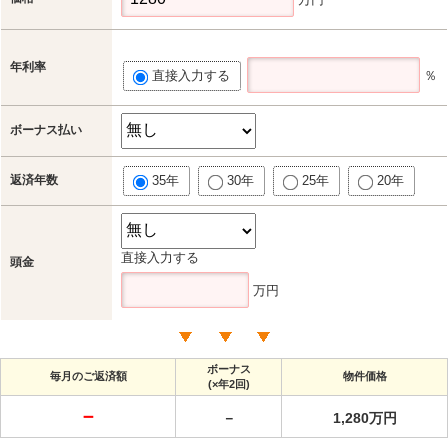
年利率
直接入力する
％
ボーナス払い
返済年数
35年
30年
25年
20年
直接入力する
頭金
万円
ボーナス
毎月のご返済額
物件価格
(×年2回)
－
－
1,280万円