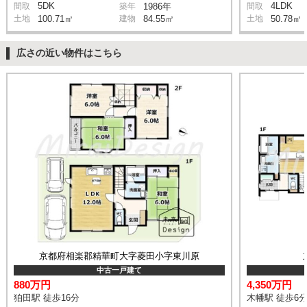
5DK
4LDK
間取
築年
1986年
間取
土地
100.71㎡
建物
84.55㎡
土地
50.78㎡
広さの近い物件はこちら
京都府相楽郡精華町大字菱田小字東川原
中古一戸建て
880万円
4,350万円
狛田駅 徒歩16分
木幡駅 徒歩6