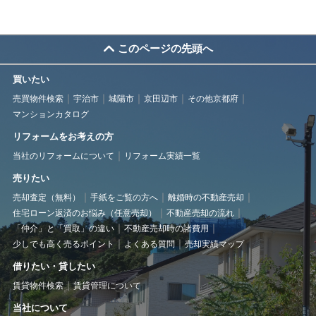
このページの先頭へ
買いたい
売買物件検索
宇治市
城陽市
京田辺市
その他京都府
マンションカタログ
リフォームをお考えの方
当社のリフォームについて
リフォーム実績一覧
売りたい
売却査定（無料）
手紙をご覧の方へ
離婚時の不動産売却
住宅ローン返済のお悩み（任意売却）
不動産売却の流れ
「仲介」と「買取」の違い
不動産売却時の諸費用
少しでも高く売るポイント
よくある質問
売却実績マップ
借りたい・貸したい
賃貸物件検索
賃貸管理について
当社について