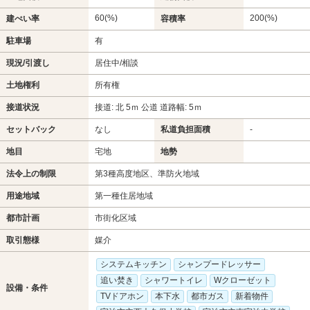
60(%)
200(%)
建ぺい率
容積率
駐車場
有
現況/引渡し
居住中/相談
土地権利
所有権
接道状況
接道: 北 5ｍ 公道 道路幅: 5ｍ
セットバック
なし
私道負担面積
-
地目
宅地
地勢
法令上の制限
第3種高度地区、準防火地域
用途地域
第一種住居地域
都市計画
市街化区域
取引態様
媒介
システムキッチン
シャンプードレッサー
追い焚き
シャワートイレ
Wクローゼット
設備・条件
TVドアホン
本下水
都市ガス
新着物件