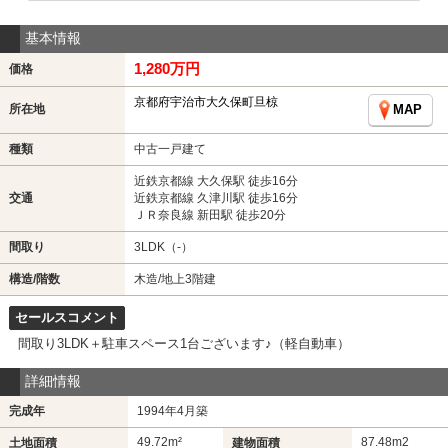
基本情報
1,280万円
価格
京都府宇治市大久保町旦椋
所在地
MAP
種類
中古一戸建て
近鉄京都線 大久保駅 徒歩16分
交通
近鉄京都線 久津川駅 徒歩16分
ＪＲ奈良線 新田駅 徒歩20分
間取り
3LDK（-）
構造/階数
木造/地上3階建
セールスコメント
間取り3LDK＋駐車スペース1台ございます♪（軽自動車）
詳細情報
完成年
1994年4月築
49.72m²
87.48m
2
土地面積
建物面積