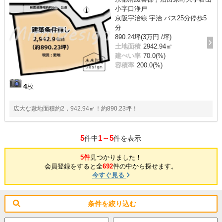
小字口浄戸
京阪宇治線 宇治 バス25分停歩5
分
890.24坪(3万円 /坪)
土地面積
2942.94㎡
建ぺい率
70.0(%)
容積率
200.0(%)
4
枚
広大な敷地面積約2，942.94㎡！約890.23坪！
5
1～5
件中
件を表示
5件
見つかりました！
会員登録をすると全
692
件の中から探せます。
今すぐ見る
条件を絞り込む