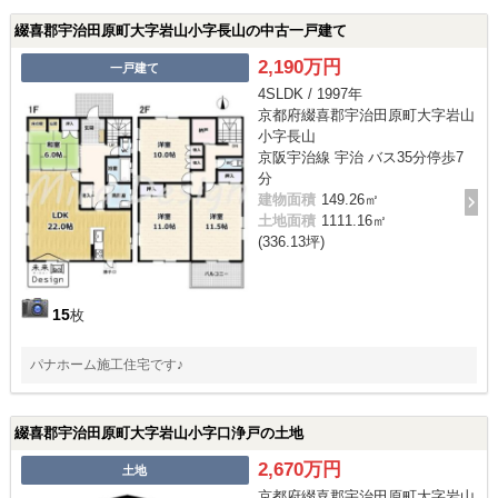
綴喜郡宇治田原町大字岩山小字長山の中古一戸建て
2,190万円
一戸建て
4SLDK / 1997年
京都府綴喜郡宇治田原町大字岩山
小字長山
京阪宇治線 宇治 バス35分停歩7
分
建物面積
149.26㎡
土地面積
1111.16㎡
(336.13坪)
15
枚
パナホーム施工住宅です♪
綴喜郡宇治田原町大字岩山小字口浄戸の土地
2,670万円
土地
京都府綴喜郡宇治田原町大字岩山