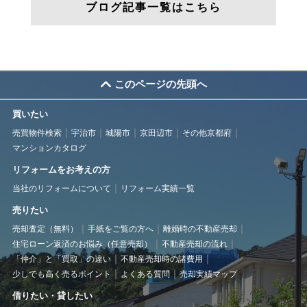
ブログ記事一覧はこちら
このページの先頭へ
買いたい
売買物件検索
宇治市
城陽市
京田辺市
その他京都府
マンションカタログ
リフォームをお考えの方
当社のリフォームについて
リフォーム実績一覧
売りたい
売却査定（無料）
手紙をご覧の方へ
離婚時の不動産売却
住宅ローン返済のお悩み（任意売却）
不動産売却の流れ
「仲介」と「買取」の違い
不動産売却時の諸費用
少しでも高く売るポイント
よくある質問
売却実績マップ
借りたい・貸したい