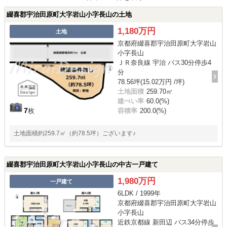
綴喜郡宇治田原町大字岩山小字長山の土地
1,180万円
土地
京都府綴喜郡宇治田原町大字岩山
小字長山
ＪＲ奈良線 宇治 バス30分停歩4
分
78.56坪(15.02万円 /坪)
土地面積
259.70㎡
建ぺい率
60.0(%)
7
枚
容積率
200.0(%)
土地面積約259.7㎡（約78.5坪）ございます♪
綴喜郡宇治田原町大字岩山小字長山の中古一戸建て
1,980万円
一戸建て
6LDK / 1999年
京都府綴喜郡宇治田原町大字岩山
小字長山
近鉄京都線 新田辺 バス34分停歩