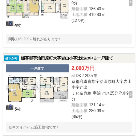
9分
建物面積
186.43㎡
土地面積
419.83㎡
(127坪)
4
枚
間取り6LDK＋離れがあります♪
綴喜郡宇治田原町大字岩山小字辻出の中古一戸建て
値下がり
2,080万円
一戸建て
5LDK / 2007年
京都府綴喜郡宇治田原町大字岩山
小字辻出
ＪＲ奈良線 宇治 バス25分停歩9
分
建物面積
131.14㎡
5
枚
土地面積
280.99㎡
(85坪)
セキスイハイム施工住宅です♪