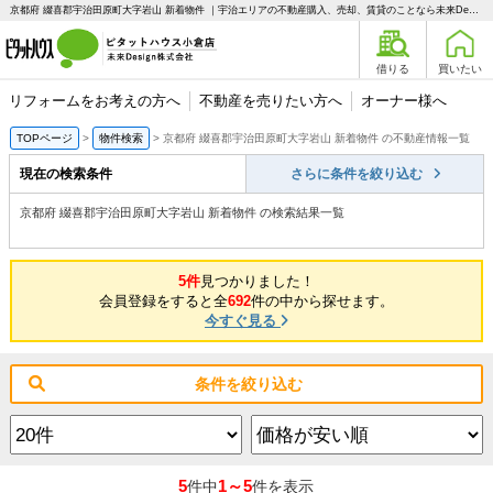
京都府 綴喜郡宇治田原町大字岩山 新着物件 ｜宇治エリアの不動産購入、売却、賃貸のことなら未来Designへ
借りる
買いたい
リフォームをお考えの方へ
不動産を売りたい方へ
オーナー様へ
TOPページ
物件検索
京都府 綴喜郡宇治田原町大字岩山 新着物件 の不動産情報一覧
現在の検索条件
さらに条件を絞り込む
京都府 綴喜郡宇治田原町大字岩山 新着物件 の検索結果一覧
5件
見つかりました！
会員登録をすると全
692
件の中から探せます。
今すぐ見る
条件を絞り込む
5
1～5
件中
件を表示