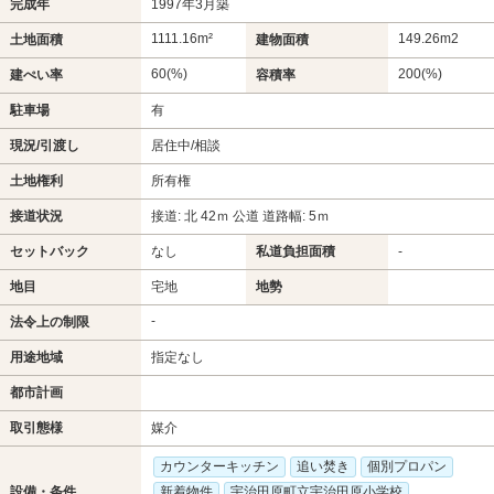
完成年
1997年3月築
1111.16m²
149.26m
2
土地面積
建物面積
60(%)
200(%)
建ぺい率
容積率
駐車場
有
現況/引渡し
居住中/相談
土地権利
所有権
接道状況
接道: 北 42ｍ 公道 道路幅: 5ｍ
セットバック
なし
私道負担面積
-
地目
宅地
地勢
-
法令上の制限
用途地域
指定なし
都市計画
取引態様
媒介
カウンターキッチン
追い焚き
個別プロパン
設備・条件
新着物件
宇治田原町立宇治田原小学校