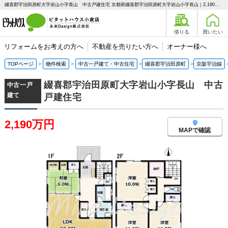
綴喜郡宇治田原町大字岩山小字長山 中古戸建住宅 京都府綴喜郡宇治田原町大字岩山小字長山｜2,190万円の中古一戸建て｜ピタットハウス小倉店 未来Design株式会社
借りる
買いたい
リフォームをお考えの方へ
不動産を売りたい方へ
オーナー様へ
TOPページ
物件検索
中古一戸建て・中古住宅
綴喜郡宇治田原町
京阪宇治線
綴喜郡宇治田原町大字岩山小字長山 中古
中古一戸
建て
戸建住宅
2,190万円
MAPで確認