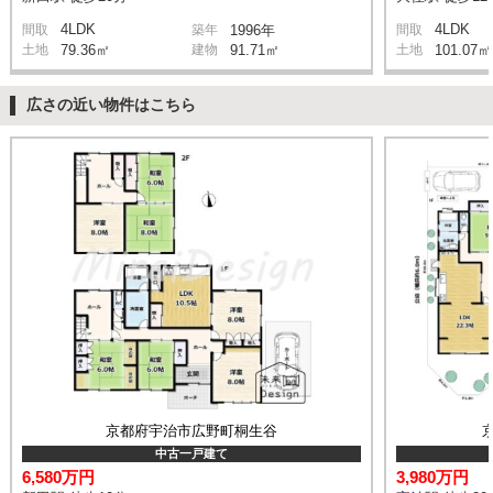
4LDK
4LDK
間取
築年
1996年
間取
土地
79.36㎡
建物
91.71㎡
土地
101.07㎡
広さの近い物件はこちら
京都府宇治市広野町桐生谷
中古一戸建て
6,580万円
3,980万円