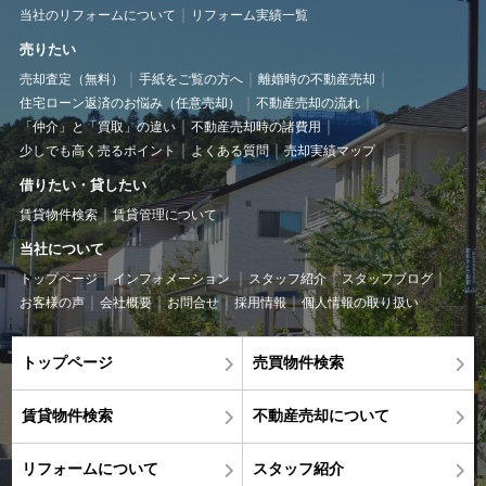
当社のリフォームについて
リフォーム実績一覧
売りたい
売却査定（無料）
手紙をご覧の方へ
離婚時の不動産売却
住宅ローン返済のお悩み（任意売却）
不動産売却の流れ
「仲介」と「買取」の違い
不動産売却時の諸費用
少しでも高く売るポイント
よくある質問
売却実績マップ
借りたい・貸したい
賃貸物件検索
賃貸管理について
当社について
トップページ
インフォメーション
スタッフ紹介
スタッフブログ
お客様の声
会社概要
お問合せ
採用情報
個人情報の取り扱い
トップページ
売買物件検索
賃貸物件検索
不動産売却について
リフォームについて
スタッフ紹介