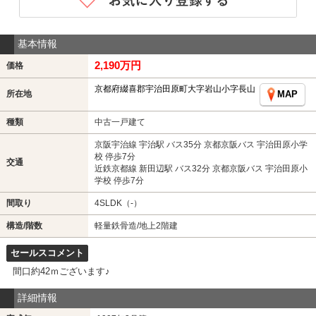
基本情報
2,190万円
価格
京都府綴喜郡宇治田原町大字岩山小字長山
所在地
MAP
種類
中古一戸建て
京阪宇治線 宇治駅 バス35分 京都京阪バス 宇治田原小学
校 停歩7分
交通
近鉄京都線 新田辺駅 バス32分 京都京阪バス 宇治田原小
学校 停歩7分
間取り
4SLDK（-）
構造/階数
軽量鉄骨造/地上2階建
セールスコメント
間口約42ｍございます♪
詳細情報