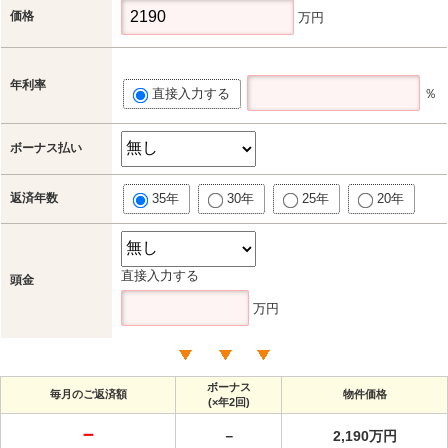
価格
万円
年利率
直接入力する
％
ボーナス払い
返済年数
35年
30年
25年
20年
直接入力する
頭金
万円
ボーナス
毎月のご返済額
物件価格
(×年2回)
－
－
2,190万円