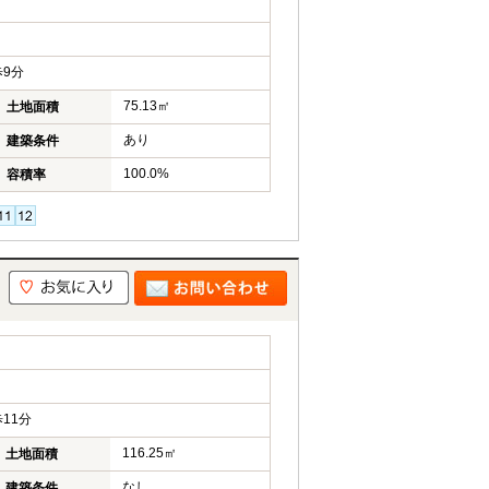
9分
75.13㎡
土地面積
あり
建築条件
100.0%
容積率
11分
116.25㎡
土地面積
なし
建築条件