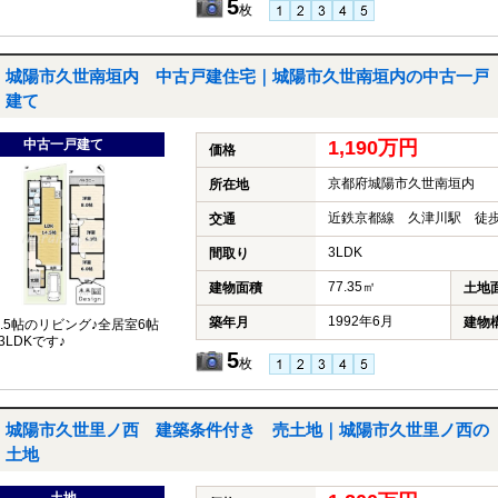
5
枚
城陽市久世南垣内 中古戸建住宅｜城陽市久世南垣内の中古一戸
建て
中古一戸建て
1,190万円
価格
京都府城陽市久世南垣内
所在地
近鉄京都線 久津川駅 徒歩
交通
3LDK
間取り
77.35㎡
建物面積
土地
1992年6月
築年月
建物
4.5帖のリビング♪全居室6帖
3LDKです♪
5
枚
城陽市久世里ノ西 建築条件付き 売土地｜城陽市久世里ノ西の
土地