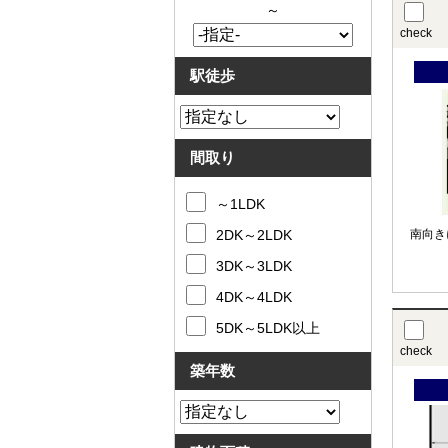
～
check
駅徒歩
間取り
～1LDK
2DK～2LDK
南向き
3DK～3LDK
4DK～4LDK
5DK～5LDK以上
check
築年数