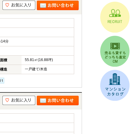
14分
55.81㎡(16.88坪)
面積
一戸建て/木造
構造