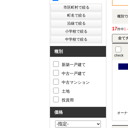
種別で
17
件中
1
種別
check
新築一戸建て
中古一戸建て
中古マンション
土地
投資用
価格
オーナ