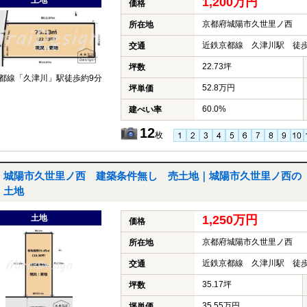
土地
1,200万円
価格
京都府城陽市久世里ノ西
所在地
近鉄京都線 久津川駅 徒歩
交通
22.73坪
坪数
都線「久津川」駅徒歩約9分
52.8万円
坪単価
60.0%
建ぺい率
12
枚
城陽市久世里ノ西 建築条件無し 売土地｜城陽市久世里ノ西の
土地
土地
1,250万円
価格
京都府城陽市久世里ノ西
所在地
近鉄京都線 久津川駅 徒歩
交通
35.17坪
坪数
35.55万円
坪単価