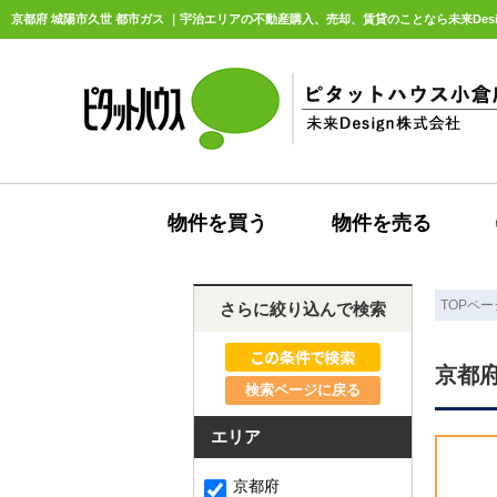
京都府 城陽市久世 都市ガス ｜宇治エリアの不動産購入、売却、賃貸のことなら未来Desi
物件を買う
物件を売る
TOPペー
さらに絞り込んで検索
京都府
検索ページに戻る
エリア
京都府