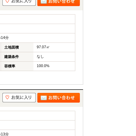
14分
97.07㎡
土地面積
なし
建築条件
100.0%
容積率
13分