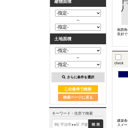
建物面積
～
南西角
良好で
土地面積
～
check
さらに条件を選択
検索ページに戻る
キーワード・住所で検索
建築条
スメー