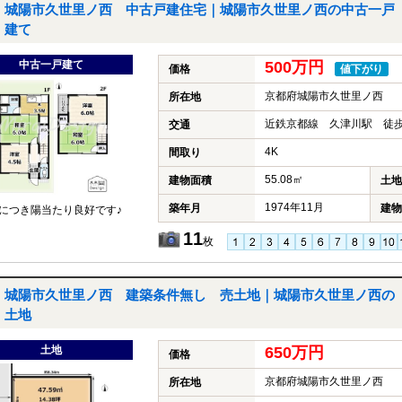
城陽市久世里ノ西 中古戸建住宅｜城陽市久世里ノ西の中古一戸
建て
中古一戸建て
500万円
価格
値下がり
京都府城陽市久世里ノ西
所在地
近鉄京都線 久津川駅 徒歩
交通
4K
間取り
55.08㎡
建物面積
土地
1974年11月
築年月
建物
につき陽当たり良好です♪
11
枚
城陽市久世里ノ西 建築条件無し 売土地｜城陽市久世里ノ西の
土地
土地
650万円
価格
京都府城陽市久世里ノ西
所在地