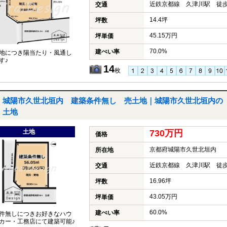
近鉄京都線 久津川駅 徒歩
交通
14.4坪
坪数
45.15万円
坪単価
70.0%
建ぺい率
地につき陽当たり・風通し
す♪
14
枚
城陽市久世北垣内 建築条件無し 売土地｜城陽市久世北垣内の
土地
土地
730万円
価格
京都府城陽市久世北垣内
所在地
近鉄京都線 久津川駅 徒歩
交通
16.96坪
坪数
43.05万円
坪単価
60.0%
建ぺい率
件無しにつきお好きなハウ
カー・工務店にて建築可能♪