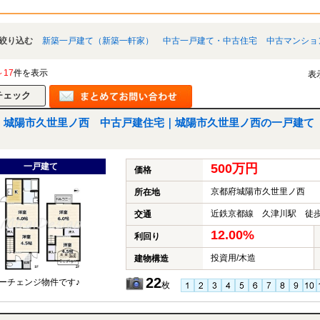
絞り込む
新築一戸建て（新築一軒家）
中古一戸建て・中古住宅
中古マンショ
～17
件を表示
表
城陽市久世里ノ西 中古戸建住宅｜城陽市久世里ノ西の一戸建て
一戸建て
500万円
価格
京都府城陽市久世里ノ西
所在地
近鉄京都線 久津川駅 徒歩
交通
12.00%
利回り
投資用/木造
建物構造
22
ーチェンジ物件です♪
枚