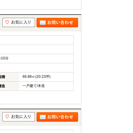
10分
66.88㎡(20.23坪)
面積
一戸建て/木造
構造