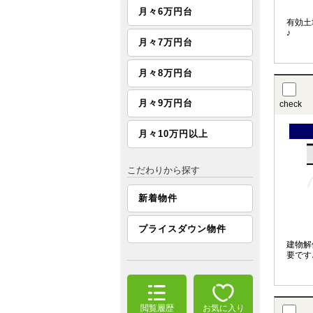
月々6万円台
有効土
♪
月々7万円台
月々8万円台
月々9万円台
check
月々10万円以上
こだわりから探す
新着物件
プライスダウン物件
建物解
要です
閲覧履歴
お気に入り