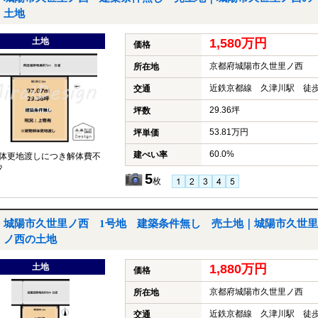
土地
土地
1,580万円
価格
京都府城陽市久世里ノ西
所在地
近鉄京都線 久津川駅 徒歩
交通
29.36坪
坪数
53.81万円
坪単価
60.0%
建ぺい率
体更地渡しにつき解体費不
♪
5
枚
城陽市久世里ノ西 1号地 建築条件無し 売土地｜城陽市久世里
ノ西の土地
土地
1,880万円
価格
京都府城陽市久世里ノ西
所在地
近鉄京都線 久津川駅 徒歩
交通