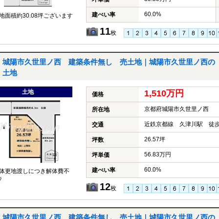
60.0%
建ぺい率
地面積約30.08坪ございます
11
枚
城陽市久世里ノ西 建築条件無し 売土地｜城陽市久世里ノ西の
土地
土地
1,510万円
価格
京都府城陽市久世里ノ西
所在地
近鉄京都線 久津川駅 徒歩
交通
26.57坪
坪数
56.83万円
坪単価
60.0%
建ぺい率
体更地渡しにつき解体費不
♪
12
枚
城陽市久世里ノ西 建築条件無し 売土地｜城陽市久世里ノ西の