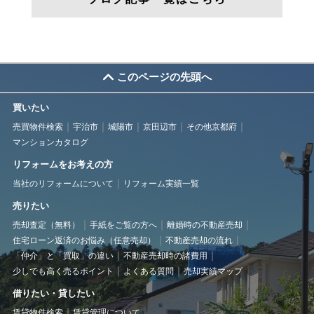
このページの先頭へ
買いたい
売買物件検索
宇治市
城陽市
京田辺市
その他京都府
マンションカタログ
リフォームをお考えの方
当社のリフォームについて
リフォーム実績一覧
売りたい
売却査定（無料）
手紙をご覧の方へ
離婚時の不動産売却
住宅ローン返済のお悩み（任意売却）
不動産売却の流れ
「仲介」と「買取」の違い
不動産売却時の諸費用
少しでも高く売るポイント
よくある質問
売却実績マップ
借りたい・貸したい
賃貸物件検索
賃貸管理について