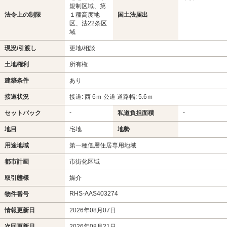
規制区域、第
法令上の制限
１種高度地
国土法届出
区、法22条区
域
現況/引渡し
更地/相談
土地権利
所有権
建築条件
あり
接道状況
接道: 西 6ｍ 公道 道路幅: 5.6ｍ
-
-
セットバック
私道負担面積
地目
宅地
地勢
用途地域
第一種低層住居専用地域
都市計画
市街化区域
取引態様
媒介
RHS-AAS403274
物件番号
情報更新日
2026年08月07日
次回更新日
2026年08月21日