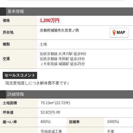
基本情報
1,200万円
価格
京都府城陽市久世里ノ西
所在地
MAP
種類
土地
近鉄京都線 久津川駅 徒歩9分
交通
近鉄京都線 寺田駅 徒歩19分
ＪＲ奈良線 城陽駅 徒歩25分
セールスコメント
現況更地渡しにつき解体費不要です♪
詳細情報
土地面積
75.13m² (22.72坪)
坪単価
52.8万円 /坪
60(%)
100(%)
建ぺい率
容積率
宅地造成工事
不要