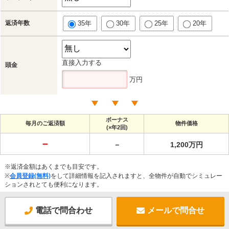
返済年数
35年
30年
25年
20年
直接入力する
頭金
万円
ボーナス
毎月のご返済額
物件価格
(×年2回)
－
－
1,200万円
※返済金額はあくまでも目安です。
※
会員登録(無料)
をして詳細情報を記入されますと、全物件が自動でシミュレー
ションされとても便利になります。
電話で問合わせ
メールで問合せ