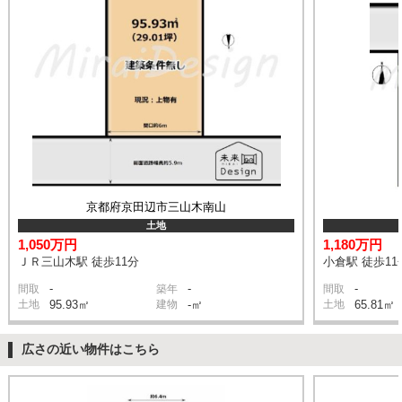
京都府京田辺市三山木南山
土地
1,050万円
1,180万円
ＪＲ三山木駅 徒歩11分
小倉駅 徒歩11
-
-
-
間取
築年
間取
土地
95.93㎡
建物
-㎡
土地
65.81㎡
広さの近い物件はこちら