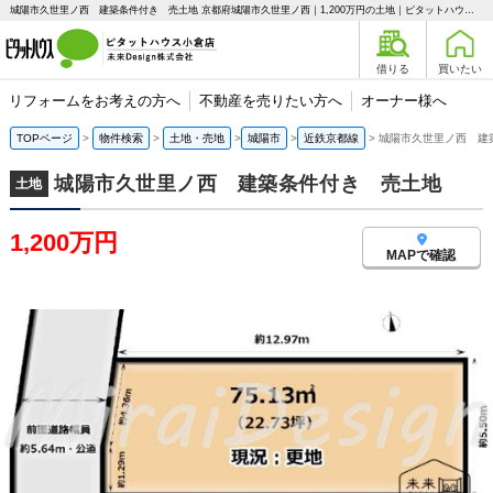
城陽市久世里ノ西 建築条件付き 売土地 京都府城陽市久世里ノ西｜1,200万円の土地｜ピタットハウス小倉店 未来Design株式会社
借りる
買いたい
リフォームをお考えの方へ
不動産を売りたい方へ
オーナー様へ
TOPページ
物件検索
土地・売地
城陽市
近鉄京都線
城陽市久世里ノ西 建
城陽市久世里ノ西 建築条件付き 売土地
土地
1,200万円
MAPで確認