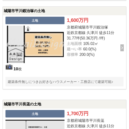
城陽市平川鍜治塚の土地
1,600万円
土地
京都府城陽市平川鍜治塚
近鉄京都線 久津川 徒歩11分
31.77坪(50.36万円 /坪)
土地面積
105.02㎡
建ぺい率
60.0(%)
容積率
200.0(%)
10
枚
建築条件無しにつきお好きなハウスメーカー・工務店にて建築可能♪
城陽市平川長筬の土地
1,700万円
土地
京都府城陽市平川長筬
近鉄京都線 久津川 徒歩11分