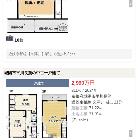
10
枚
近鉄京都線【久津川】駅まで徒歩約3分♪
城陽市平川長筬の中古一戸建て
2,990万円
一戸建て
2LDK / 2024年
京都府城陽市平川長筬
近鉄京都線 久津川 徒歩11分
建物面積
71.22㎡
土地面積
71.91㎡
(21.75坪)