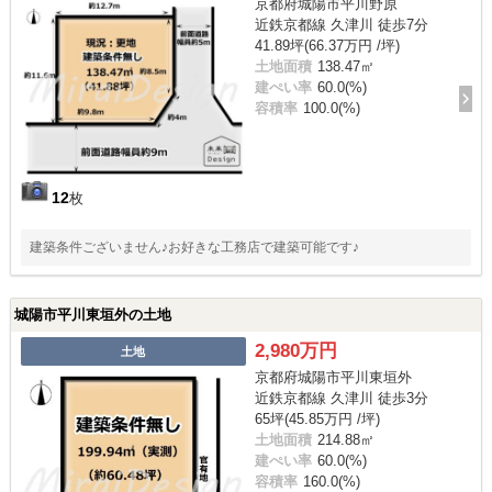
京都府城陽市平川野原
近鉄京都線 久津川 徒歩7分
41.89坪(66.37万円 /坪)
土地面積
138.47㎡
建ぺい率
60.0(%)
容積率
100.0(%)
12
枚
建築条件ございません♪お好きな工務店で建築可能です♪
城陽市平川東垣外の土地
2,980万円
土地
京都府城陽市平川東垣外
近鉄京都線 久津川 徒歩3分
65坪(45.85万円 /坪)
土地面積
214.88㎡
建ぺい率
60.0(%)
容積率
160.0(%)