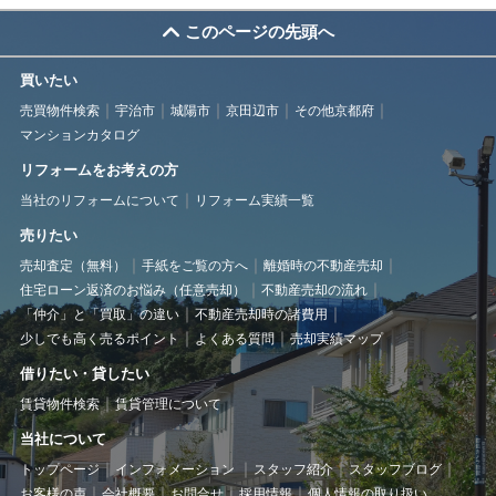
このページの先頭へ
買いたい
売買物件検索
宇治市
城陽市
京田辺市
その他京都府
マンションカタログ
リフォームをお考えの方
当社のリフォームについて
リフォーム実績一覧
売りたい
売却査定（無料）
手紙をご覧の方へ
離婚時の不動産売却
住宅ローン返済のお悩み（任意売却）
不動産売却の流れ
「仲介」と「買取」の違い
不動産売却時の諸費用
少しでも高く売るポイント
よくある質問
売却実績マップ
借りたい・貸したい
賃貸物件検索
賃貸管理について
当社について
トップページ
インフォメーション
スタッフ紹介
スタッフブログ
お客様の声
会社概要
お問合せ
採用情報
個人情報の取り扱い