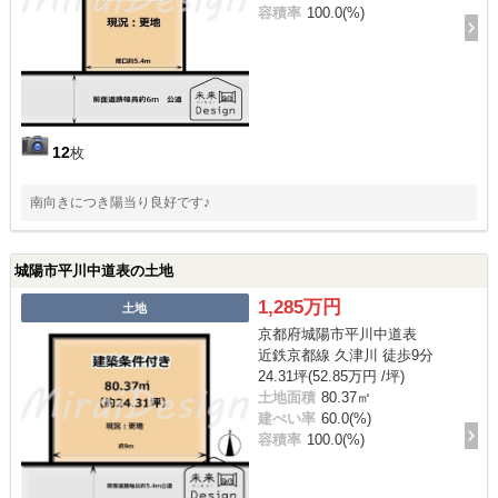
容積率
100.0(%)
12
枚
南向きにつき陽当り良好です♪
城陽市平川中道表の土地
1,285万円
土地
京都府城陽市平川中道表
近鉄京都線 久津川 徒歩9分
24.31坪(52.85万円 /坪)
土地面積
80.37㎡
建ぺい率
60.0(%)
容積率
100.0(%)