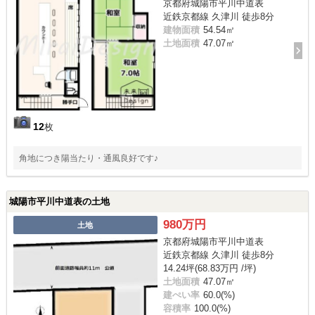
京都府城陽市平川中道表
近鉄京都線 久津川 徒歩8分
建物面積
54.54㎡
土地面積
47.07㎡
12
枚
角地につき陽当たり・通風良好です♪
城陽市平川中道表の土地
980万円
土地
京都府城陽市平川中道表
近鉄京都線 久津川 徒歩8分
14.24坪(68.83万円 /坪)
土地面積
47.07㎡
建ぺい率
60.0(%)
容積率
100.0(%)