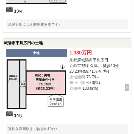
13
枚
現況更地につき解体費不要です♪
城陽市平川広田の土地
1,380万円
土地
京都府城陽市平川広田
近鉄京都線 久津川 徒歩10分
23.23坪(59.41万円 /坪)
土地面積
76.79㎡
建ぺい率
60.0(%)
容積率
100.0(%)
14
枚
近鉄久津川駅まで徒歩約10分♪