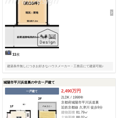
11
枚
建築条件無しにつきお好きなハウスメーカー・工務店にて建築可能♪
城陽市平川浜道裏の中古一戸建て
2,490万円
一戸建て
2LDK / 1998年
京都府城陽市平川浜道裏
近鉄京都線 久津川 徒歩9分
建物面積
81.79㎡
土地面積
88.02㎡