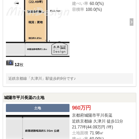
建ぺい率
60.0(%)
容積率
100.0(%)
12
枚
近鉄京都線「久津川」駅徒歩約9分です♪
城陽市平川長筬の土地
960万円
土地
京都府城陽市平川長筬
近鉄京都線 久津川 徒歩11分
21.77坪(44.09万円 /坪)
土地面積
71.98㎡
建ぺい率
60.0(%)