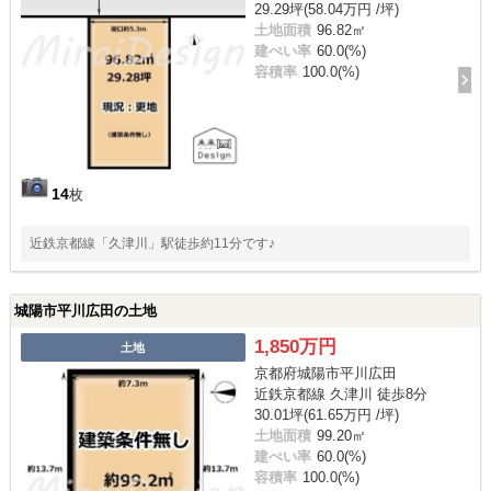
29.29坪(58.04万円 /坪)
土地面積
96.82㎡
建ぺい率
60.0(%)
容積率
100.0(%)
14
枚
近鉄京都線「久津川」駅徒歩約11分です♪
城陽市平川広田の土地
1,850万円
土地
京都府城陽市平川広田
近鉄京都線 久津川 徒歩8分
30.01坪(61.65万円 /坪)
土地面積
99.20㎡
建ぺい率
60.0(%)
容積率
100.0(%)