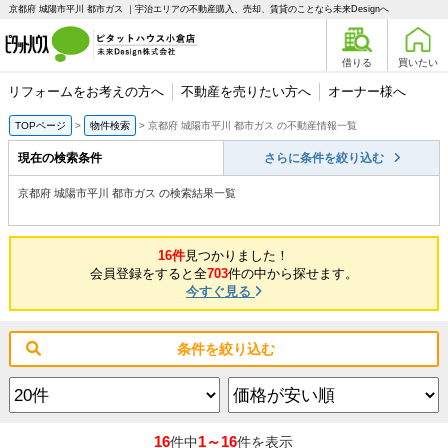
京都府 城陽市平川 都市ガス ｜宇治エリアの不動産購入、売却、賃貸のことなら未来Designへ
借りる
買いたい
リフォームをお考えの方へ
不動産を売りたい方へ
オーナー様へ
TOPページ
物件検索
京都府 城陽市平川 都市ガス の不動産情報一覧
現在の検索条件
さらに条件を絞り込む
京都府 城陽市平川 都市ガス の検索結果一覧
16件
見つかりました！
会員登録をすると全
703
件の中から探せます。
今すぐ見る
条件を絞り込む
16
1～16
件中
件を表示