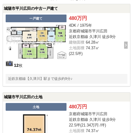
城陽市平川広田の中古一戸建て
480万円
一戸建て
4DK / 1975年
京都府城陽市平川広田
近鉄京都線 久津川 徒歩9分
建物面積
64.28㎡
土地面積
74.37㎡
(22.5坪)
12
枚
近鉄京都線【久津川】駅まで徒歩約9分♪
城陽市平川広田の土地
480万円
土地
京都府城陽市平川広田
近鉄京都線 久津川 徒歩9分
22.5坪(21.34万円 /坪)
土地面積
74.37㎡