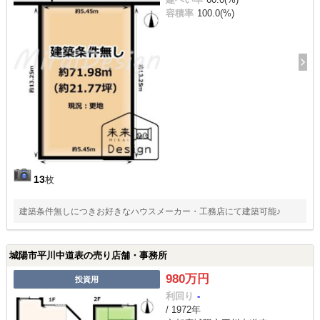
容積率
100.0(%)
13
枚
建築条件無しにつきお好きなハウスメーカー・工務店にて建築可能♪
城陽市平川中道表の売り店舗・事務所
980万円
投資用
利回り
-
/ 1972年