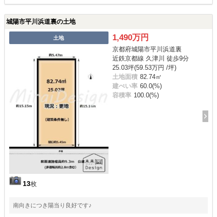
城陽市平川浜道裏の土地
1,490万円
土地
京都府城陽市平川浜道裏
近鉄京都線 久津川 徒歩9分
25.03坪(59.53万円 /坪)
土地面積
82.74㎡
建ぺい率
60.0(%)
容積率
100.0(%)
13
枚
南向きにつき陽当り良好です♪