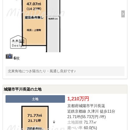
6
枚
北東角地につき陽当たり・風通し良好です♪
城陽市平川長筬の土地
1,210万円
土地
京都府城陽市平川長筬
近鉄京都線 久津川 徒歩11分
21.71坪(55.73万円 /坪)
土地面積
71.77㎡
建ぺい率
60.0(%)