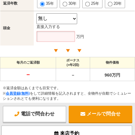
返済年数
35年
30年
25年
20年
直接入力する
頭金
万円
ボーナス
毎月のご返済額
物件価格
(×年2回)
－
－
960万円
※返済金額はあくまでも目安です。
※
会員登録(無料)
をして詳細情報を記入されますと、全物件が自動でシミュレー
ションされとても便利になります。
電話で問合わせ
メールで問合せ
来店予約