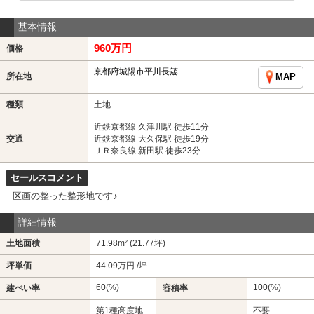
基本情報
960万円
価格
京都府城陽市平川長筬
所在地
MAP
種類
土地
近鉄京都線 久津川駅 徒歩11分
交通
近鉄京都線 大久保駅 徒歩19分
ＪＲ奈良線 新田駅 徒歩23分
セールスコメント
区画の整った整形地です♪
詳細情報
土地面積
71.98m² (21.77坪)
坪単価
44.09万円 /坪
60(%)
100(%)
建ぺい率
容積率
第1種高度地
不要