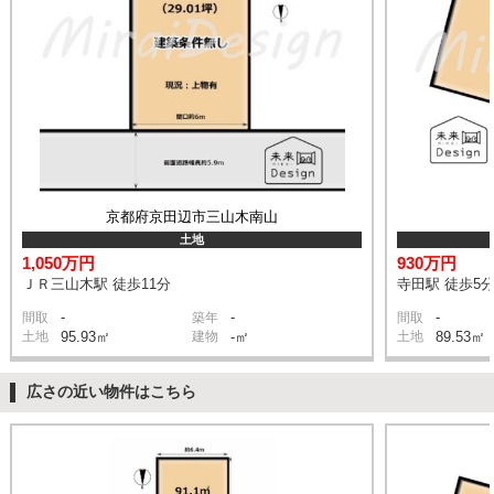
京都府京田辺市三山木南山
土地
1,050万円
930万円
ＪＲ三山木駅 徒歩11分
寺田駅 徒歩5
-
-
-
間取
築年
間取
土地
95.93㎡
建物
-㎡
土地
89.53㎡
広さの近い物件はこちら