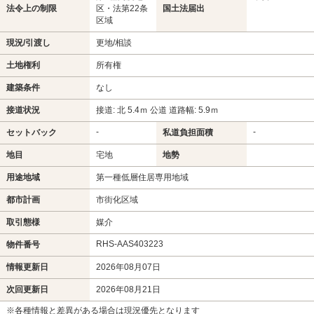
法令上の制限
区・法第22条
国土法届出
区域
現況/引渡し
更地/相談
土地権利
所有権
建築条件
なし
接道状況
接道: 北 5.4ｍ 公道 道路幅: 5.9ｍ
-
-
セットバック
私道負担面積
地目
宅地
地勢
用途地域
第一種低層住居専用地域
都市計画
市街化区域
取引態様
媒介
RHS-AAS403223
物件番号
情報更新日
2026年08月07日
次回更新日
2026年08月21日
※各種情報と差異がある場合は現況優先となります