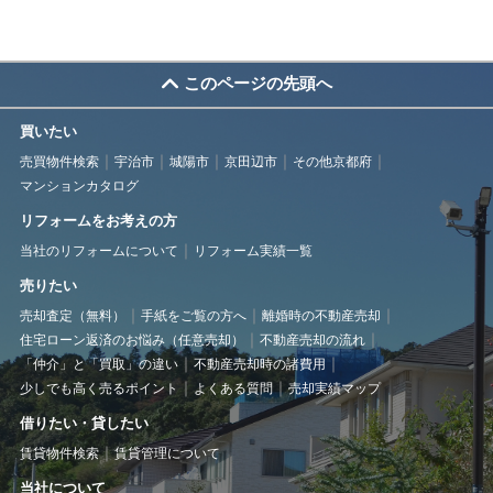
このページの先頭へ
買いたい
売買物件検索
宇治市
城陽市
京田辺市
その他京都府
マンションカタログ
リフォームをお考えの方
当社のリフォームについて
リフォーム実績一覧
売りたい
売却査定（無料）
手紙をご覧の方へ
離婚時の不動産売却
住宅ローン返済のお悩み（任意売却）
不動産売却の流れ
「仲介」と「買取」の違い
不動産売却時の諸費用
少しでも高く売るポイント
よくある質問
売却実績マップ
借りたい・貸したい
賃貸物件検索
賃貸管理について
当社について