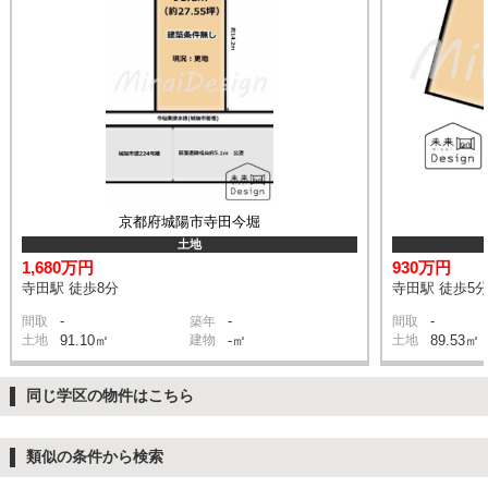
京都府城陽市寺田今堀
土地
1,680万円
930万円
寺田駅 徒歩8分
寺田駅 徒歩5
-
-
-
間取
築年
間取
土地
91.10㎡
建物
-㎡
土地
89.53㎡
同じ学区の物件はこちら
類似の条件から検索