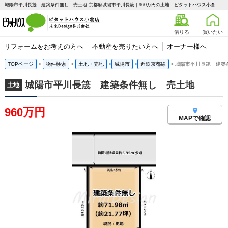
城陽市平川長筬 建築条件無し 売土地 京都府城陽市平川長筬｜960万円の土地｜ピタットハウス小倉店 未来Design株式会社
借りる
買いたい
リフォームをお考えの方へ
不動産を売りたい方へ
オーナー様へ
TOPページ
物件検索
土地・売地
城陽市
近鉄京都線
城陽市平川長筬 建築
城陽市平川長筬 建築条件無し 売土地
土地
960万円
MAPで確認