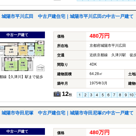
城陽市平川広田 中古戸建住宅｜城陽市平川広田の中古一戸建て
中古一戸建て
480万円
価格
京都府城陽市平川広田
所在地
近鉄京都線 久津川駅 徒歩
交通
4DK
間取り
64.28㎡
建物面積
土地
都線【久津川】駅まで徒歩
1975年3月
築年月
建物
12
枚
城陽市寺田尼塚 中古戸建住宅｜城陽市寺田尼塚の中古一戸建て
中古一戸建て
480万円
価格