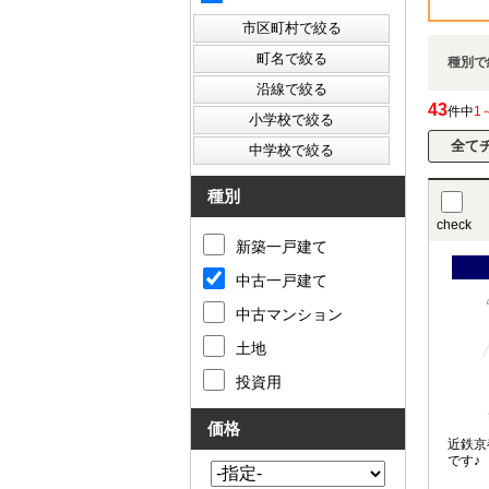
種別で
43
件中
1
種別
check
新築一戸建て
中古一戸建て
中古マンション
土地
投資用
価格
近鉄京
です♪