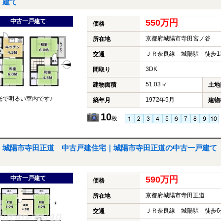
建て
中古一戸建て
550万円
価格
京都府城陽市寺田宮ノ谷
所在地
ＪＲ奈良線 城陽駅 徒歩1
交通
3DK
間取り
51.03㎡
建物面積
土地
光で明るい室内です♪
1972年5月
築年月
建物
10
枚
城陽市寺田正道 中古戸建住宅｜城陽市寺田正道の中古一戸建て
中古一戸建て
590万円
価格
京都府城陽市寺田正道
所在地
ＪＲ奈良線 城陽駅 徒歩6
交通