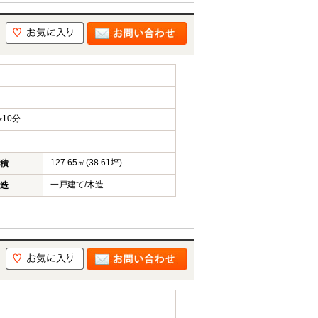
10分
127.65㎡(38.61坪)
積
一戸建て/木造
造