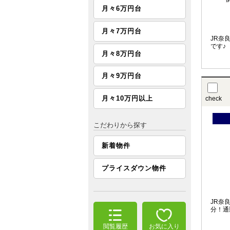
月々6万円台
月々7万円台
JR奈
です♪
月々8万円台
月々9万円台
月々10万円以上
check
こだわりから探す
新着物件
プライスダウン物件
JR奈
分！通
閲覧履歴
お気に入り