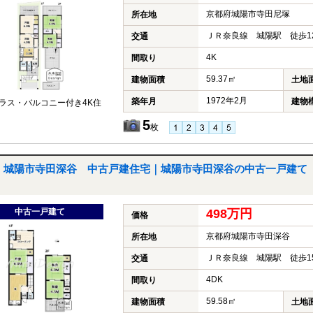
京都府城陽市寺田尼塚
所在地
ＪＲ奈良線 城陽駅 徒歩1
交通
4K
間取り
59.37㎡
建物面積
土地
1972年2月
築年月
建物
ラス・バルコニー付き4K住
5
枚
城陽市寺田深谷 中古戸建住宅｜城陽市寺田深谷の中古一戸建て
中古一戸建て
498万円
価格
京都府城陽市寺田深谷
所在地
ＪＲ奈良線 城陽駅 徒歩1
交通
4DK
間取り
59.58㎡
建物面積
土地