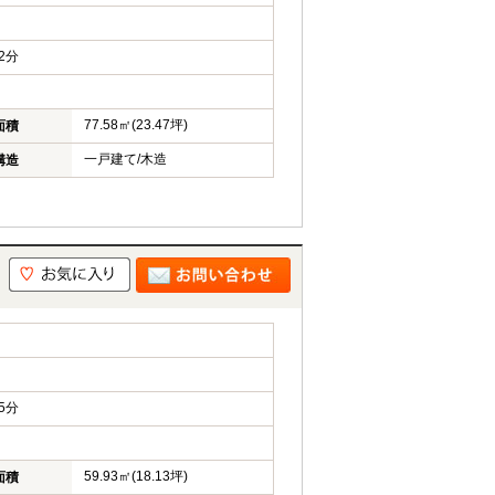
2分
77.58㎡(23.47坪)
面積
一戸建て/木造
構造
5分
59.93㎡(18.13坪)
面積