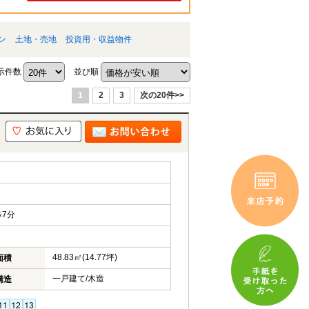
ン
土地・売地
投資用・収益物件
示件数
並び順
1
2
3
次の20件>>
7分
48.83㎡(14.77坪)
面積
一戸建て/木造
構造