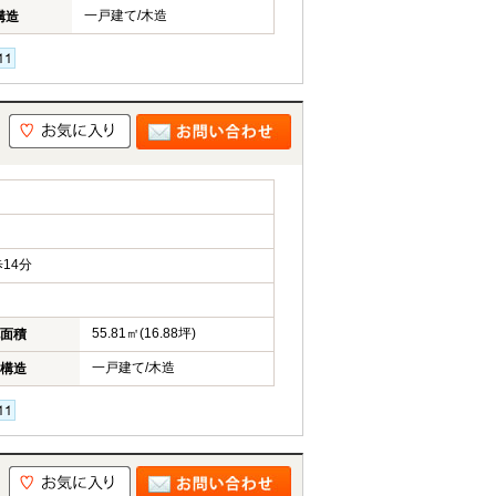
一戸建て/木造
構造
14分
55.81㎡(16.88坪)
面積
一戸建て/木造
構造