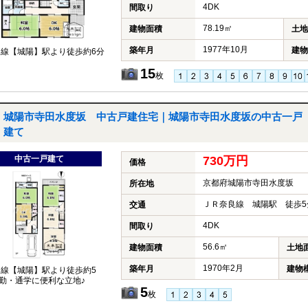
4DK
間取り
78.19㎡
建物面積
土地
1977年10月
築年月
建物
良線【城陽】駅より徒歩約6分
15
枚
城陽市寺田水度坂 中古戸建住宅｜城陽市寺田水度坂の中古一戸
建て
中古一戸建て
730万円
価格
京都府城陽市寺田水度坂
所在地
ＪＲ奈良線 城陽駅 徒歩5
交通
4DK
間取り
56.6㎡
建物面積
土地
1970年2月
築年月
建物
良線【城陽】駅より徒歩約5
勤・通学に便利な立地♪
5
枚