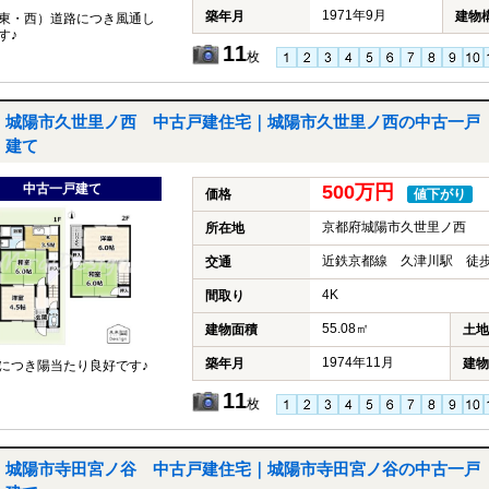
1971年9月
築年月
建物
東・西）道路につき風通し
す♪
11
枚
城陽市久世里ノ西 中古戸建住宅｜城陽市久世里ノ西の中古一戸
建て
中古一戸建て
500万円
価格
値下がり
京都府城陽市久世里ノ西
所在地
近鉄京都線 久津川駅 徒歩
交通
4K
間取り
55.08㎡
建物面積
土地
1974年11月
築年月
建物
につき陽当たり良好です♪
11
枚
城陽市寺田宮ノ谷 中古戸建住宅｜城陽市寺田宮ノ谷の中古一戸