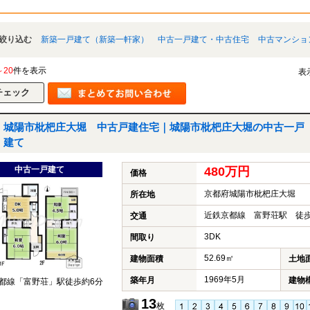
絞り込む
新築一戸建て（新築一軒家）
中古一戸建て・中古住宅
中古マンショ
～20
件を表示
表
城陽市枇杷庄大堀 中古戸建住宅｜城陽市枇杷庄大堀の中古一戸
建て
中古一戸建て
480万円
価格
京都府城陽市枇杷庄大堀
所在地
近鉄京都線 富野荘駅 徒歩
交通
3DK
間取り
52.69㎡
建物面積
土地
1969年5月
築年月
建物
都線「富野荘」駅徒歩約6分
13
枚