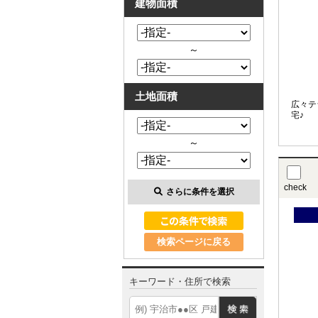
建物面積
～
土地面積
広々テ
宅♪
～
check
さらに条件を選択
検索ページに戻る
キーワード・住所で検索