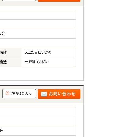
3分
51.25㎡(15.5坪)
面積
一戸建て/木造
構造
分