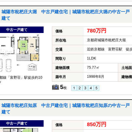
城陽市枇杷庄大堀 中古戸建住宅｜城陽市枇杷庄大堀の中古一戸
建て
中古一戸建て
780万円
価格
京都府城陽市枇杷庄大堀
所在地
近鉄京都線 富野荘駅 徒歩
交通
1LDK
間取り
75.77㎡
建物面積
土地面
1998年8月
築年月
建物構
都線「富野荘」駅徒歩約10
♪
5
枚
城陽市枇杷庄知原 中古戸建住宅｜城陽市枇杷庄知原の中古一戸
建て
中古一戸建て
850万円
価格