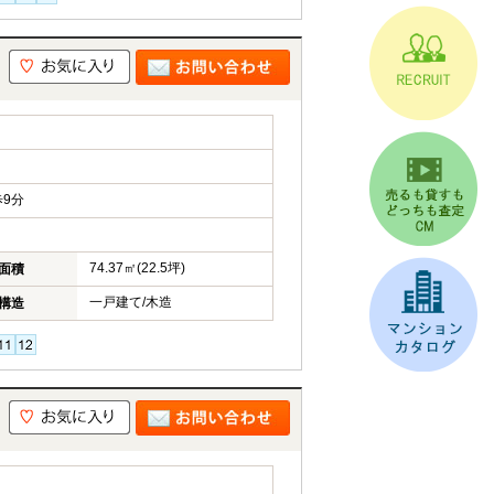
9分
74.37㎡(22.5坪)
面積
一戸建て/木造
構造