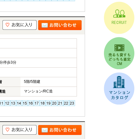
分停歩3分
5階/5階建
階
マンション/RC造
構造