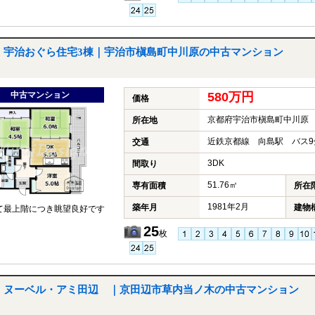
宇治おぐら住宅3棟｜宇治市槇島町中川原の中古マンション
中古マンション
580万円
価格
京都府宇治市槇島町中川原
所在地
近鉄京都線 向島駅 バス9
交通
3DK
間取り
51.76㎡
専有面積
所在
1981年2月
築年月
建物
て最上階につき眺望良好です
25
枚
ヌーベル・アミ田辺 ｜京田辺市草内当ノ木の中古マンション