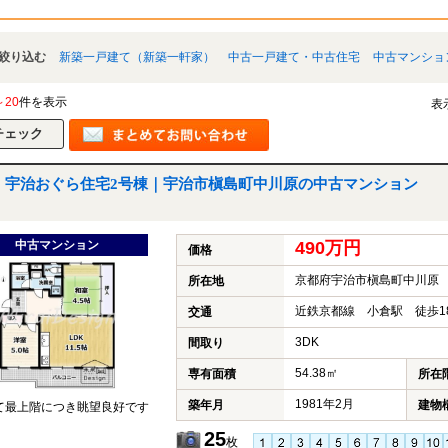
絞り込む
新築一戸建て（新築一軒家）
中古一戸建て・中古住宅
中古マンショ
～20
件を表示
表
宇治おぐら住宅2号棟｜宇治市槇島町中川原の中古マンション
中古マンション
490万円
価格
京都府宇治市槇島町中川原
所在地
近鉄京都線 小倉駅 徒歩1
交通
3DK
間取り
54.38㎡
専有面積
所在
1981年2月
築年月
建物
て最上階につき眺望良好です
25
枚