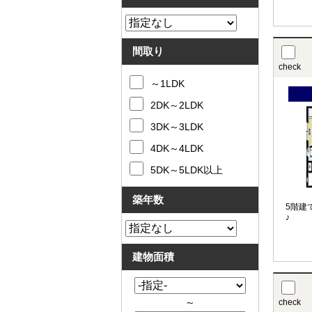
間取り
check
～1LDK
2DK～2LDK
3DK～3LDK
4DK～4LDK
5DK～5LDK以上
築年数
5階建
♪
建物面積
～
check