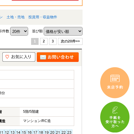
ン
土地・売地
投資用・収益物件
示件数
並び順
1
2
3
次の20件>>
8分
5階/5階建
階
マンション/RC造
構造