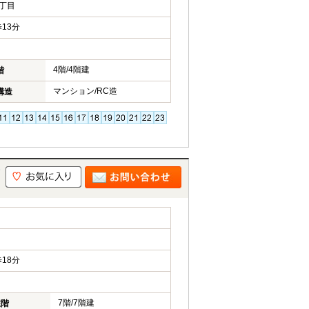
丁目
13分
4階/4階建
階
マンション/RC造
構造
18分
7階/7階建
在階