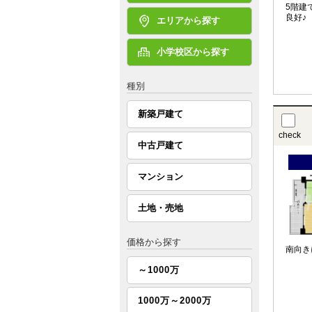
5階建
良好♪
エリアから探す
小学校区から探す
種別
新築戸建て
check
中古戸建て
マンション
土地・売地
価格から探す
南向き
～1000万
1000万～2000万