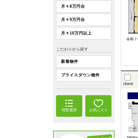
月々8万円台
月々9万円台
月々10万円以上
令和７
こだわりから探す
新着物件
プライスダウン物件
check
閲覧履歴
お気に入り