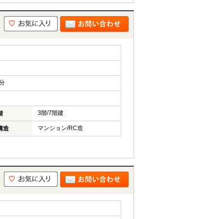
分
3階/7階建
階
マンション/RC造
構造