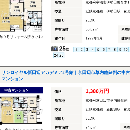
京都府宇治市伊勢田町名木1
所在地
近鉄京都線 伊勢田駅 徒歩
交通
2LDK
間取り
56.82㎡
専有面積
所在
年９月リフォーム済みです♪
1977年3月
築年月
建物
25
枚
サンロイヤル新田辺アカデミア2号館｜京田辺市草内鐘鉦割の中古
マンション
中古マンション
1,380万円
価格
京都府京田辺市草内鐘鉦割
所在地
近鉄京都線 新田辺駅 徒歩
交通
3LDK
間取り
74.6㎡
専有面積
所