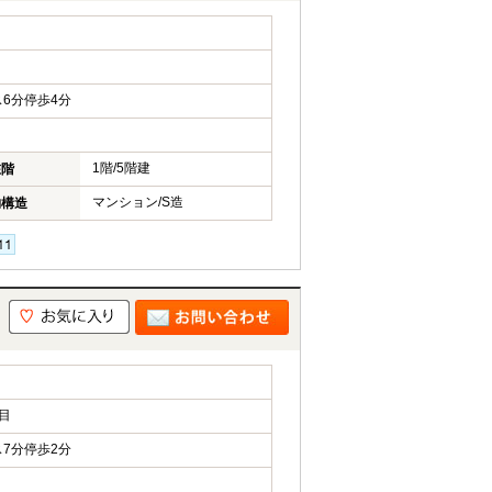
6分停歩4分
1階/5階建
在階
マンション/S造
物構造
目
7分停歩2分