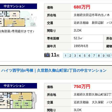
中古マンション
680万円
価格
京都府京田辺市草内当ノ木
所在地
近鉄京都線 新田辺駅 バス
交通
2LDK
間取り
分角部屋♪専用庭付きです♪
52.3㎡
専有面積
所
1995年6月
築年月
建
11
枚
ハイツ西宇治4号棟｜久世郡久御山町栄2丁目の中古マンション
中古マンション
750万円
価格
京都府久世郡久御山町栄2丁
所在地
近鉄京都線 大久保駅 バス
交通
3LDK
間取り