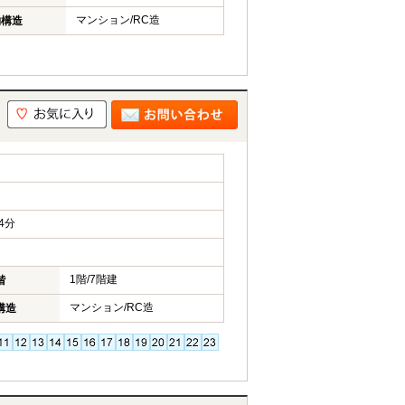
マンション/RC造
物構造
4分
1階/7階建
階
マンション/RC造
構造