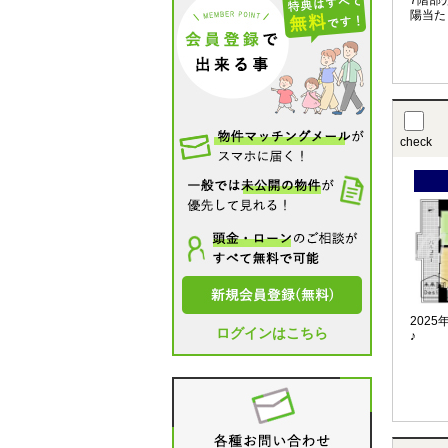
7階部
陽当た
check
202
ログインはこちら
♪