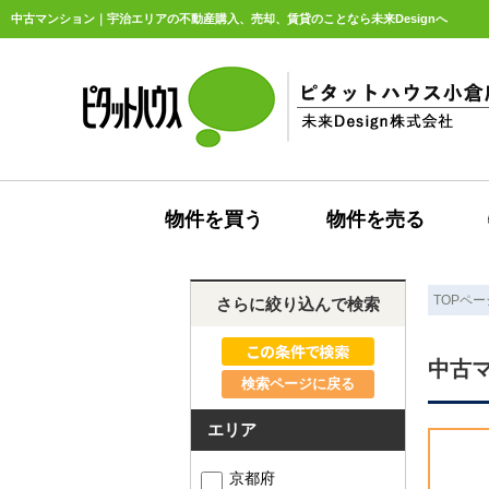
中古マンション｜宇治エリアの不動産購入、売却、賃貸のことなら未来Designへ
物件を買う
物件を売る
TOPペー
さらに絞り込んで検索
中古
検索ページに戻る
エリア
京都府