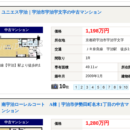
ユニエス宇治｜宇治市宇治宇文字の中古マンション
中古マンション
1,198万円
価格
京都府宇治市宇治宇文字
所在地
ＪＲ奈良線 宇治駅 徒歩1
交通
1R
間取り
良線【宇治】駅より徒歩約1
49.11㎡
専有面積
所在
2009年1月
築年月
建物
10
枚
南宇治ローレルコート A棟｜宇治市伊勢田町名木1丁目の中古マ
ンション
中古マンション
1,280万円
価格