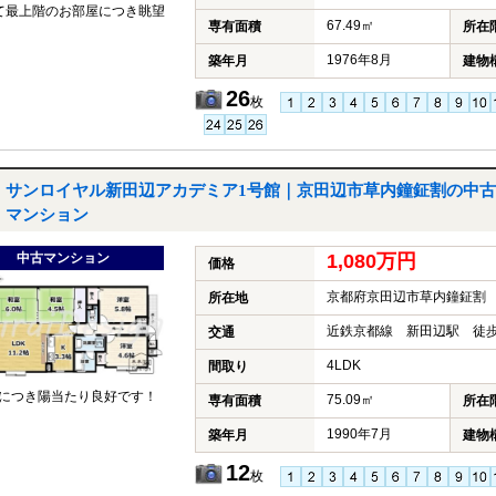
て最上階のお部屋につき眺望
67.49㎡
専有面積
所在
1976年8月
築年月
建物
26
枚
サンロイヤル新田辺アカデミア1号館｜京田辺市草内鐘鉦割の中古
マンション
中古マンション
1,080万円
価格
京都府京田辺市草内鐘鉦割
所在地
近鉄京都線 新田辺駅 徒歩
交通
4LDK
間取り
につき陽当たり良好です！
75.09㎡
専有面積
所在
1990年7月
築年月
建物
12
枚