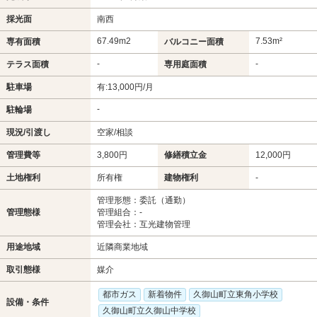
採光面
南西
67.49m
2
7.53m²
専有面積
バルコニー面積
-
-
テラス面積
専用庭面積
駐車場
有:13,000円/月
-
駐輪場
現況/引渡し
空家/相談
管理費等
3,800円
修繕積立金
12,000円
土地権利
所有権
建物権利
-
管理形態：委託（通勤）
管理態様
管理組合：-
管理会社：互光建物管理
用途地域
近隣商業地域
取引態様
媒介
都市ガス
新着物件
久御山町立東角小学校
設備・条件
久御山町立久御山中学校