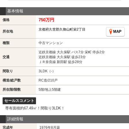
基本情報
750万円
価格
京都府久世郡久御山町栄2丁目
所在地
MAP
種類
中古マンション
近鉄京都線 大久保駅 バス7分 栄町 停歩2分
交通
近鉄京都線 大久保駅 徒歩23分
ＪＲ奈良線 新田駅 徒歩28分
間取り
3LDK（-）
構造/総戸数
RC造/210戸
所在階/階数
5階/地上5階建
セールスコメント
専有面積約67.49㎡！間取り3LDK！
詳細情報
完成年
1976年8月築