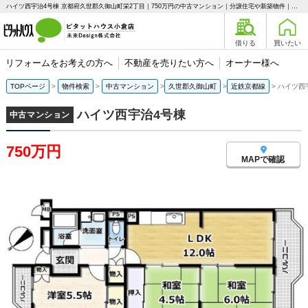
ハイツ西宇治4号棟 京都府久世郡久御山町栄2丁目｜750万円の中古マンション｜分譲住宅や新築物件｜ピタットハウス小倉店 未来Design株式会社
借りる
買いたい
リフォームをお考えの方へ
不動産を売りたい方へ
オーナー様へ
TOPページ
物件検索
中古マンション
久世郡久御山町
近鉄京都線
ハイツ西
ハイツ西宇治4号棟
中古マンション
750万円
MAPで確認