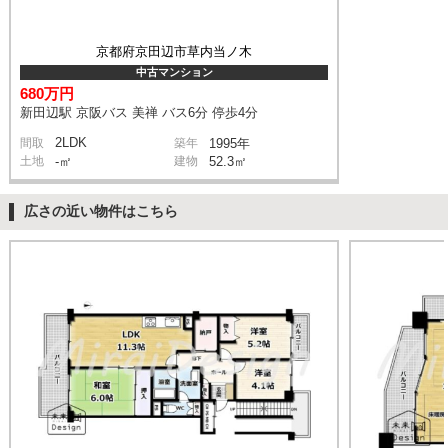
京都府京田辺市草内当ノ木
中古マンション
680万円
新田辺駅 京阪バス 美禅 バス6分 停歩4分
2LDK
間取
築年
1995年
土地
-㎡
建物
52.3㎡
広さの近い物件はこちら