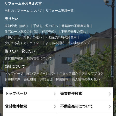
リフォームをお考えの方
当社のリフォームについて
リフォーム実績一覧
売りたい
売却査定（無料）
手紙をご覧の方へ
離婚時の不動産売却
住宅ローン返済のお悩み（任意売却）
不動産売却の流れ
「仲介」と「買取」の違い
不動産売却時の諸費用
少しでも高く売るポイント
よくある質問
売却実績マップ
借りたい・貸したい
賃貸物件検索
賃貸管理について
当社について
トップページ
インフォメーション
スタッフ紹介
スタッフブログ
お客様の声
会社概要
お問合せ
採用情報
個人情報の取り扱い
トップページ
売買物件検索
賃貸物件検索
不動産売却について