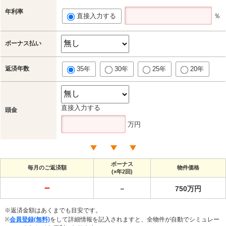
年利率
直接入力する
％
ボーナス払い
返済年数
35年
30年
25年
20年
直接入力する
頭金
万円
ボーナス
毎月のご返済額
物件価格
(×年2回)
－
－
750万円
※返済金額はあくまでも目安です。
※
会員登録(無料)
をして詳細情報を記入されますと、全物件が自動でシミュレー