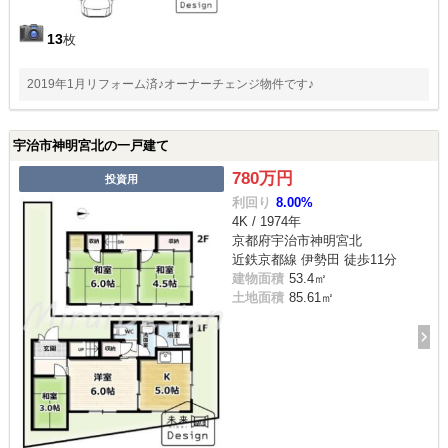
13
枚
2019年1月リフォーム済♪オーナーチェンジ物件です♪
宇治市神明宮北の一戸建て
780万円
投資用
利回り
8.00%
4K / 1974年
京都府宇治市神明宮北
近鉄京都線 伊勢田 徒歩11分
建物面積
53.4㎡
土地面積
85.61㎡