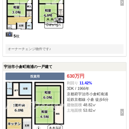
5
枚
オーナーチェンジ物件です♪
宇治市小倉町南浦の一戸建て
630万円
投資用
利回り
11.42%
3DK / 1966年
京都府宇治市小倉町南浦
近鉄京都線 小倉 徒歩6分
建物面積
48.82㎡
土地面積
53.82㎡