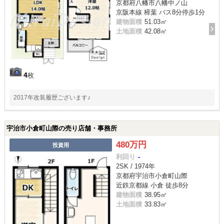
京都府八幡市八幡中ノ山
京阪本線 樟葉 バス8分停歩1分
建物面積
51.03㎡
土地面積
42.08㎡
4
枚
2017年改装履歴ございます♪
宇治市小倉町山際の売り店舗・事務所
480万円
投資用
利回り
-
2SK / 1974年
京都府宇治市小倉町山際
近鉄京都線 小倉 徒歩8分
建物面積
38.95㎡
土地面積
33.83㎡