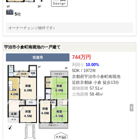
5
枚
オーナーチェンジ物件です♪
宇治市小倉町南堀池の一戸建て
744万円
投資用
利回り
10.00%
5DK / 1972年
京都府宇治市小倉町南堀池
近鉄京都線 小倉 徒歩13分
建物面積
57.51㎡
土地面積
58.48㎡