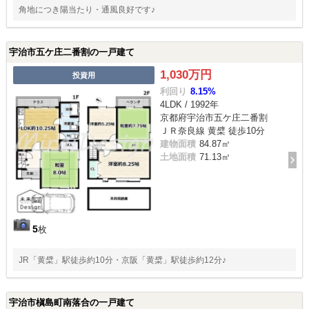
角地につき陽当たり・通風良好です♪
宇治市五ケ庄二番割の一戸建て
1,030万円
投資用
利回り
8.15%
4LDK / 1992年
京都府宇治市五ケ庄二番割
ＪＲ奈良線 黄檗 徒歩10分
建物面積
84.87㎡
土地面積
71.13㎡
5
枚
JR「黄檗」駅徒歩約10分・京阪「黄檗」駅徒歩約12分♪
宇治市槇島町南落合の一戸建て