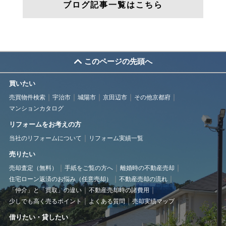
ブログ記事一覧はこちら
このページの先頭へ
買いたい
売買物件検索
宇治市
城陽市
京田辺市
その他京都府
マンションカタログ
リフォームをお考えの方
当社のリフォームについて
リフォーム実績一覧
売りたい
売却査定（無料）
手紙をご覧の方へ
離婚時の不動産売却
住宅ローン返済のお悩み（任意売却）
不動産売却の流れ
「仲介」と「買取」の違い
不動産売却時の諸費用
少しでも高く売るポイント
よくある質問
売却実績マップ
借りたい・貸したい