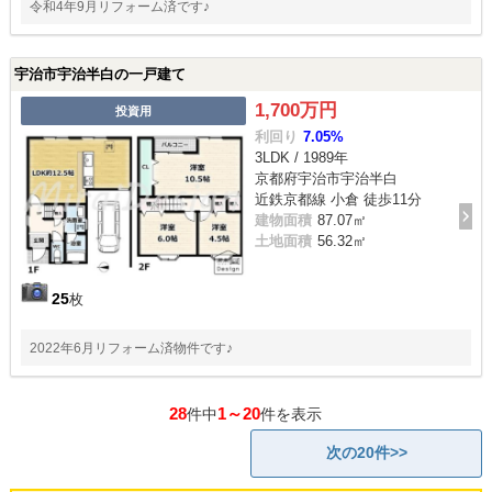
令和4年9月リフォーム済です♪
宇治市宇治半白の一戸建て
1,700万円
投資用
利回り
7.05%
3LDK / 1989年
京都府宇治市宇治半白
近鉄京都線 小倉 徒歩11分
建物面積
87.07㎡
土地面積
56.32㎡
25
枚
2022年6月リフォーム済物件です♪
28
1～20
件中
件を表示
次の20件>>