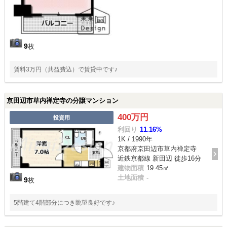
9
枚
賃料3万円（共益費込）で賃貸中です♪
京田辺市草内禅定寺の分譲マンション
400万円
投資用
利回り
11.16%
1K / 1990年
京都府京田辺市草内禅定寺
近鉄京都線 新田辺 徒歩16分
建物面積
19.45㎡
土地面積
-
9
枚
5階建て4階部分につき眺望良好です♪