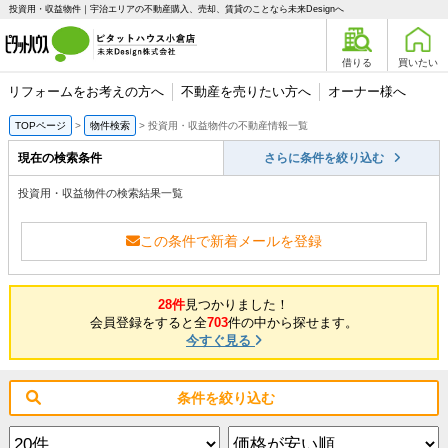
投資用・収益物件｜宇治エリアの不動産購入、売却、賃貸のことなら未来Designへ
借りる
買いたい
リフォームをお考えの方へ
不動産を売りたい方へ
オーナー様へ
TOPページ
物件検索
投資用・収益物件の不動産情報一覧
現在の検索条件
さらに条件を絞り込む
投資用・収益物件の検索結果一覧
この条件で新着メールを登録
28件
見つかりました！
会員登録をすると全
703
件の中から探せます。
今すぐ見る
条件を絞り込む