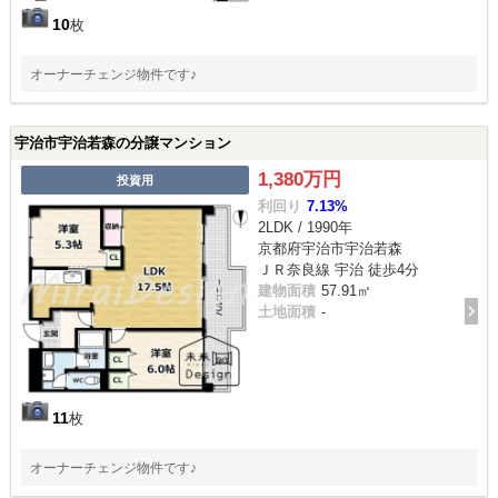
10
枚
オーナーチェンジ物件です♪
宇治市宇治若森の分譲マンション
1,380万円
投資用
利回り
7.13%
2LDK / 1990年
京都府宇治市宇治若森
ＪＲ奈良線 宇治 徒歩4分
建物面積
57.91㎡
土地面積
-
11
枚
オーナーチェンジ物件です♪