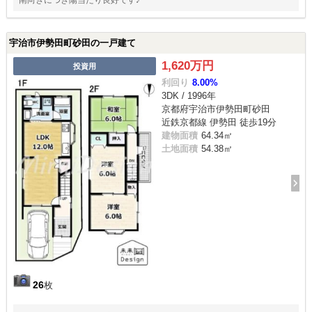
宇治市伊勢田町砂田の一戸建て
1,620万円
投資用
利回り
8.00%
3DK / 1996年
京都府宇治市伊勢田町砂田
近鉄京都線 伊勢田 徒歩19分
建物面積
64.34㎡
土地面積
54.38㎡
26
枚