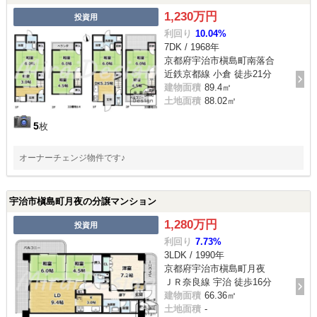
1,230万円
投資用
利回り
10.04%
7DK / 1968年
京都府宇治市槇島町南落合
近鉄京都線 小倉 徒歩21分
建物面積
89.4㎡
土地面積
88.02㎡
5
枚
オーナーチェンジ物件です♪
宇治市槇島町月夜の分譲マンション
1,280万円
投資用
利回り
7.73%
3LDK / 1990年
京都府宇治市槇島町月夜
ＪＲ奈良線 宇治 徒歩16分
建物面積
66.36㎡
土地面積
-