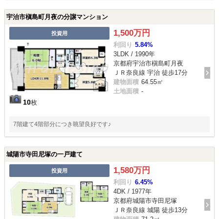
宇治市槇島町月夜の分譲マンション
1,500万円
投資用
利回り
5.84%
3LDK / 1990年
京都府宇治市槇島町月夜
ＪＲ奈良線 宇治 徒歩17分
建物面積
64.55㎡
土地面積
-
10
枚
7階建て4階部分につき眺望良好です♪
城陽市寺田尼塚の一戸建て
1,580万円
投資用
利回り
6.45%
4DK / 1977年
京都府城陽市寺田尼塚
ＪＲ奈良線 城陽 徒歩13分