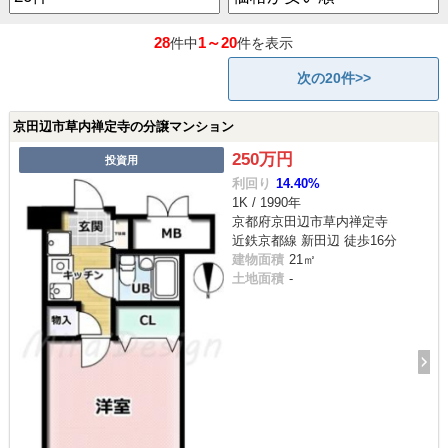
28
1～20
件中
件を表示
次の20件>>
京田辺市草内禅定寺の分譲マンション
250万円
投資用
利回り
14.40%
1K / 1990年
京都府京田辺市草内禅定寺
近鉄京都線 新田辺 徒歩16分
建物面積
21㎡
土地面積
-