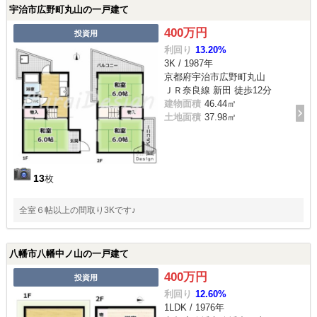
宇治市広野町丸山の一戸建て
400万円
投資用
利回り
13.20%
3K / 1987年
京都府宇治市広野町丸山
ＪＲ奈良線 新田 徒歩12分
建物面積
46.44㎡
土地面積
37.98㎡
13
枚
全室６帖以上の間取り3Kです♪
八幡市八幡中ノ山の一戸建て
400万円
投資用
利回り
12.60%
1LDK / 1976年