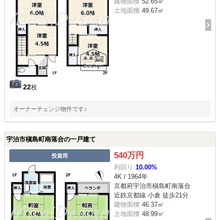
建物面積
52.65㎡
土地面積
49.67㎡
22
枚
オーナーチェンジ物件です♪
宇治市槇島町南落合の一戸建て
540万円
投資用
利回り
10.00%
4K / 1964年
京都府宇治市槇島町南落合
近鉄京都線 小倉 徒歩21分
建物面積
46.37㎡
土地面積
48.99㎡