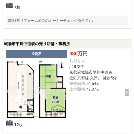
7
枚
2023年リフォーム済みのオーナーチェンジ物件です♪
城陽市平川中道表の売り店舗・事務所
980万円
投資用
利回り
-
/ 1972年
京都府城陽市平川中道表
近鉄京都線 久津川 徒歩8分
建物面積
54.54㎡
土地面積
47.07㎡
12
枚