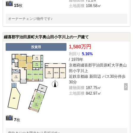
建物面積
71.2㎡
15
枚
土地面積
108.58㎡
オーナーチェンジ物件です♪
綴喜郡宇治田原町大字奥山田小字川上の一戸建て
1,580万円
投資用
利回り
5.16%
/ 1978年
京都府綴喜郡宇治田原町大字奥山
田小字川上
近鉄京都線 新田辺 バス30分停歩
30分
建物面積
187.75㎡
土地面積
842.97㎡
7
枚
南向きにつき陽当たり良好です♪