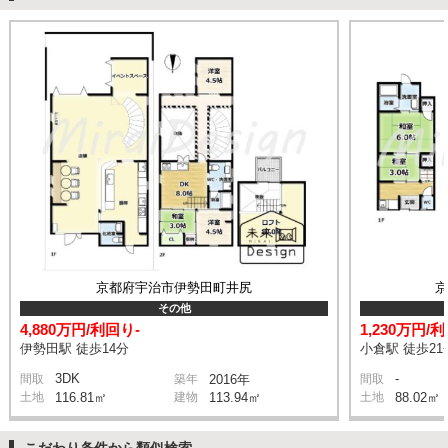
京都府宇治市伊勢田町井尻
その他
4,880万円/利回り-
1,230万円/利
伊勢田駅 徒歩14分
小倉駅 徒歩21
3DK
-
間取
築年
2016年
間取
土地
116.81㎡
建物
113.94㎡
土地
88.02㎡
こだわり条件から類似検索