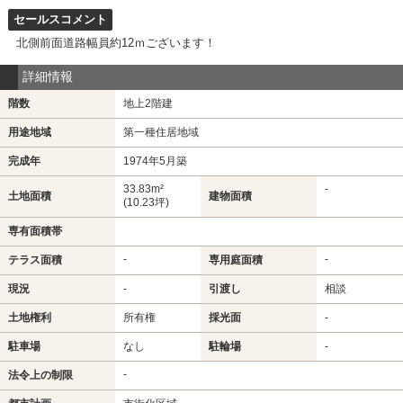
セールスコメント
北側前面道路幅員約12ｍございます！
詳細情報
階数
地上2階建
用途地域
第一種住居地域
完成年
1974年5月築
33.83m²
-
土地面積
建物面積
(10.23坪)
専有面積帯
-
-
テラス面積
専用庭面積
現況
-
引渡し
相談
土地権利
所有権
採光面
-
駐車場
なし
駐輪場
-
-
法令上の制限