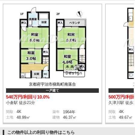
京都府宇治市槇島町南落合
一戸建て
540万円/利回り10.0%
500万円/利回
小倉駅 徒歩21分
久津川駅 徒歩1
4K
4K
間取
築年
1964年
間取
土地
48.99㎡
建物
46.37㎡
土地
49.67㎡
この物件以上の利回り物件はこちら