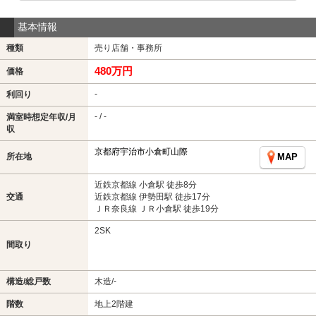
基本情報
種類
売り店舗・事務所
480万円
価格
-
利回り
- / -
満室時想定年収/月
収
京都府宇治市小倉町山際
所在地
MAP
近鉄京都線 小倉駅 徒歩8分
交通
近鉄京都線 伊勢田駅 徒歩17分
ＪＲ奈良線 ＪＲ小倉駅 徒歩19分
2SK
間取り
構造/総戸数
木造/-
階数
地上2階建