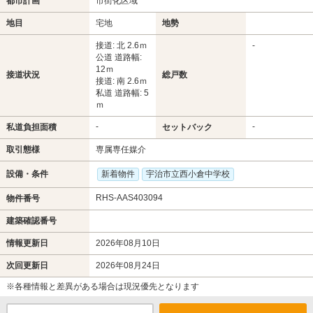
都市計画
市街化区域
地目
宅地
地勢
接道: 北 2.6ｍ
-
公道 道路幅:
12ｍ
接道状況
総戸数
接道: 南 2.6ｍ
私道 道路幅: 5
ｍ
-
-
私道負担面積
セットバック
取引態様
専属専任媒介
設備・条件
新着物件
宇治市立西小倉中学校
RHS-AAS403094
物件番号
建築確認番号
情報更新日
2026年08月10日
次回更新日
2026年08月24日
※各種情報と差異がある場合は現況優先となります