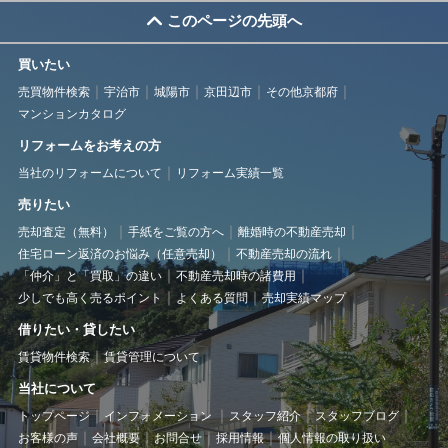
このページの先頭へ
買いたい
売買物件検索
宇治市
城陽市
京田辺市
その他京都府
マンションカタログ
リフォームをお考えの方
当社のリフォームについて
リフォーム実績一覧
売りたい
売却査定（無料）
手紙をご覧の方へ
離婚時の不動産売却
住宅ローン返済のお悩み（任意売却）
不動産売却の流れ
「仲介」と「買取」の違い
不動産売却時の諸費用
少しでも高く売るポイント
よくある質問
売却実績マップ
借りたい・貸したい
賃貸物件検索
賃貸管理について
当社について
トップページ
インフォメーション
スタッフ紹介
スタッフブログ
お客様の声
会社概要
お問合せ
採用情報
個人情報の取り扱い