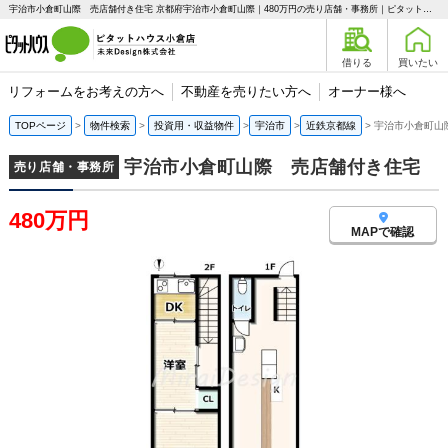
宇治市小倉町山際 売店舗付き住宅 京都府宇治市小倉町山際｜480万円の売り店舗・事務所｜ピタットハウス小倉店 未来Design株式会社
借りる
買いたい
リフォームをお考えの方へ
不動産を売りたい方へ
オーナー様へ
TOPページ
物件検索
投資用・収益物件
宇治市
近鉄京都線
宇治市小倉町山
宇治市小倉町山際 売店舗付き住宅
売り店舗・事務所
480万円
MAPで確認