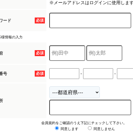
※メールアドレスはログインに使用しま
ワード
必須
客様情報の入力
前
必須
-
-
番号
必須
所
会員規約をご確認のうえ下記にチェックして下さい。
同意します
同意しません