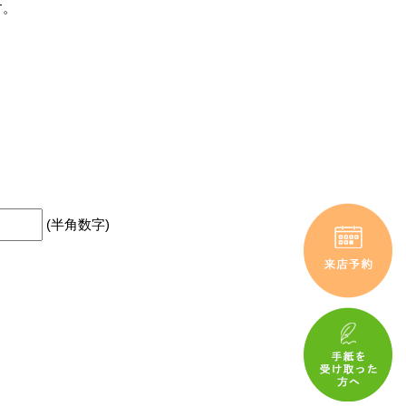
す。
(半角数字)