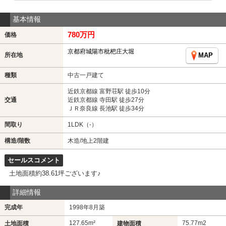
基本情報
780万円
価格
京都府城陽市枇杷庄大堀
所在地
MAP
種類
中古一戸建て
近鉄京都線 富野荘駅 徒歩10分
交通
近鉄京都線 寺田駅 徒歩27分
ＪＲ奈良線 長池駅 徒歩34分
間取り
1LDK（-）
構造/階数
木造/地上2階建
セールスコメント
土地面積約38.61坪ございます♪
詳細情報
完成年
1998年8月築
127.65m²
75.77m
2
土地面積
建物面積