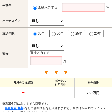
年利率
直接入力する
％
ボーナス払い
返済年数
35年
30年
25年
20年
直接入力する
頭金
万円
ボーナス
毎月のご返済額
物件価格
(×年2回)
－
－
780万円
※返済金額はあくまでも目安です。
※
会員登録(無料)
をして詳細情報を記入されますと、全物件が自動でシミュレー