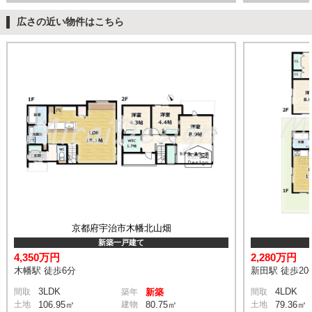
広さの近い物件はこちら
京都府宇治市木幡北山畑
新築一戸建て
4,350万円
2,280万円
木幡駅 徒歩6分
新田駅 徒歩20
3LDK
4LDK
間取
築年
新築
間取
土地
106.95㎡
建物
80.75㎡
土地
79.36㎡