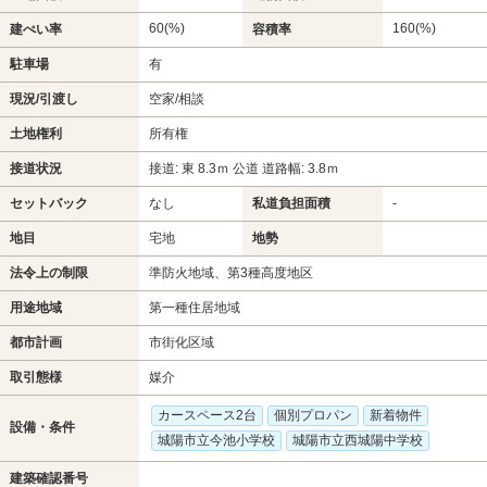
60(%)
160(%)
建ぺい率
容積率
駐車場
有
現況/引渡し
空家/相談
土地権利
所有権
接道状況
接道: 東 8.3ｍ 公道 道路幅: 3.8ｍ
セットバック
なし
私道負担面積
-
地目
宅地
地勢
法令上の制限
準防火地域、第3種高度地区
用途地域
第一種住居地域
都市計画
市街化区域
取引態様
媒介
カースペース2台
個別プロパン
新着物件
設備・条件
城陽市立今池小学校
城陽市立西城陽中学校
建築確認番号