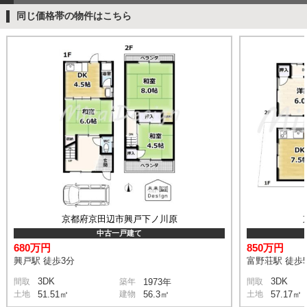
同じ価格帯の物件はこちら
京都府京田辺市興戸下ノ川原
中古一戸建て
680万円
850万円
興戸駅 徒歩3分
富野荘駅 徒歩
3DK
3DK
間取
築年
1973年
間取
土地
51.51㎡
建物
56.3㎡
土地
57.17㎡