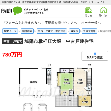
城陽市枇杷庄大堀 中古戸建住宅 京都府城陽市枇杷庄大堀｜780万円の中古一戸建て｜ピタットハウス小倉店 未来Design株式会社
借りる
買いたい
リフォームをお考えの方へ
不動産を売りたい方へ
オーナー様へ
TOPページ
物件検索
中古一戸建て・中古住宅
城陽市
近鉄京都線
城陽市枇
城陽市枇杷庄大堀 中古戸建住宅
中古一戸建て
780万円
MAPで確認