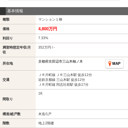
基本情報
種類
マンション１棟
4,800万円
価格
7.33%
利回り
満室時想定年収/月
352万円 / -
収
京都府京田辺市三山木柚ノ木
所在地
MAP
ＪＲ片町線 ＪＲ三山木駅 徒歩12分
交通
近鉄京都線 三山木駅 徒歩12分
ＪＲ片町線 同志社前駅 徒歩17分
1K
間取り
構造/総戸数
木造/1戸
階数
地上2階建