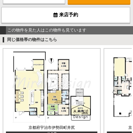
来店予約
この物件を見た人はこの物件も見ています
同じ価格帯の物件はこちら
京都府宇治市伊勢田町井尻
京