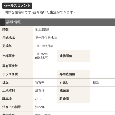
セールスコメント
閑静な住宅街です♪落ち着いた生活ができます♪
詳細情報
階数
地上2階建
用途地域
第一種住居地域
完成年
1992年6月築
199.62m²
-
土地面積
建物面積
(60.38坪)
専有面積帯
-
-
テラス面積
専用庭面積
現況
賃貸中
引渡し
相談
土地権利
所有権
採光面
-
駐車場
なし
駐輪場
-
法令上の制限
法22条