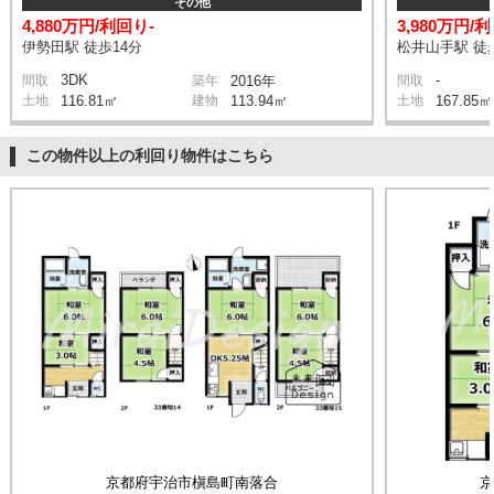
その他
4,880万円/利回り-
3,980万円/
伊勢田駅 徒歩14分
松井山手駅 徒
3DK
-
間取
築年
2016年
間取
土地
116.81㎡
建物
113.94㎡
土地
167.85㎡
この物件以上の利回り物件はこちら
京都府宇治市槇島町南落合