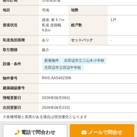
都市計画
市街化区域
地目
宅地
地勢
接道: 東 4.7ｍ
1戸
接道状況
私道 道路幅:
総戸数
4.8ｍ
私道負担面積
あり
セットバック
-
取引態様
媒介
新着物件
京田辺市立三山木小学校
設備・条件
京田辺市立田辺中学校
RHS-AAS402306
物件番号
建築確認番号
情報更新日
2026年08月09日
次回更新日
2026年08月23日
※各種情報と差異がある場合は現況優先となります
電話で問合わせ
メールで問合せ