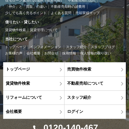
住宅ローン返済のお悩み（任意売却）
不動産売却の流れ
「仲介」と「買取」の違い
不動産売却時の諸費用
少しでも高く売るポイント
よくある質問
売却実績マップ
借りたい・貸したい
賃貸物件検索
賃貸管理について
当社について
トップページ
インフォメーション
スタッフ紹介
スタッフブログ
お客様の声
会社概要
お問合せ
採用情報
個人情報の取り扱い
トップページ
売買物件検索
賃貸物件検索
不動産売却について
リフォームについて
スタッフ紹介
会社概要
ログイン
0120-140-467