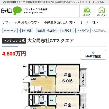
大宝同志社CTスクエア 京都府京田辺市三山木柚ノ木｜4,800万円のマンション１棟｜ピタットハウス小倉店 未来Design株式会社
借りる
買いたい
リフォームをお考えの方へ
不動産を売りたい方へ
オーナー様へ
TOPページ
物件検索
投資用・収益物件
京田辺市
ＪＲ片町線
大宝同志社C
大宝同志社CTスクエア
マンション１棟
4,800万円
MAPで確認