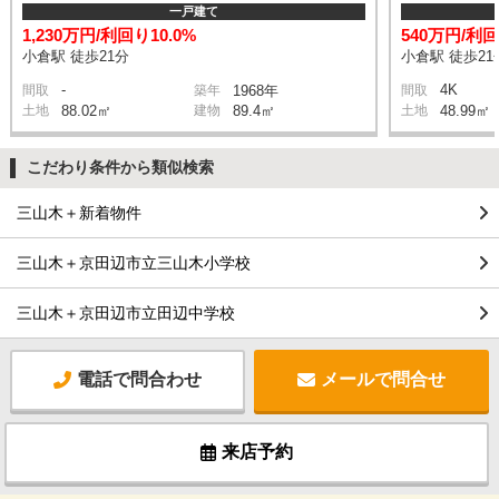
一戸建て
1,230万円/利回り10.0%
540万円/利回
小倉駅 徒歩21分
小倉駅 徒歩21
-
4K
間取
築年
1968年
間取
土地
88.02㎡
建物
89.4㎡
土地
48.99㎡
こだわり条件から類似検索
三山木＋新着物件
三山木＋京田辺市立三山木小学校
三山木＋京田辺市立田辺中学校
電話で問合わせ
メールで問合せ
来店予約