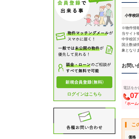
小学校
※物件情
当サイト
中学校区
国土数値
象となり
お問い
電話をか
07
ログインはこちら
「ホーム
こ
価格