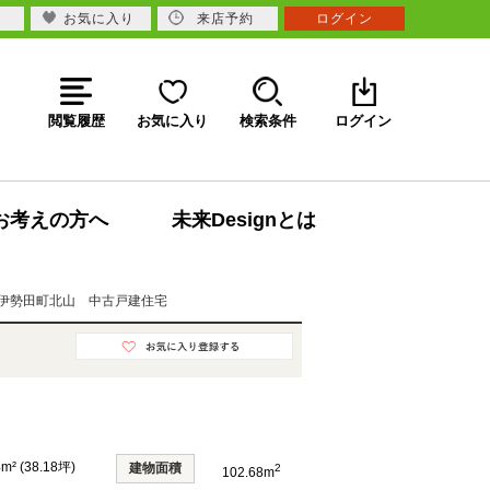
お気に入り
来店予約
ログイン
閲覧履歴
お気に入り
検索条件
ログイン
お考えの方へ
未来Designとは
伊勢田町北山 中古戸建住宅
4m² (38.18坪)
建物面積
2
102.68m