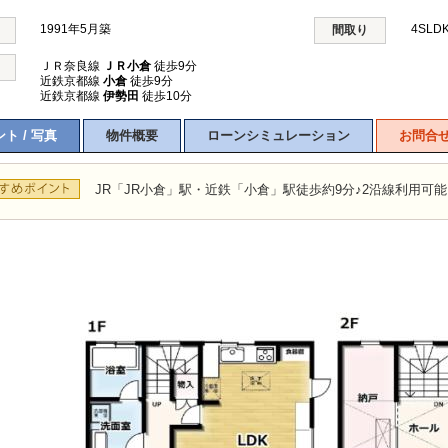
1991年5月築
4SLD
間取り
ＪＲ奈良線
ＪＲ小倉
徒歩9分
近鉄京都線
小倉
徒歩9分
近鉄京都線
伊勢田
徒歩10分
ト / 写真
物件概要
ローンシミュレーション
お問合
JR「JR小倉」駅・近鉄「小倉」駅徒歩約9分♪2沿線利用可能