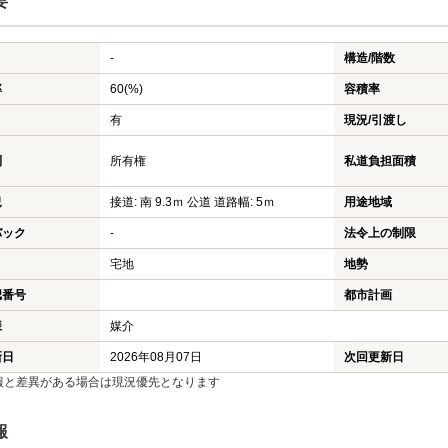
要
-
構造/階数
率
60(%)
容積率
有
現況/引渡し
利
所有権
私道負担面積
況
接道: 南 9.3ｍ 公道 道路幅: 5ｍ
用途地域
バック
-
法令上の制限
宅地
地勢
認番号
都市計画
様
媒介
新日
2026年08月07日
次回更新日
報と差異がある場合は現況優先となります
報