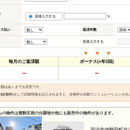
率
直接入力する
％
ナス払い
返済年数
直接入力する
毎月のご返済額
ボーナス(×年2回)
－
－
金額はあくまでも目安です。
録(無料)
をして詳細情報を記入されますと、全物件が自動でシミュレーションされ
らの物件は複数区画の分譲地や他にも販売中の物件があります。
宇治市伊勢田町北