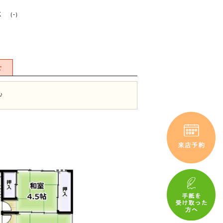
K （-）
せ
♪