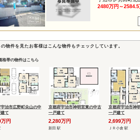
2480万円～2584.
らの物件を見たお客様はこんな物件もチェックしています。
価格帯の物件はこちら
府宇治市広野町尖山の中
京都府宇治市神明宮東の中古
京都府宇治市神
戸建て
一戸建て
一戸建て
80万円
2,280万円
2,699万円
駅
新田 駅
ＪＲ小倉 駅