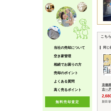
こち
当社の売却について
同じ
空き家管理
相続でお困りの方
売却のポイント
よくある質問
京都
古一
高く売るポイント
2,6
無料売却査定
新田 