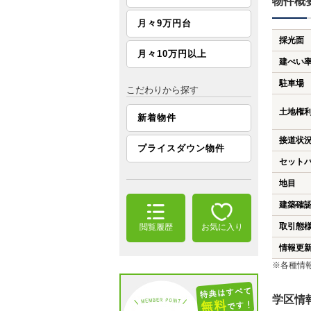
物件概
月々9万円台
採光面
月々10万円以上
建ぺい
駐車場
こだわりから探す
土地権
新着物件
接道状
プライスダウン物件
セット
地目
建築確
取引態
閲覧履歴
お気に入り
情報更
※各種情
学区情