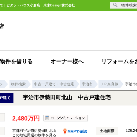
物件検索
て｜ピタットハウス小倉店 未来Design株式会社
物件を借りる
オーナー様へ
リフォームを
ジ
物件検索
中古一戸建て・中古住宅
宇治市
ＪＲ奈良線
宇治市
宇治市伊勢田町北山 中古戸建住宅
戸建て
2,480万円
京都府宇治市伊勢田町北山
126.2
土地面積
MAPで確認
この地域周辺の物件を見る