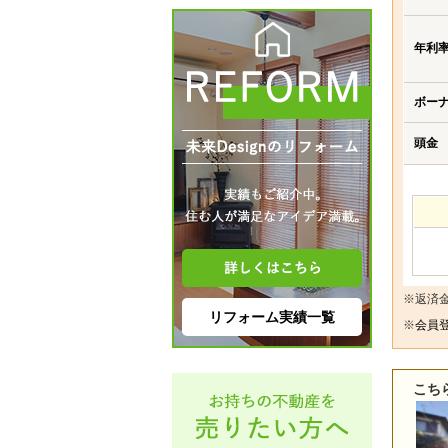
年利
ボー
頭金
※返済
リフォーム実績一覧
※
会員登
こち