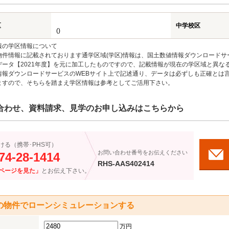
区
中学校区
()
報の学区情報について
物件情報に記載されております通学区域(学区)情報は、国土数値情報ダウンロードサ
データ【2021年度】を元に加工したものですので、記載情報が現在の学区域と異な
情報ダウンロードサービスのWEBサイト上で記述通り、データは必ずしも正確とは言
ますので、そちらを踏まえ学区情報は参考としてご活用下さい。
合わせ、資料請求、見学のお申し込みはこちらから
ける（携帯･PHS可）
お問い合わせ番号をお伝えください
74-28-1414
RHS-AAS402414
ページを見た」
とお伝え下さい。
の物件でローンシミュレーションする
万円