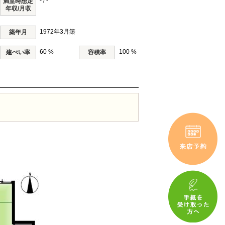
- / -
満室時想定
年収/月収
1972年3月築
築年月
60 %
100 %
建ぺい率
容積率