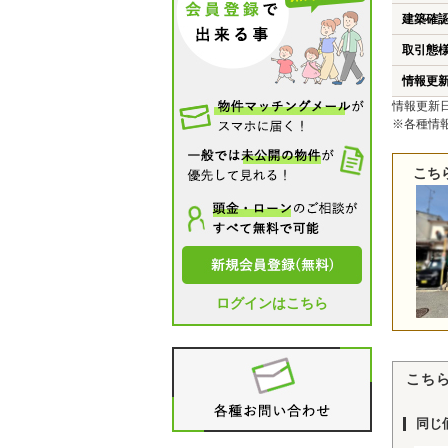
建築確
取引態
情報更
情報更新日
※各種情
こち
ログインはこちら
こち
同じ