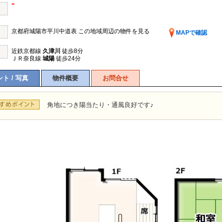
-
京都府城陽市平川中道表
この地域周辺の物件を見る
MAPで確認
近鉄京都線
久津川
徒歩8分
ＪＲ奈良線
城陽
徒歩24分
ト / 写真
物件概要
お問合せ
角地につき陽当たり・通風良好です♪