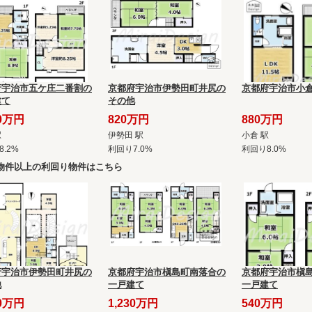
府宇治市五ケ庄二番割の
京都府宇治市伊勢田町井尻の
京都府宇治市小
建て
その他
30万円
820万円
880万円
駅
伊勢田 駅
小倉 駅
.2%
利回り7.0%
利回り8.0%
物件以上の利回り物件はこちら
府宇治市伊勢田町井尻の
京都府宇治市槇島町南落合の
京都府宇治市槇
他
一戸建て
一戸建て
80万円
1,230万円
540万円