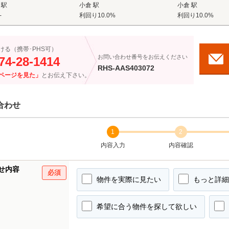
 駅
小倉 駅
小倉 駅
-
利回り10.0%
利回り10.0%
ける（携帯･PHS可）
お問い合わせ番号をお伝えください
74-28-1414
RHS-AAS403072
ページを見た」
とお伝え下さい。
合わせ
1
2
内容入力
内容確認
せ内容
必須
物件を実際に見たい
もっと詳細
希望に合う物件を探して欲しい