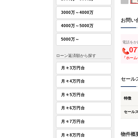
3000万～4000万
お問い
4000万～5000万
5000万～
電話をか
07
ローン返済額から探す
「ホーム
月々3万円台
セール
月々4万円台
月々5万円台
特徴
月々6万円台
セール
月々7万円台
物件概
月々8万円台