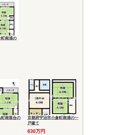
倉町南浦の
島町南落合の
京都府宇治市小倉町南浦の一
戸建て
630万円