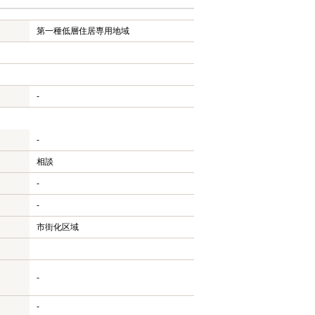
第一種低層住居専用地域
-
-
相談
-
-
市街化区域
-
-