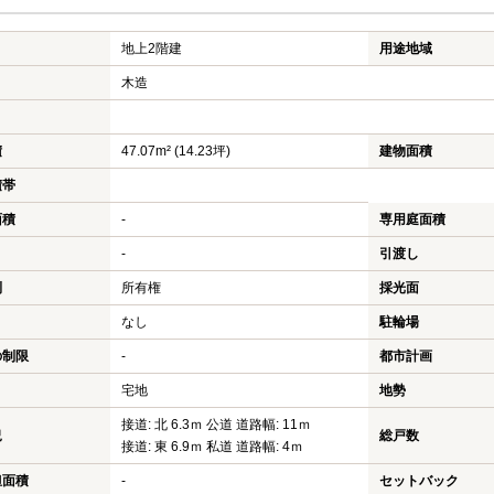
地上2階建
用途地域
木造
積
47.07m² (14.23坪)
建物面積
積帯
面積
-
専用庭面積
-
引渡し
利
所有権
採光面
なし
駐輪場
の制限
-
都市計画
宅地
地勢
接道: 北 6.3ｍ 公道 道路幅: 11ｍ
況
総戸数
接道: 東 6.9ｍ 私道 道路幅: 4ｍ
担面積
-
セットバック