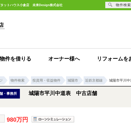
物件検索
タットハウス小倉店 未来Design株式会社
物件を借りる
オーナー様へ
リフォームを
ジ
物件検索
投資用・収益物件
城陽市
近鉄京都線
城陽市平川中
城陽市平川中道表 中古店舗
舗・事務所
980万円