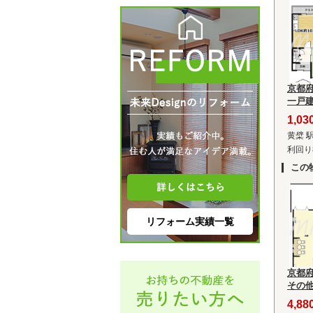
京都
一戸
1,0
黄檗 
利回り8
この
リフォーム実績一覧
京都
その
4,8