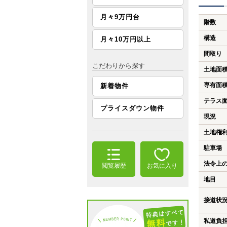
月々9万円台
階数
構造
月々10万円以上
間取り
こだわりから探す
土地面
専有面
新着物件
テラス
プライスダウン物件
現況
土地権
駐車場
法令上
閲覧履歴
お気に入り
地目
接道状
私道負