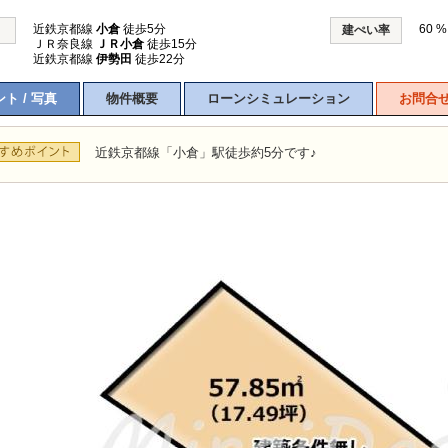
近鉄京都線
小倉
徒歩5分
60 %
建ぺい率
ＪＲ奈良線
ＪＲ小倉
徒歩15分
近鉄京都線
伊勢田
徒歩22分
ト / 写真
物件概要
ローンシミュレーション
お問合
近鉄京都線「小倉」駅徒歩約5分です♪