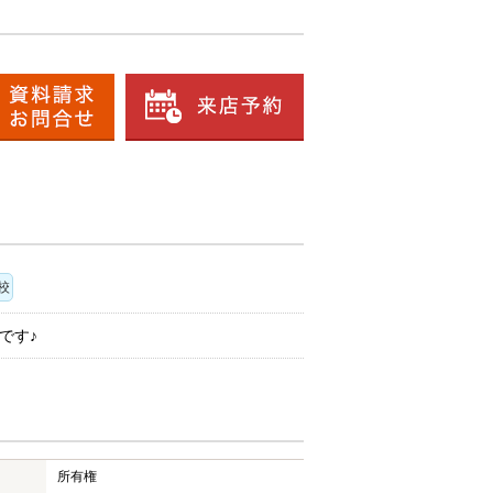
校
です♪
所有権