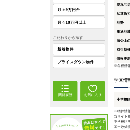
現況/引
月々9万円台
私道負
月々10万円以上
地勢
用途地
こだわりから探す
法令上
新着物件
取引態
情報更
プライスダウン物件
※各種情
学区情
閲覧履歴
お気に入り
小学校
※物件情
当サイト
中学校区
国土数値