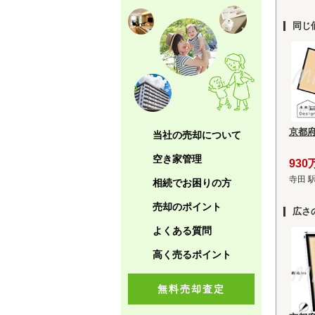
同じ
京都
当社の売却について
空き家管理
930
寺田 
相続でお困りの方
売却のポイント
広さ
よくある質問
高く売るポイント
無料売却査定