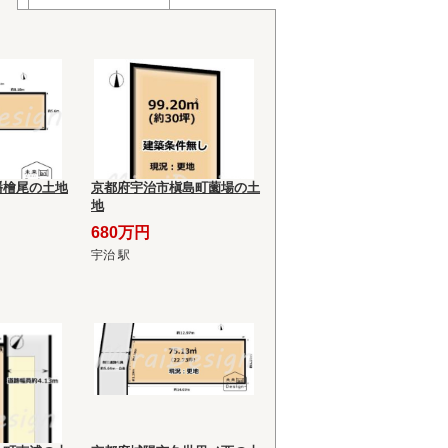
幡檜尾の土地
京都府宇治市槇島町薗場の土
地
680万円
宇治 駅