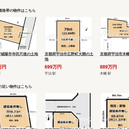
価格帯の物件はこちら
府城陽市寺田尺後の土地
京都府宇治市広野町大開の土
京都府宇治市木
地
万円
699万円
889万円
駅
宇治 駅
木幡 駅
の近い物件はこちら