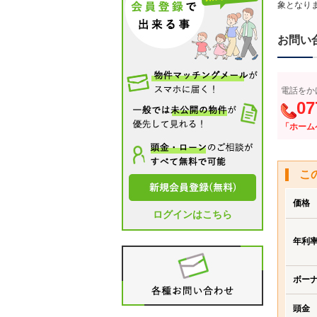
象となり
お問い
電話をか
07
「ホーム
こ
価格
ログインはこちら
年利
ボー
頭金