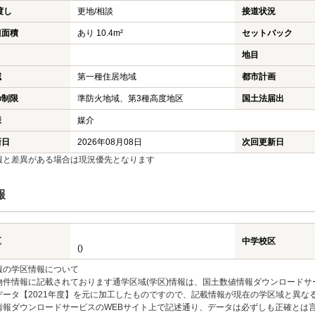
渡し
更地/相談
接道状況
担面積
あり 10.4m²
セットバック
地目
域
第一種住居地域
都市計画
の制限
準防火地域、第3種高度地区
国土法届出
様
媒介
新日
2026年08月08日
次回更新日
報と差異がある場合は現況優先となります
報
区
中学校区
()
報の学区情報について
物件情報に記載されております通学区域(学区)情報は、国土数値情報ダウンロードサ
データ【2021年度】を元に加工したものですので、記載情報が現在の学区域と異な
情報ダウンロードサービスのWEBサイト上で記述通り、データは必ずしも正確とは言