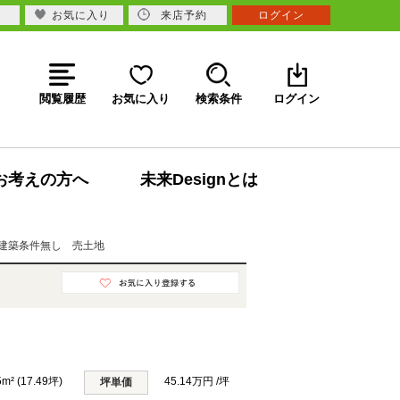
お気に入り
来店予約
ログイン
閲覧履歴
お気に入り
検索条件
ログイン
お考えの方へ
未来Designとは
建築条件無し 売土地
5m² (17.49坪)
45.14万円 /坪
坪単価