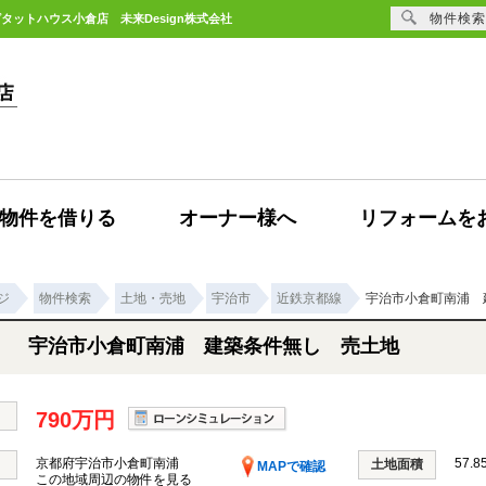
物件検索
タットハウス小倉店 未来Design株式会社
物件を借りる
オーナー様へ
リフォームを
ジ
物件検索
土地・売地
宇治市
近鉄京都線
宇治市小倉町南浦 
宇治市小倉町南浦 建築条件無し 売土地
790万円
京都府宇治市小倉町南浦
57.8
土地面積
MAPで確認
この地域周辺の物件を見る