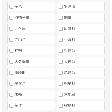
宇治
羽戸山
羽拍子町
開町
五ケ庄
広野町
寺山台
小倉町
神明
折居台
大久保町
天神台
南陵町
琵琶台
平尾台
明星町
木幡
六地蔵
莵道
槇島町