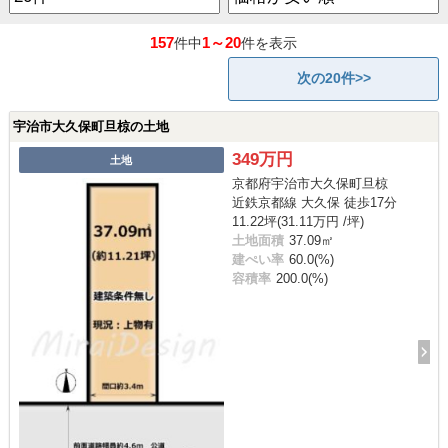
157
1～20
件中
件を表示
次の20件>>
宇治市大久保町旦椋の土地
349万円
土地
京都府宇治市大久保町旦椋
近鉄京都線 大久保 徒歩17分
11.22坪(31.11万円 /坪)
土地面積
37.09㎡
建ぺい率
60.0(%)
容積率
200.0(%)