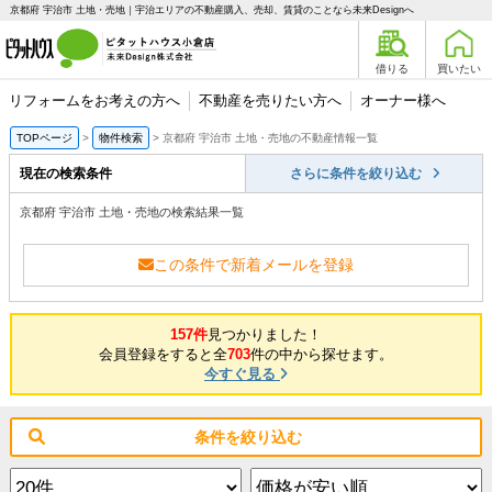
京都府 宇治市 土地・売地｜宇治エリアの不動産購入、売却、賃貸のことなら未来Designへ
借りる
買いたい
リフォームをお考えの方へ
不動産を売りたい方へ
オーナー様へ
TOPページ
物件検索
京都府 宇治市 土地・売地の不動産情報一覧
現在の検索条件
さらに条件を絞り込む
京都府 宇治市 土地・売地の検索結果一覧
この条件で新着メールを登録
157件
見つかりました！
会員登録をすると全
703
件の中から探せます。
今すぐ見る
条件を絞り込む