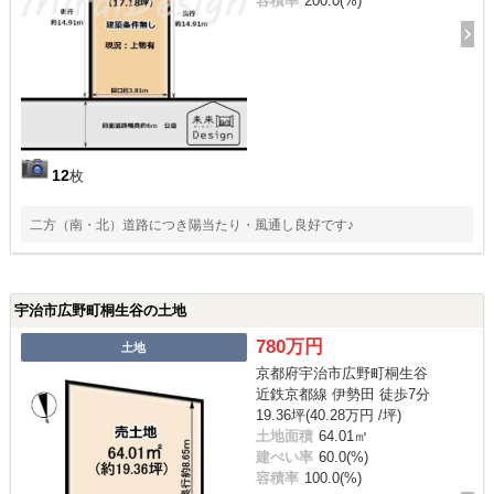
容積率
200.0(%)
12
枚
二方（南・北）道路につき陽当たり・風通し良好です♪
宇治市広野町桐生谷の土地
780万円
土地
京都府宇治市広野町桐生谷
近鉄京都線 伊勢田 徒歩7分
19.36坪(40.28万円 /坪)
土地面積
64.01㎡
建ぺい率
60.0(%)
容積率
100.0(%)