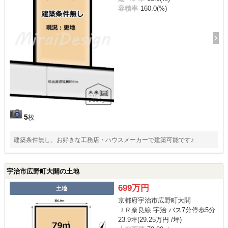
容積率
160.0(%)
5
枚
建築条件無し、お好きな工務店・ハウスメーカーで建築可能です♪
宇治市広野町大開の土地
699万円
土地
京都府宇治市広野町大開
ＪＲ奈良線 宇治 バス7分停歩5分
23.9坪(29.25万円 /坪)