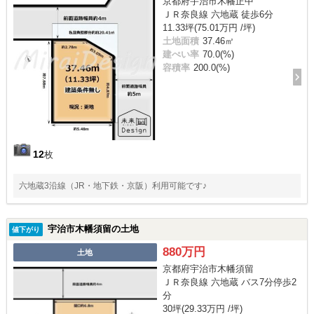
京都府宇治市木幡正中
ＪＲ奈良線 六地蔵 徒歩6分
11.33坪(75.01万円 /坪)
土地面積
37.46㎡
建ぺい率
70.0(%)
容積率
200.0(%)
12
枚
六地蔵3沿線（JR・地下鉄・京阪）利用可能です♪
宇治市木幡須留の土地
値下がり
880万円
土地
京都府宇治市木幡須留
ＪＲ奈良線 六地蔵 バス7分停歩2
分
30坪(29.33万円 /坪)