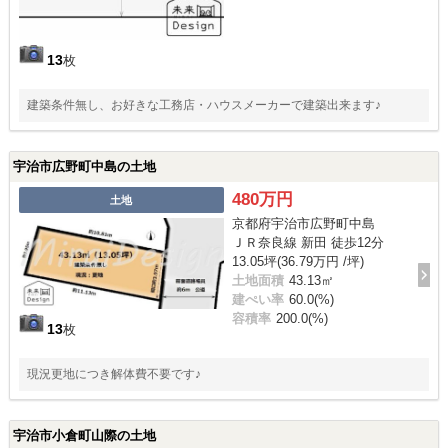
13
枚
建築条件無し、お好きな工務店・ハウスメーカーで建築出来ます♪
宇治市広野町中島の土地
480万円
土地
京都府宇治市広野町中島
ＪＲ奈良線 新田 徒歩12分
13.05坪(36.79万円 /坪)
土地面積
43.13㎡
建ぺい率
60.0(%)
容積率
200.0(%)
13
枚
現況更地につき解体費不要です♪
宇治市小倉町山際の土地