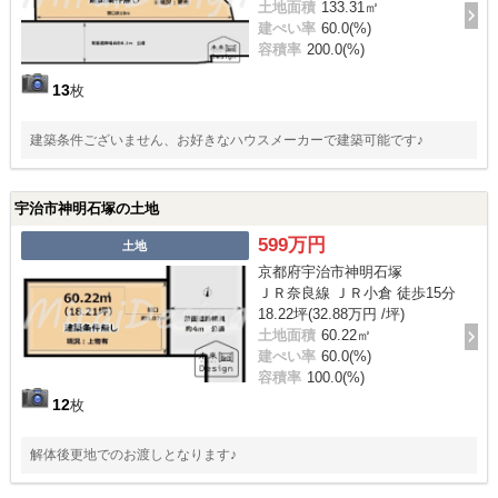
土地面積
133.31㎡
建ぺい率
60.0(%)
容積率
200.0(%)
13
枚
建築条件ございません、お好きなハウスメーカーで建築可能です♪
宇治市神明石塚の土地
599万円
土地
京都府宇治市神明石塚
ＪＲ奈良線 ＪＲ小倉 徒歩15分
18.22坪(32.88万円 /坪)
土地面積
60.22㎡
建ぺい率
60.0(%)
容積率
100.0(%)
12
枚
解体後更地でのお渡しとなります♪