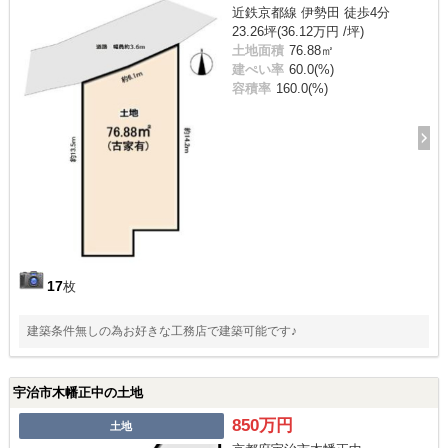
近鉄京都線 伊勢田 徒歩4分
23.26坪(36.12万円 /坪)
土地面積
76.88㎡
建ぺい率
60.0(%)
容積率
160.0(%)
17
枚
建築条件無しの為お好きな工務店で建築可能です♪
宇治市木幡正中の土地
850万円
土地