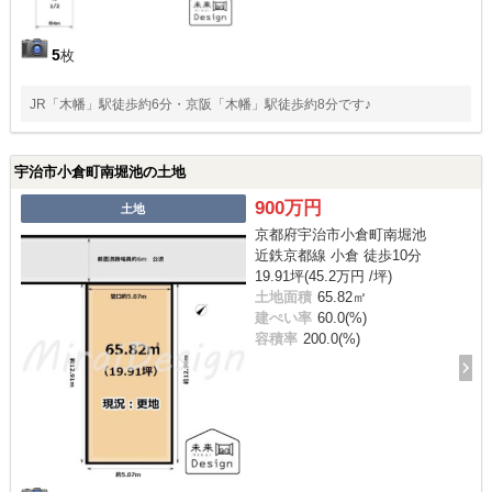
5
枚
JR「木幡」駅徒歩約6分・京阪「木幡」駅徒歩約8分です♪
宇治市小倉町南堀池の土地
900万円
土地
京都府宇治市小倉町南堀池
近鉄京都線 小倉 徒歩10分
19.91坪(45.2万円 /坪)
土地面積
65.82㎡
建ぺい率
60.0(%)
容積率
200.0(%)