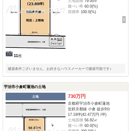
土地面積
79.00㎡
建ぺい率
60.0(%)
容積率
100.0(%)
11
枚
建築条件ございません、お好きなハウスメーカーで建築可能です♪
宇治市小倉町蓮池の土地
730万円
土地
京都府宇治市小倉町蓮池
近鉄京都線 小倉 徒歩9分
17.19坪(42.47万円 /坪)
土地面積
56.82㎡
建ぺい率
60.0(%)