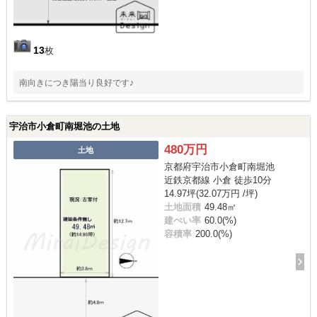
13
枚
南向きにつき陽当り良好です♪
宇治市小倉町南堀池の土地
480万円
土地
京都府宇治市小倉町南堀池
近鉄京都線 小倉 徒歩10分
14.97坪(32.07万円 /坪)
土地面積
49.48㎡
建ぺい率
60.0(%)
容積率
200.0(%)