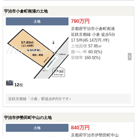
宇治市小倉町南浦の土地
790万円
土地
京都府宇治市小倉町南浦
近鉄京都線 小倉 徒歩5分
17.5坪(45.14万円 /坪)
土地面積
57.85㎡
建ぺい率
60.0(%)
容積率
160.0(%)
12
枚
近鉄京都線「小倉」駅徒歩約5分です♪
宇治市伊勢田町中山の土地
840万円
土地
京都府宇治市伊勢田町中山