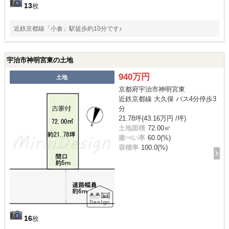
13
枚
近鉄京都線「小倉」駅徒歩約10分です♪
宇治市神明宮東の土地
940万円
土地
京都府宇治市神明宮東
近鉄京都線 大久保 バス4分停歩3
分
21.78坪(43.16万円 /坪)
土地面積
72.00㎡
建ぺい率
60.0(%)
容積率
100.0(%)
16
枚