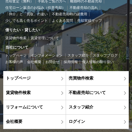
売却査定（無料）
手紙をご覧の方へ
離婚時の不動産売却
住宅ローン返済のお悩み（任意売却）
不動産売却の流れ
「仲介」と「買取」の違い
不動産売却時の諸費用
少しでも高く売るポイント
よくある質問
売却実績マップ
借りたい・貸したい
賃貸物件検索
賃貸管理について
当社について
トップページ
インフォメーション
スタッフ紹介
スタッフブログ
お客様の声
会社概要
お問合せ
採用情報
個人情報の取り扱い
トップページ
売買物件検索
賃貸物件検索
不動産売却について
リフォームについて
スタッフ紹介
会社概要
ログイン