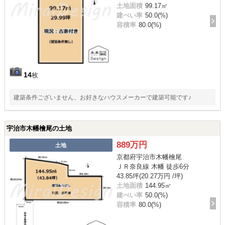
土地面積
99.17㎡
建ぺい率
50.0(%)
容積率
80.0(%)
14
枚
建築条件ございません、お好きなハウスメーカーで建築可能です♪
宇治市木幡檜尾の土地
889万円
土地
京都府宇治市木幡檜尾
ＪＲ奈良線 木幡 徒歩6分
43.85坪(20.27万円 /坪)
土地面積
144.95㎡
建ぺい率
50.0(%)
容積率
80.0(%)