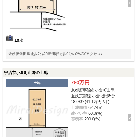
18
枚
近鉄伊勢田駅徒歩7分JR新田駅徒歩9分の2WAYアクセス♪
宇治市小倉町山際の土地
780万円
土地
京都府宇治市小倉町山際
近鉄京都線 小倉 徒歩5分
18.98坪(41.1万円 /坪)
土地面積
62.74㎡
建ぺい率
60.0(%)
容積率
200.0(%)