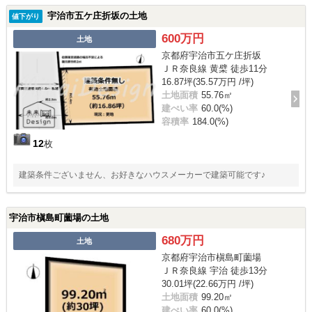
宇治市五ケ庄折坂の土地
値下がり
600万円
土地
京都府宇治市五ケ庄折坂
ＪＲ奈良線 黄檗 徒歩11分
16.87坪(35.57万円 /坪)
土地面積
55.76㎡
建ぺい率
60.0(%)
容積率
184.0(%)
12
枚
建築条件ございません、お好きなハウスメーカーで建築可能です♪
宇治市槇島町薗場の土地
680万円
土地
京都府宇治市槇島町薗場
ＪＲ奈良線 宇治 徒歩13分
30.01坪(22.66万円 /坪)
土地面積
99.20㎡
建ぺい率
60.0(%)