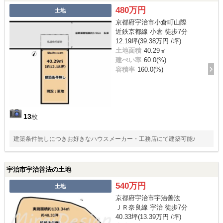
480万円
土地
京都府宇治市小倉町山際
近鉄京都線 小倉 徒歩7分
12.19坪(39.38万円 /坪)
土地面積
40.29㎡
建ぺい率
60.0(%)
容積率
160.0(%)
13
枚
建築条件無しにつきお好きなハウスメーカー・工務店にて建築可能♪
宇治市宇治善法の土地
540万円
土地
京都府宇治市宇治善法
ＪＲ奈良線 宇治 徒歩7分
40.33坪(13.39万円 /坪)