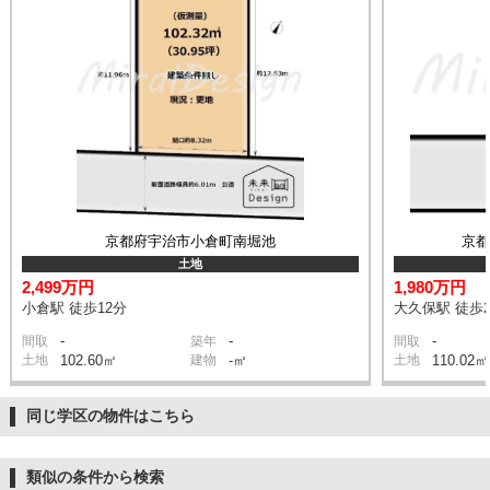
京都府宇治市小倉町南堀池
京
土地
2,499万円
1,980万円
小倉駅 徒歩12分
大久保駅 徒歩2
-
-
-
間取
築年
間取
土地
102.60㎡
建物
-㎡
土地
110.02㎡
同じ学区の物件はこちら
類似の条件から検索