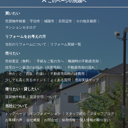
このページの先頭へ
買いたい
売買物件検索
宇治市
城陽市
京田辺市
その他京都府
マンションカタログ
リフォームをお考えの方
当社のリフォームについて
リフォーム実績一覧
売りたい
売却査定（無料）
手紙をご覧の方へ
離婚時の不動産売却
住宅ローン返済のお悩み（任意売却）
不動産売却の流れ
「仲介」と「買取」の違い
不動産売却時の諸費用
少しでも高く売るポイント
よくある質問
売却実績マップ
借りたい・貸したい
賃貸物件検索
賃貸管理について
当社について
トップページ
インフォメーション
スタッフ紹介
スタッフブログ
お客様の声
会社概要
お問合せ
採用情報
個人情報の取り扱い