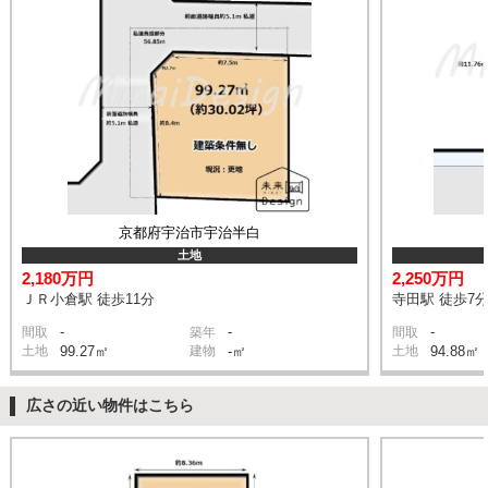
京都府宇治市宇治半白
土地
2,180万円
2,250万円
ＪＲ小倉駅 徒歩11分
寺田駅 徒歩7
-
-
-
間取
築年
間取
土地
99.27㎡
建物
-㎡
土地
94.88㎡
広さの近い物件はこちら