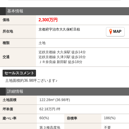
基本情報
2,300万円
価格
京都府宇治市大久保町旦椋
所在地
MAP
種類
土地
近鉄京都線 大久保駅 徒歩14分
交通
近鉄京都線 久津川駅 徒歩16分
ＪＲ奈良線 新田駅 徒歩18分
セールスコメント
土地面積約36.98坪ございます♪
詳細情報
土地面積
122.28m² (36.98坪)
坪単価
62.18万円 /坪
60(%)
186(%)
建ぺい率
容積率
第３種高度地
不要