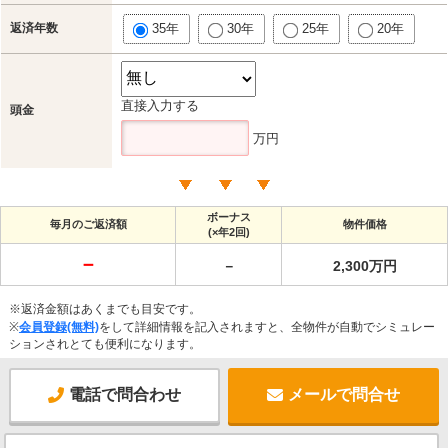
返済年数
35年
30年
25年
20年
直接入力する
頭金
万円
ボーナス
毎月のご返済額
物件価格
(×年2回)
－
－
2,300万円
※返済金額はあくまでも目安です。
※
会員登録(無料)
をして詳細情報を記入されますと、全物件が自動でシミュレー
ションされとても便利になります。
電話で問合わせ
メールで問合せ