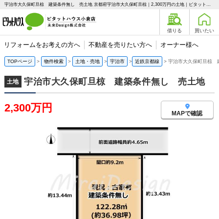
宇治市大久保町旦椋 建築条件無し 売土地 京都府宇治市大久保町旦椋｜2,300万円の土地｜ピタットハウス小倉店 未来Design株式会社
借りる
買いたい
リフォームをお考えの方へ
不動産を売りたい方へ
オーナー様へ
TOPページ
物件検索
土地・売地
宇治市
近鉄京都線
宇治市大久保町旦椋 
宇治市大久保町旦椋 建築条件無し 売土地
土地
2,300万円
MAPで確認