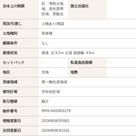
区、準防火地
法令上の制限
国土法届出
域、居住誘導
区域、景観法
現況/引渡し
上物あり/相談
土地権利
所有権
建築条件
なし
接道状況
接道: 北 9.2ｍ 公道 道路幅: 4.6ｍ
-
-
セットバック
私道負担面積
地目
宅地
地勢
用途地域
第一種住居地域
都市計画
市街化区域
取引態様
媒介
RHS-AAS403179
物件番号
情報更新日
2026年08月09日
次回更新日
2026年08月23日