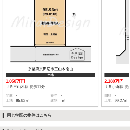
京都府京田辺市三山木南山
土地
1,050万円
2,180万円
ＪＲ三山木駅 徒歩11分
ＪＲ小倉駅 徒
-
-
-
間取
築年
間取
土地
95.93㎡
建物
-㎡
土地
99.27㎡
同じ学区の物件はこちら