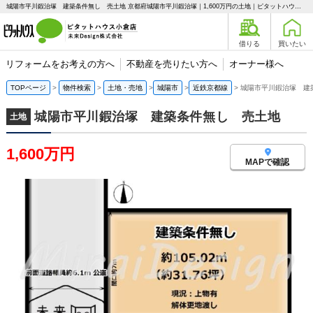
城陽市平川鍜治塚 建築条件無し 売土地 京都府城陽市平川鍜治塚｜1,600万円の土地｜ピタットハウス小倉店 未来Design株式会社
借りる
買いたい
リフォームをお考えの方へ
不動産を売りたい方へ
オーナー様へ
TOPページ
物件検索
土地・売地
城陽市
近鉄京都線
城陽市平川鍜治塚 建
城陽市平川鍜治塚 建築条件無し 売土地
土地
1,600万円
MAPで確認