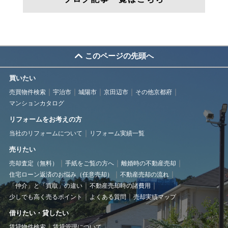
このページの先頭へ
買いたい
売買物件検索
宇治市
城陽市
京田辺市
その他京都府
マンションカタログ
リフォームをお考えの方
当社のリフォームについて
リフォーム実績一覧
売りたい
売却査定（無料）
手紙をご覧の方へ
離婚時の不動産売却
住宅ローン返済のお悩み（任意売却）
不動産売却の流れ
「仲介」と「買取」の違い
不動産売却時の諸費用
少しでも高く売るポイント
よくある質問
売却実績マップ
借りたい・貸したい
賃貸物件検索
賃貸管理について