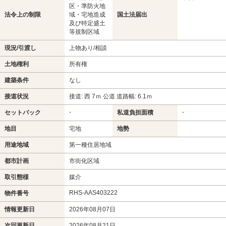
区・準防火地
法令上の制限
域・宅地造成
国土法届出
及び特定盛土
等規制区域
現況/引渡し
上物あり/相談
土地権利
所有権
建築条件
なし
接道状況
接道: 西 7ｍ 公道 道路幅: 6.1ｍ
-
-
セットバック
私道負担面積
地目
宅地
地勢
用途地域
第一種住居地域
都市計画
市街化区域
取引態様
媒介
RHS-AAS403222
物件番号
情報更新日
2026年08月07日
次回更新日
2026年08月21日