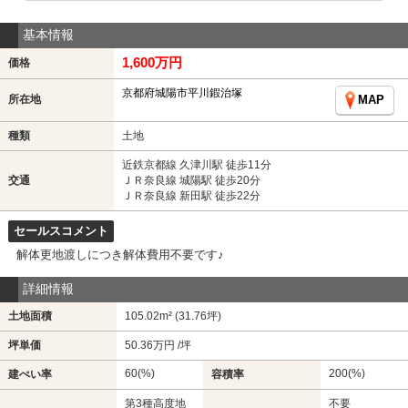
基本情報
1,600万円
価格
京都府城陽市平川鍜治塚
所在地
MAP
種類
土地
近鉄京都線 久津川駅 徒歩11分
交通
ＪＲ奈良線 城陽駅 徒歩20分
ＪＲ奈良線 新田駅 徒歩22分
セールスコメント
解体更地渡しにつき解体費用不要です♪
詳細情報
土地面積
105.02m² (31.76坪)
坪単価
50.36万円 /坪
60(%)
200(%)
建ぺい率
容積率
第3種高度地
不要