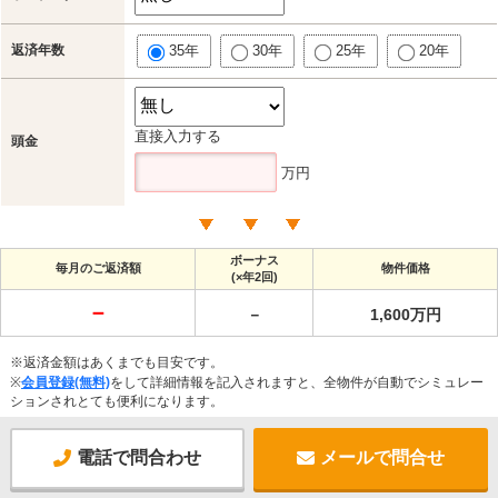
返済年数
35年
30年
25年
20年
直接入力する
頭金
万円
ボーナス
毎月のご返済額
物件価格
(×年2回)
－
－
1,600万円
※返済金額はあくまでも目安です。
※
会員登録(無料)
をして詳細情報を記入されますと、全物件が自動でシミュレー
ションされとても便利になります。
電話で問合わせ
メールで問合せ