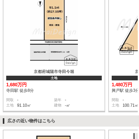
京都府城陽市寺田今堀
土地
1,680万円
1,480万円
寺田駅 徒歩8分
興戸駅 徒歩3
-
-
-
間取
築年
間取
土地
91.10㎡
建物
-㎡
土地
100.71㎡
広さの近い物件はこちら