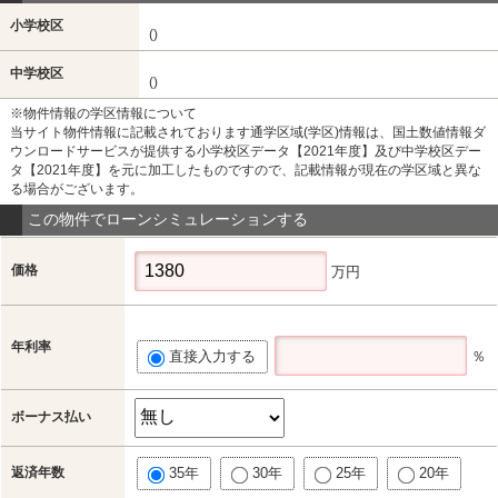
小学校区
()
中学校区
()
※物件情報の学区情報について
当サイト物件情報に記載されております通学区域(学区)情報は、国土数値情報ダ
ウンロードサービスが提供する小学校区データ【2021年度】及び中学校区デー
タ【2021年度】を元に加工したものですので、記載情報が現在の学区域と異な
る場合がございます。
この物件でローンシミュレーションする
価格
万円
年利率
直接入力する
％
ボーナス払い
返済年数
35年
30年
25年
20年