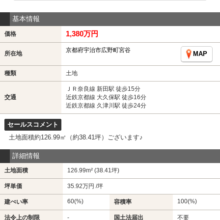
基本情報
1,380万円
価格
京都府宇治市広野町宮谷
所在地
MAP
種類
土地
ＪＲ奈良線 新田駅 徒歩15分
交通
近鉄京都線 大久保駅 徒歩16分
近鉄京都線 久津川駅 徒歩24分
セールスコメント
土地面積約126.99㎡（約38.41坪）ございます♪
詳細情報
土地面積
126.99m² (38.41坪)
坪単価
35.92万円 /坪
60(%)
100(%)
建ぺい率
容積率
法令上の制限
-
国土法届出
不要