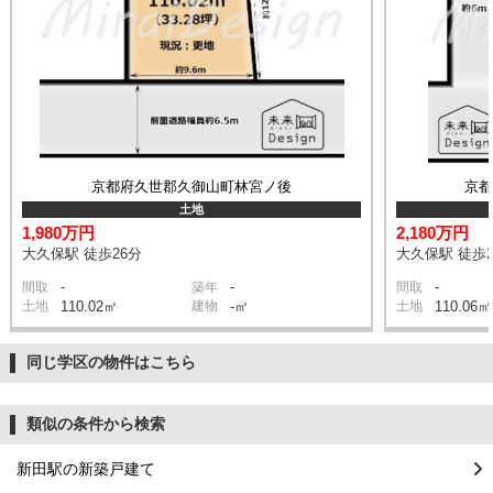
京都府久世郡久御山町林宮ノ後
京
土地
1,980万円
2,180万円
大久保駅 徒歩26分
大久保駅 徒歩2
-
-
-
間取
築年
間取
土地
110.02㎡
建物
-㎡
土地
110.06㎡
同じ学区の物件はこちら
類似の条件から検索
新田駅の新築戸建て