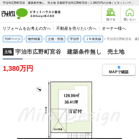
宇治市広野町宮谷 建築条件無し 売土地 京都府宇治市広野町宮谷｜1,380万円の土地｜ピタットハウス小倉店 未来Design株式会社
借りる
買いたい
リフォームをお考えの方へ
不動産を売りたい方へ
オーナー様へ
TOPページ
物件検索
土地・売地
宇治市
ＪＲ奈良線
宇治市広野町宮谷 建
宇治市広野町宮谷 建築条件無し 売土地
土地
1,380万円
MAPで確認