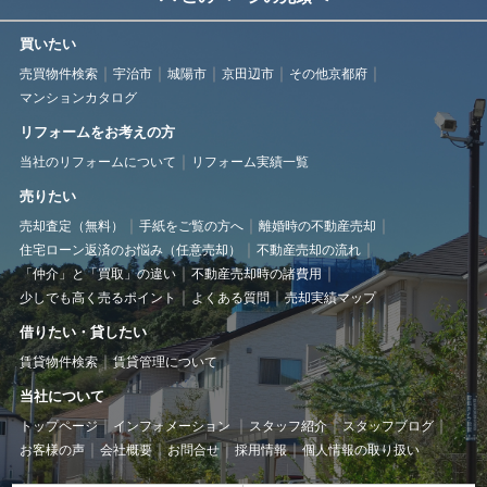
買いたい
売買物件検索
宇治市
城陽市
京田辺市
その他京都府
マンションカタログ
リフォームをお考えの方
当社のリフォームについて
リフォーム実績一覧
売りたい
売却査定（無料）
手紙をご覧の方へ
離婚時の不動産売却
住宅ローン返済のお悩み（任意売却）
不動産売却の流れ
「仲介」と「買取」の違い
不動産売却時の諸費用
少しでも高く売るポイント
よくある質問
売却実績マップ
借りたい・貸したい
賃貸物件検索
賃貸管理について
当社について
トップページ
インフォメーション
スタッフ紹介
スタッフブログ
お客様の声
会社概要
お問合せ
採用情報
個人情報の取り扱い