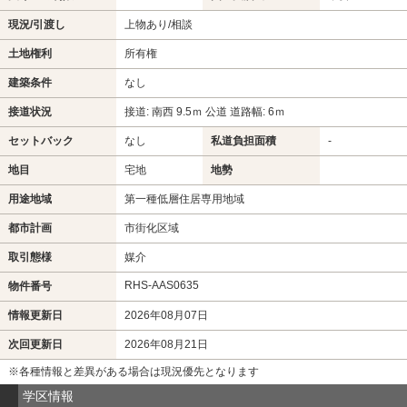
現況/引渡し
上物あり/相談
土地権利
所有権
建築条件
なし
接道状況
接道: 南西 9.5ｍ 公道 道路幅: 6ｍ
セットバック
なし
私道負担面積
-
地目
宅地
地勢
用途地域
第一種低層住居専用地域
都市計画
市街化区域
取引態様
媒介
RHS-AAS0635
物件番号
情報更新日
2026年08月07日
次回更新日
2026年08月21日
※各種情報と差異がある場合は現況優先となります
学区情報