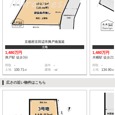
京都府京田辺市興戸南落延
土地
1,480万円
1,480万円
興戸駅 徒歩3分
木幡駅 徒歩21
-
-
-
間取
築年
間取
土地
100.71㎡
建物
-㎡
土地
134.90㎡
広さの近い物件はこちら