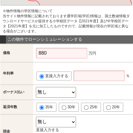
※物件情報の学区情報について
当サイト物件情報に記載されております通学区域(学区)情報は、国土数値情報ダ
ウンロードサービスが提供する小学校区データ【2021年度】及び中学校区デー
タ【2021年度】を元に加工したものですので、記載情報が現在の学区域と異な
る場合がございます。
この物件でローンシミュレーションする
価格
万円
年利率
直接入力する
％
ボーナス払い
返済年数
35年
30年
25年
20年
直接入力する
頭金