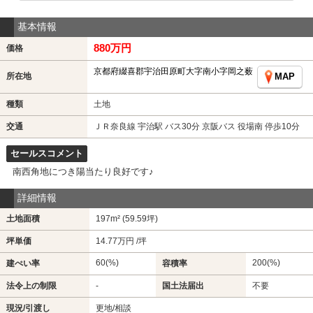
基本情報
880万円
価格
京都府綴喜郡宇治田原町大字南小字岡之薮
所在地
MAP
種類
土地
交通
ＪＲ奈良線 宇治駅 バス30分 京阪バス 役場南 停歩10分
セールスコメント
南西角地につき陽当たり良好です♪
詳細情報
土地面積
197m² (59.59坪)
坪単価
14.77万円 /坪
60(%)
200(%)
建ぺい率
容積率
法令上の制限
-
国土法届出
不要
現況/引渡し
更地/相談