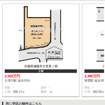
京都府城陽市久世里ノ西
土地
2,500万円
2,480万円
久津川駅 徒歩10分
黄檗駅 徒歩18
-
-
-
間取
築年
間取
土地
186.17㎡
建物
-㎡
土地
183.05㎡
同じ学区の物件はこちら