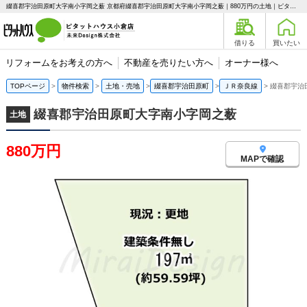
綴喜郡宇治田原町大字南小字岡之薮 京都府綴喜郡宇治田原町大字南小字岡之薮｜880万円の土地｜ピタットハウス小倉店 未来Design株式会社
借りる
買いたい
リフォームをお考えの方へ
不動産を売りたい方へ
オーナー様へ
TOPページ
物件検索
土地・売地
綴喜郡宇治田原町
ＪＲ奈良線
綴喜郡宇治
綴喜郡宇治田原町大字南小字岡之薮
土地
880万円
MAPで確認