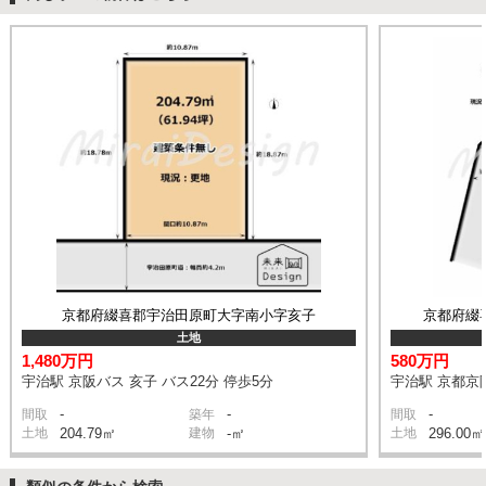
京都府綴喜郡宇治田原町大字南小字亥子
京都府綴
土地
1,480万円
580万円
宇治駅 京阪バス 亥子 バス22分 停歩5分
宇治駅 京都京阪
-
-
-
間取
築年
間取
土地
204.79㎡
建物
-㎡
土地
296.00㎡