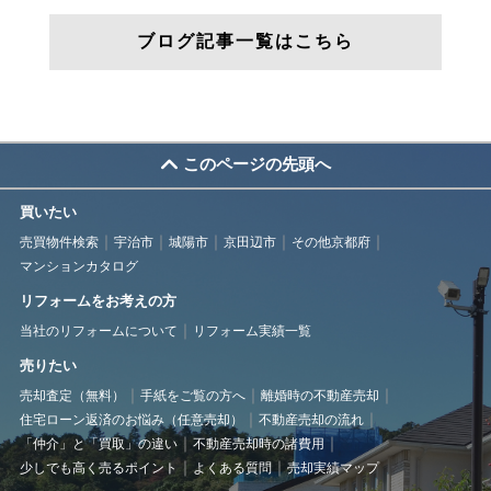
ブログ記事一覧はこちら
このページの先頭へ
買いたい
売買物件検索
宇治市
城陽市
京田辺市
その他京都府
マンションカタログ
リフォームをお考えの方
当社のリフォームについて
リフォーム実績一覧
売りたい
売却査定（無料）
手紙をご覧の方へ
離婚時の不動産売却
住宅ローン返済のお悩み（任意売却）
不動産売却の流れ
「仲介」と「買取」の違い
不動産売却時の諸費用
少しでも高く売るポイント
よくある質問
売却実績マップ