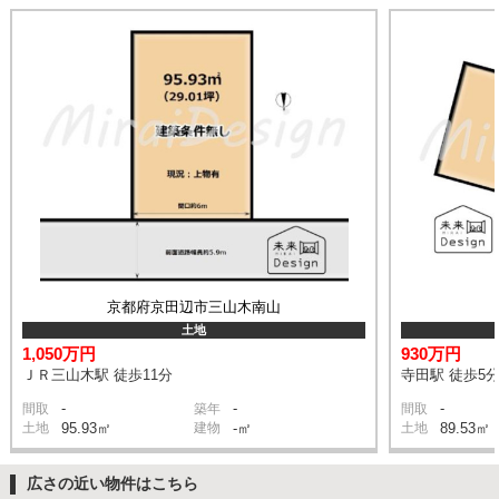
京都府京田辺市三山木南山
土地
1,050万円
930万円
ＪＲ三山木駅 徒歩11分
寺田駅 徒歩5
-
-
-
間取
築年
間取
土地
95.93㎡
建物
-㎡
土地
89.53㎡
広さの近い物件はこちら