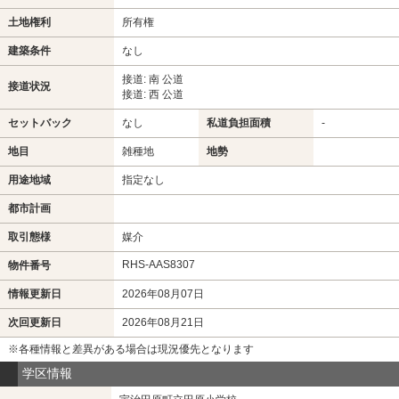
土地権利
所有権
建築条件
なし
接道: 南 公道
接道状況
接道: 西 公道
セットバック
なし
私道負担面積
-
地目
雑種地
地勢
用途地域
指定なし
都市計画
取引態様
媒介
RHS-AAS8307
物件番号
情報更新日
2026年08月07日
次回更新日
2026年08月21日
※各種情報と差異がある場合は現況優先となります
学区情報