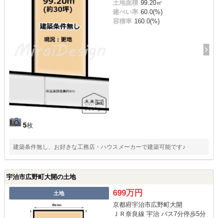
土地面積
99.20㎡
建ぺい率
60.0(%)
容積率
160.0(%)
5
枚
建築条件無し、お好きな工務店・ハウスメーカーで建築可能です♪
宇治市広野町大開の土地
699万円
土地
京都府宇治市広野町大開
ＪＲ奈良線 宇治 バス7分停歩5分