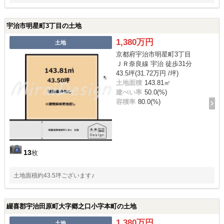
宇治市明星町3丁目の土地
1,380万円
土地
京都府宇治市明星町3丁目
ＪＲ奈良線 宇治 徒歩31分
43.5坪(31.72万円 /坪)
土地面積
143.81㎡
建ぺい率
50.0(%)
容積率
80.0(%)
13
枚
土地面積約43.5坪ございます♪
綴喜郡宇治田原町大字郷之口小字本町の土地
1,380万円
土地