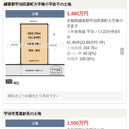
綴喜郡宇治田原町大字南小字亥子の土地
1,480万円
土地
京都府綴喜郡宇治田原町大字南小
字亥子
ＪＲ奈良線 宇治 バス22分停歩5
分
61.95坪(23.89万円 /坪)
土地面積
204.79㎡
建ぺい率
60.0(%)
容積率
168.0(%)
4
枚
南向きにつき陽当たり良好です♪
宇治市莵道妙見の土地
1,550万円
土地