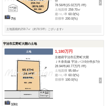
分
78.56坪(15.02万円 /坪)
土地面積
259.70㎡
建ぺい率
60.0(%)
7
枚
容積率
200.0(%)
土地面積約259.7㎡（約78.5坪）ございます♪
宇治市広野町大開の土地
1,180万円
土地
京都府宇治市広野町大開
ＪＲ奈良線 宇治 バス6分停歩7分
28.94坪(40.77万円 /坪)
土地面積
95.68㎡
建ぺい率
60.0(%)
容積率
100.0(%)
13
枚