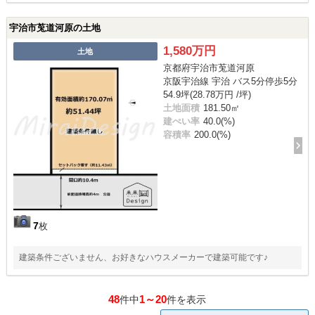
宇治市莵道河原の土地
1,580万円
土地
京都府宇治市莵道河原
京阪宇治線 宇治 バス5分停歩5分
54.9坪(28.78万円 /坪)
土地面積
181.50㎡
建ぺい率
40.0(%)
容積率
200.0(%)
7
枚
建築条件ございません、お好きなハウスメーカーで建築可能です♪
48
1～20
件中
件を表示