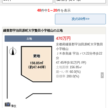
48
1～20
件中
件を表示
次の20件>>
綴喜郡宇治田原町大字贄田小字植山の土地
470万円
土地
京都府綴喜郡宇治田原町大字贄田
小字植山
ＪＲ奈良線 宇治 バス22分停歩22
分
47.45坪(9.91万円 /坪)
土地面積
156.85㎡
建ぺい率
60.0(%)
容積率
200.0(%)
9
枚