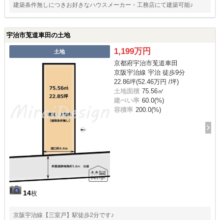
建築条件無しにつきお好きなハウスメーカー・工務店にて建築可能♪
宇治市莵道車田の土地
1,199万円
土地
京都府宇治市莵道車田
京阪宇治線 宇治 徒歩9分
22.86坪(52.46万円 /坪)
土地面積
75.56㎡
建ぺい率
60.0(%)
容積率
200.0(%)
14
枚
京阪宇治線【三室戸】駅徒歩2分です♪