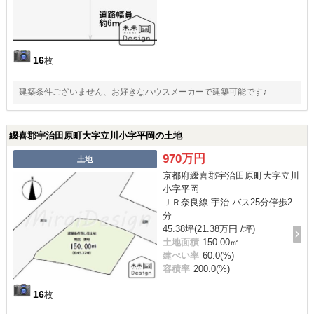
16
枚
建築条件ございません、お好きなハウスメーカーで建築可能です♪
綴喜郡宇治田原町大字立川小字平岡の土地
970万円
土地
京都府綴喜郡宇治田原町大字立川
小字平岡
ＪＲ奈良線 宇治 バス25分停歩2
分
45.38坪(21.38万円 /坪)
土地面積
150.00㎡
建ぺい率
60.0(%)
容積率
200.0(%)
16
枚