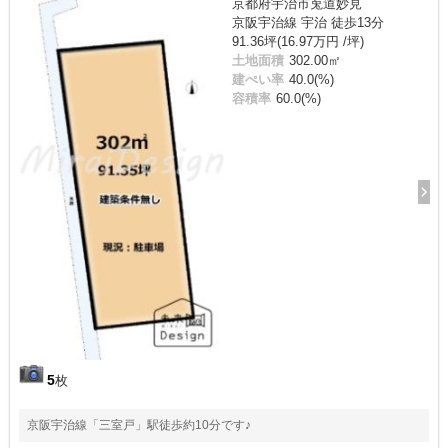
京都府宇治市莵道妙見
京阪宇治線 宇治 徒歩13分
91.36坪(16.97万円 /坪)
土地面積
302.00㎡
建ぺい率
40.0(%)
容積率
60.0(%)
5
枚
京阪宇治線「三室戸」駅徒歩約10分です♪