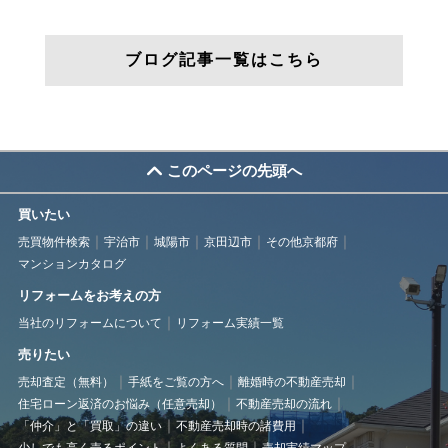
ブログ記事一覧はこちら
このページの先頭へ
買いたい
売買物件検索
宇治市
城陽市
京田辺市
その他京都府
マンションカタログ
リフォームをお考えの方
当社のリフォームについて
リフォーム実績一覧
売りたい
売却査定（無料）
手紙をご覧の方へ
離婚時の不動産売却
住宅ローン返済のお悩み（任意売却）
不動産売却の流れ
「仲介」と「買取」の違い
不動産売却時の諸費用