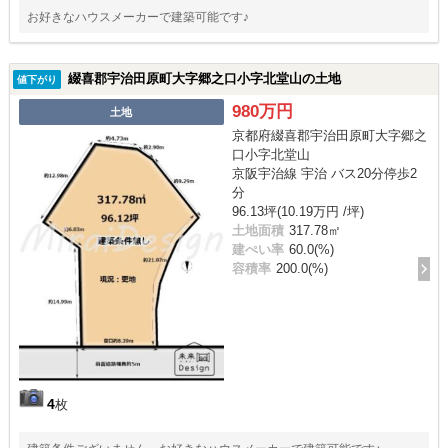
お好きなハウスメーカーで建築可能です♪
綴喜郡宇治田原町大字郷之口小字北堂山の土地
値下がり
980万円
土地
京都府綴喜郡宇治田原町大字郷之
口小字北堂山
京阪宇治線 宇治 バス20分停歩2
分
96.13坪(10.19万円 /坪)
土地面積
317.78㎡
建ぺい率
60.0(%)
容積率
200.0(%)
4
枚