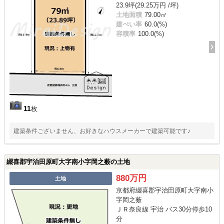
23.9坪(29.25万円 /坪)
土地面積
79.00㎡
建ぺい率
60.0(%)
容積率
100.0(%)
11
枚
建築条件ございません、お好きなハウスメーカーで建築可能です♪
綴喜郡宇治田原町大字南小字岡之薮の土地
880万円
土地
京都府綴喜郡宇治田原町大字南小
字岡之薮
ＪＲ奈良線 宇治 バス30分停歩10
分