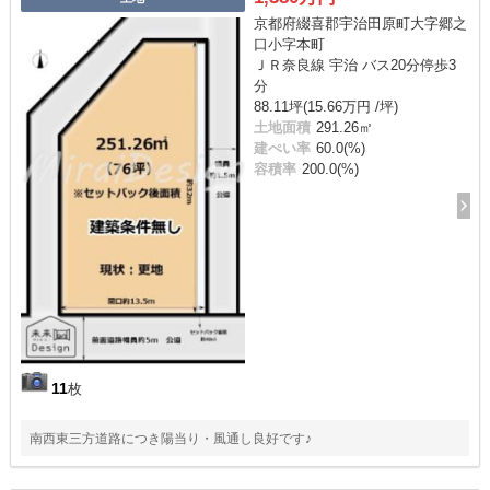
京都府綴喜郡宇治田原町大字郷之
口小字本町
ＪＲ奈良線 宇治 バス20分停歩3
分
88.11坪(15.66万円 /坪)
土地面積
291.26㎡
建ぺい率
60.0(%)
容積率
200.0(%)
11
枚
南西東三方道路につき陽当り・風通し良好です♪