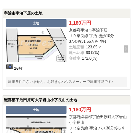
宇治市宇治下居の土地
1,180万円
土地
京都府宇治市宇治下居
ＪＲ奈良線 宇治 徒歩10分
37.4坪(31.55万円 /坪)
土地面積
123.65㎡
建ぺい率
60.0(%)
容積率
172.0(%)
16
枚
建築条件ございません、お好きなハウスメーカーで建築可能です♪
綴喜郡宇治田原町大字岩山小字長山の土地
1,180万円
土地
京都府綴喜郡宇治田原町大字岩山
小字長山
ＪＲ奈良線 宇治 バス30分停歩4