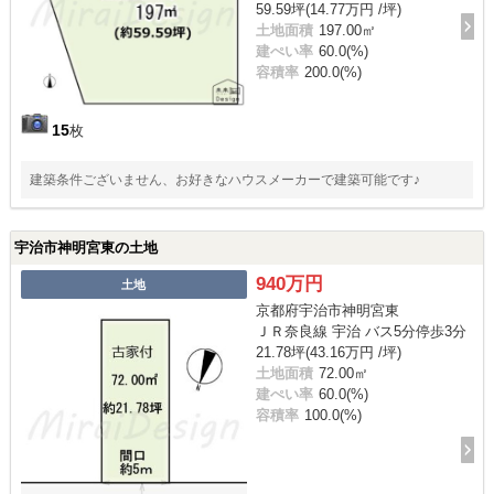
59.59坪(14.77万円 /坪)
土地面積
197.00㎡
建ぺい率
60.0(%)
容積率
200.0(%)
15
枚
建築条件ございません、お好きなハウスメーカーで建築可能です♪
宇治市神明宮東の土地
940万円
土地
京都府宇治市神明宮東
ＪＲ奈良線 宇治 バス5分停歩3分
21.78坪(43.16万円 /坪)
土地面積
72.00㎡
建ぺい率
60.0(%)
容積率
100.0(%)