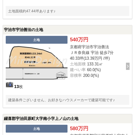
土地面積約47.44坪あります♪
宇治市宇治善法の土地
540万円
土地
京都府宇治市宇治善法
ＪＲ奈良線 宇治 徒歩7分
40.33坪(13.39万円 /坪)
土地面積
133.31㎡
建ぺい率
60.0(%)
容積率
200.0(%)
13
枚
建築条件ございません、お好きなハウスメーカーで建築可能です♪
綴喜郡宇治田原町大字南小字上ノ山の土地
580万円
土地