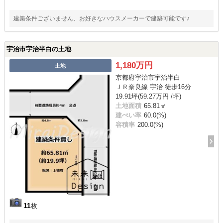
建築条件ございません、お好きなハウスメーカーで建築可能です♪
宇治市宇治半白の土地
1,180万円
土地
京都府宇治市宇治半白
ＪＲ奈良線 宇治 徒歩16分
19.91坪(59.27万円 /坪)
土地面積
65.81㎡
建ぺい率
60.0(%)
容積率
200.0(%)
11
枚