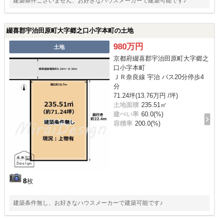
建築条件ございません、お好きなハウスメーカーで建築可能です♪
綴喜郡宇治田原町大字郷之口小字本町の土地
980万円
土地
京都府綴喜郡宇治田原町大字郷之
口小字本町
ＪＲ奈良線 宇治 バス20分停歩4
分
71.24坪(13.76万円 /坪)
土地面積
235.51㎡
建ぺい率
60.0(%)
容積率
200.0(%)
8
枚
建築条件無し、お好きなハウスメーカーで建築可能です♪