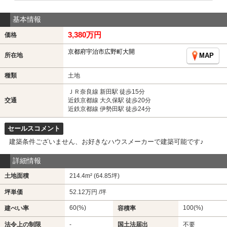
基本情報
3,380万円
価格
京都府宇治市広野町大開
所在地
MAP
種類
土地
ＪＲ奈良線 新田駅 徒歩15分
交通
近鉄京都線 大久保駅 徒歩20分
近鉄京都線 伊勢田駅 徒歩24分
セールスコメント
建築条件ございません、お好きなハウスメーカーで建築可能です♪
詳細情報
土地面積
214.4m² (64.85坪)
坪単価
52.12万円 /坪
60(%)
100(%)
建ぺい率
容積率
法令上の制限
-
国土法届出
不要