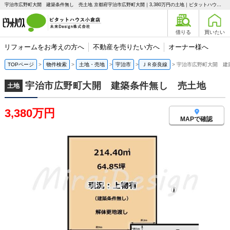
宇治市広野町大開 建築条件無し 売土地 京都府宇治市広野町大開｜3,380万円の土地｜ピタットハウス小倉店 未来Design株式会社
借りる
買いたい
リフォームをお考えの方へ
不動産を売りたい方へ
オーナー様へ
TOPページ
物件検索
土地・売地
宇治市
ＪＲ奈良線
宇治市広野町大開 建
宇治市広野町大開 建築条件無し 売土地
土地
3,380万円
MAPで確認