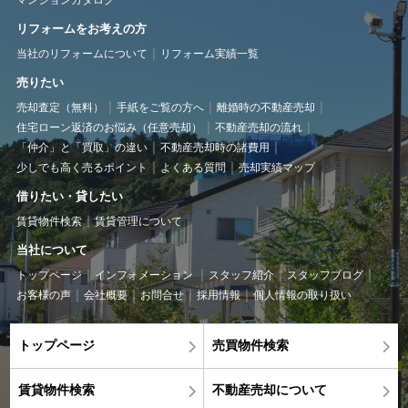
マンションカタログ
リフォームをお考えの方
当社のリフォームについて
リフォーム実績一覧
売りたい
売却査定（無料）
手紙をご覧の方へ
離婚時の不動産売却
住宅ローン返済のお悩み（任意売却）
不動産売却の流れ
「仲介」と「買取」の違い
不動産売却時の諸費用
少しでも高く売るポイント
よくある質問
売却実績マップ
借りたい・貸したい
賃貸物件検索
賃貸管理について
当社について
トップページ
インフォメーション
スタッフ紹介
スタッフブログ
お客様の声
会社概要
お問合せ
採用情報
個人情報の取り扱い
トップページ
売買物件検索
賃貸物件検索
不動産売却について