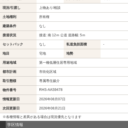
現況/引渡し
上物あり/相談
土地権利
所有権
建築条件
なし
接道状況
接道: 南 12ｍ 公道 道路幅: 5ｍ
セットバック
なし
私道負担面積
-
地目
宅地
地勢
用途地域
第一種低層住居専用地域
都市計画
市街化区域
取引態様
専属専任媒介
RHS-AAS9478
物件番号
情報更新日
2026年08月07日
次回更新日
2026年08月21日
※各種情報と差異がある場合は現況優先となります
学区情報