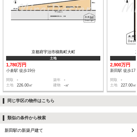
京都府宇治市槇島町大町
土地
1,780万円
2,900万円
小倉駅 徒歩19分
新田駅 徒歩17
-
-
-
間取
築年
間取
土地
226.00㎡
建物
-㎡
土地
227.00㎡
同じ学区の物件はこちら
類似の条件から検索
新田駅の新築戸建て