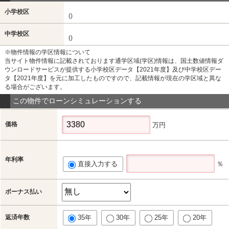
小学校区
()
中学校区
()
※物件情報の学区情報について
当サイト物件情報に記載されております通学区域(学区)情報は、国土数値情報ダ
ウンロードサービスが提供する小学校区データ【2021年度】及び中学校区デー
タ【2021年度】を元に加工したものですので、記載情報が現在の学区域と異な
る場合がございます。
この物件でローンシミュレーションする
価格
万円
年利率
直接入力する
％
ボーナス払い
返済年数
35年
30年
25年
20年