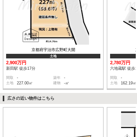
京都府宇治市広野町大開
土地
2,900万円
2,780万円
新田駅 徒歩17分
六地蔵駅 徒歩1
-
-
-
間取
築年
間取
土地
227.00㎡
建物
-㎡
土地
162.19㎡
広さの近い物件はこちら