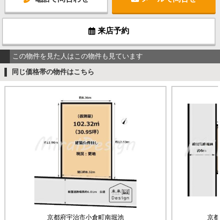
来店予約
この物件を見た人はこの物件も見ています
同じ価格帯の物件はこちら
京都府宇治市小倉町南堀池
京