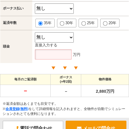
ボーナス払い
返済年数
35年
30年
25年
20年
直接入力する
頭金
万円
ボーナス
毎月のご返済額
物件価格
(×年2回)
－
－
2,880万円
※返済金額はあくまでも目安です。
※
会員登録(無料)
をして詳細情報を記入されますと、全物件が自動でシミュレー
ションされとても便利になります。
電話で問合わせ
メールで問合せ