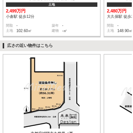
土地
2,499万円
2,480万円
小倉駅 徒歩12分
大久保駅 徒歩2
-
-
-
間取
築年
間取
土地
102.60㎡
建物
-㎡
土地
148.90㎡
広さの近い物件はこちら