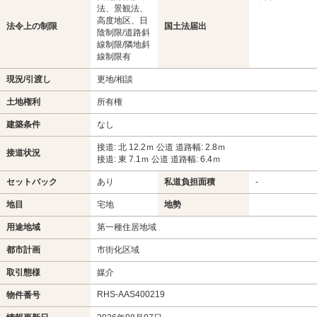
法、景観法、
高度地区、日
法令上の制限
国土法届出
陰制限/道路斜
線制限/隣地斜
線制限有
現況/引渡し
更地/相談
土地権利
所有権
建築条件
なし
接道: 北 12.2ｍ 公道 道路幅: 2.8ｍ
接道状況
接道: 東 7.1ｍ 公道 道路幅: 6.4ｍ
セットバック
あり
私道負担面積
-
地目
宅地
地勢
用途地域
第一種住居地域
都市計画
市街化区域
取引態様
媒介
RHS-AAS400219
物件番号