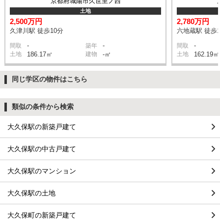
京都府城陽市久世里ノ西
土地
2,500万円
2,780万円
久津川駅 徒歩10分
六地蔵駅 徒歩1
-
-
-
間取
築年
間取
土地
186.17㎡
建物
-㎡
土地
162.19㎡
同じ学区の物件はこちら
類似の条件から検索
大久保駅の新築戸建て
大久保駅の中古戸建て
大久保駅のマンション
大久保駅の土地
大久保町の新築戸建て