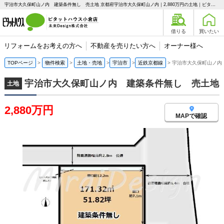
宇治市大久保町山ノ内 建築条件無し 売土地 京都府宇治市大久保町山ノ内｜2,880万円の土地｜ピタットハウス小倉店 未来Design株式会社
借りる
買いたい
リフォームをお考えの方へ
不動産を売りたい方へ
オーナー様へ
TOPページ
物件検索
土地・売地
宇治市
近鉄京都線
宇治市大久保町山ノ内
宇治市大久保町山ノ内 建築条件無し 売土地
土地
2,880万円
MAPで確認