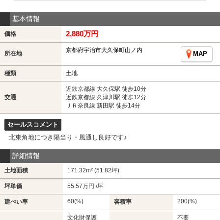
基本情報
2,880万円
価格
京都府宇治市大久保町山ノ内
所在地
MAP
種類
土地
近鉄京都線 大久保駅 徒歩10分
交通
近鉄京都線 久津川駅 徒歩12分
ＪＲ奈良線 新田駅 徒歩14分
セールスコメント
北東角地につき陽当り・風通し良好です♪
詳細情報
土地面積
171.32m² (51.82坪)
坪単価
55.57万円 /坪
60(%)
200(%)
建ぺい率
容積率
文化財保護
不要