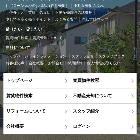
住宅ローン返済のお悩み（任意売却）
不動産売却の流れ
「仲介」と「買取」の違い
不動産売却時の諸費用
少しでも高く売るポイント
よくある質問
売却実績マップ
借りたい・貸したい
賃貸物件検索
賃貸管理について
当社について
トップページ
インフォメーション
スタッフ紹介
スタッフブログ
お客様の声
会社概要
お問合せ
採用情報
個人情報の取り扱い
トップページ
売買物件検索
賃貸物件検索
不動産売却について
リフォームについて
スタッフ紹介
会社概要
ログイン