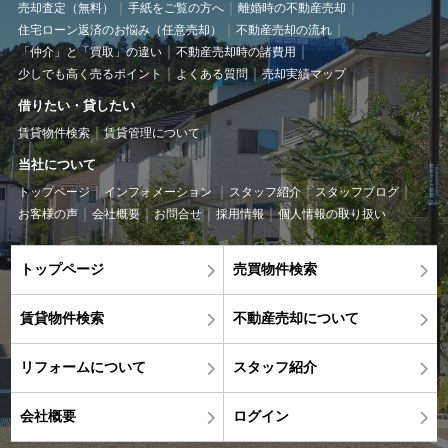
売却査定（無料）
手紙をご覧の方へ
離婚時の不動産売却
住宅ローン返済のお悩み（任意売却）
不動産売却の流れ
「仲介」と「買取」の違い
不動産売却時の諸費用
少しでも高く売るポイント
よくある質問
売却実績マップ
借りたい・貸したい
賃貸物件検索
賃貸管理について
当社について
トップページ
インフォメーション
スタッフ紹介
スタッフブログ
お客様の声
会社概要
お問合せ
採用情報
個人情報の取り扱い
トップページ
売買物件検索
賃貸物件検索
不動産売却について
リフォームについて
スタッフ紹介
会社概要
ログイン