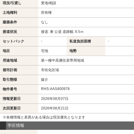
現況/引渡し
更地/相談
土地権利
所有権
建築条件
なし
接道状況
接道: 東 公道 道路幅: 6.5ｍ
-
-
セットバック
私道負担面積
地目
宅地
地勢
用途地域
第一種中高層住居専用地域
都市計画
市街化区域
取引態様
媒介
RHS-AAS400978
物件番号
情報更新日
2026年08月07日
次回更新日
2026年08月21日
※各種情報と差異がある場合は現況優先となります
学区情報