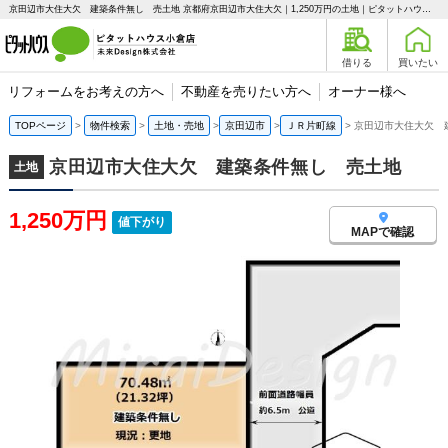
京田辺市大住大欠 建築条件無し 売土地 京都府京田辺市大住大欠｜1,250万円の土地｜ピタットハウス小倉店 未来Design株式会社
借りる
買いたい
リフォームをお考えの方へ
不動産を売りたい方へ
オーナー様へ
TOPページ
物件検索
土地・売地
京田辺市
ＪＲ片町線
京田辺市大住大欠 
京田辺市大住大欠 建築条件無し 売土地
土地
1,250万円
値下がり
MAPで確認