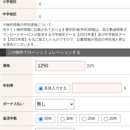
小学校区
()
中学校区
()
※物件情報の学区情報について
当サイト物件情報に記載されております通学区域(学区)情報は、国土数値情報ダ
ウンロードサービスが提供する小学校区データ【2021年度】及び中学校区デー
タ【2021年度】を元に加工したものですので、記載情報が現在の学区域と異な
る場合がございます。
この物件でローンシミュレーションする
価格
万円
年利率
直接入力する
％
ボーナス払い
返済年数
35年
30年
25年
20年