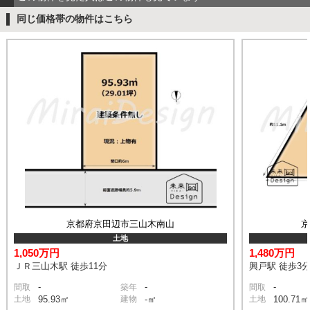
同じ価格帯の物件はこちら
京都府京田辺市三山木南山
土地
1,050万円
1,480万円
ＪＲ三山木駅 徒歩11分
興戸駅 徒歩3
-
-
-
間取
築年
間取
土地
95.93㎡
建物
-㎡
土地
100.71㎡