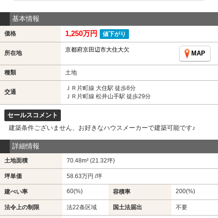
基本情報
1,250万円
価格
値下がり
京都府京田辺市大住大欠
所在地
MAP
種類
土地
ＪＲ片町線 大住駅 徒歩8分
交通
ＪＲ片町線 松井山手駅 徒歩29分
セールスコメント
建築条件ございません、お好きなハウスメーカーで建築可能です♪
詳細情報
土地面積
70.48m² (21.32坪)
坪単価
58.63万円 /坪
60(%)
200(%)
建ぺい率
容積率
法令上の制限
法22条区域
国土法届出
不要