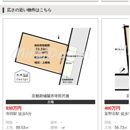
広さの近い物件はこちら
京都府城陽市寺田尺後
土地
930万円
400万円
寺田駅 徒歩5分
富野荘駅 徒歩
-
-
-
間取
築年
間取
土地
89.53㎡
建物
-㎡
土地
56.73㎡