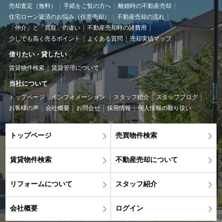
売却査定（無料）
手紙をご覧の方へ
離婚時の不動産売却
住宅ローン返済のお悩み（任意売却）
不動産売却の流れ
「仲介」と「買取」の違い
不動産売却時の諸費用
少しでも高く売るポイント
よくある質問
売却実績マップ
借りたい・貸したい
賃貸物件検索
賃貸管理について
当社について
トップページ
インフォメーション
スタッフ紹介
スタッフブログ
お客様の声
会社概要
お問合せ
採用情報
個人情報の取り扱い
トップページ
売買物件検索
賃貸物件検索
不動産売却について
リフォームについて
スタッフ紹介
会社概要
ログイン