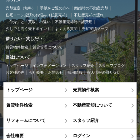
売却査定（無料）
手紙をご覧の方へ
離婚時の不動産売却
住宅ローン返済のお悩み（任意売却）
不動産売却の流れ
「仲介」と「買取」の違い
不動産売却時の諸費用
少しでも高く売るポイント
よくある質問
売却実績マップ
借りたい・貸したい
賃貸物件検索
賃貸管理について
当社について
トップページ
インフォメーション
スタッフ紹介
スタッフブログ
お客様の声
会社概要
お問合せ
採用情報
個人情報の取り扱い
トップページ
売買物件検索
賃貸物件検索
不動産売却について
リフォームについて
スタッフ紹介
会社概要
ログイン