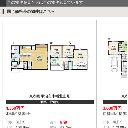
この物件を見た人はこの物件も見ています
同じ価格帯の物件はこちら
京都府宇治市木幡北山畑
京
新築一戸建て
4,350万円
3,680万円
木幡駅 徒歩6分
伊勢田駅 徒歩2
3LDK
4LDK
間取
築年
新築
間取
土地
106.95㎡
建物
80.75㎡
土地
170.08㎡