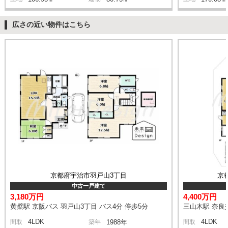
広さの近い物件はこちら
京都府宇治市羽戸山3丁目
京
中古一戸建て
3,180万円
4,400万円
黄檗駅 京阪バス 羽戸山3丁目 バス4分 停歩5分
三山木駅 奈良
4LDK
4LDK
間取
築年
1988年
間取