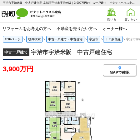
宇治市宇治米阪 中古戸建住宅 京都府宇治市宇治米阪｜3,900万円の中古一戸建て｜ピタットハウス小倉店 未来Design株式会社
借りる
買いたい
リフォームをお考えの方へ
不動産を売りたい方へ
オーナー様へ
TOPページ
物件検索
中古一戸建て・中古住宅
宇治市
ＪＲ奈良線
宇治市宇
宇治市宇治米阪 中古戸建住宅
中古一戸建て
3,900万円
MAPで確認