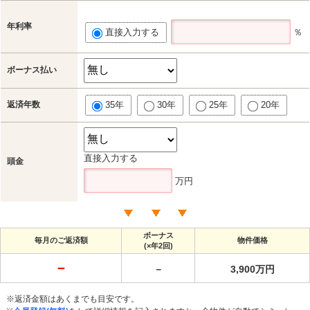
年利率
直接入力する
％
ボーナス払い
返済年数
35年
30年
25年
20年
直接入力する
頭金
万円
ボーナス
毎月のご返済額
物件価格
(×年2回)
－
－
3,900万円
※返済金額はあくまでも目安です。