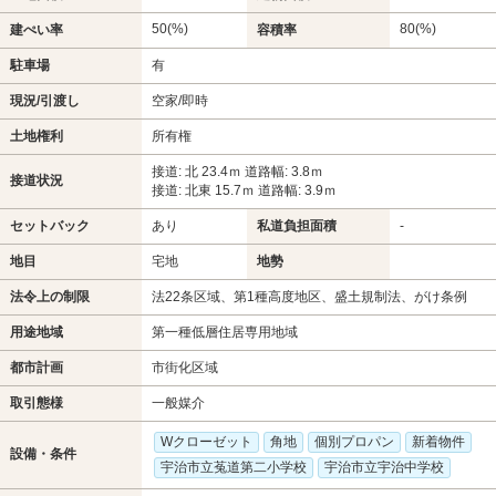
50(%)
80(%)
建ぺい率
容積率
駐車場
有
現況/引渡し
空家/即時
土地権利
所有権
接道: 北 23.4ｍ 道路幅: 3.8ｍ
接道状況
接道: 北東 15.7ｍ 道路幅: 3.9ｍ
セットバック
あり
私道負担面積
-
地目
宅地
地勢
法令上の制限
法22条区域、第1種高度地区、盛土規制法、がけ条例
用途地域
第一種低層住居専用地域
都市計画
市街化区域
取引態様
一般媒介
Wクローゼット
角地
個別プロパン
新着物件
設備・条件
宇治市立菟道第二小学校
宇治市立宇治中学校