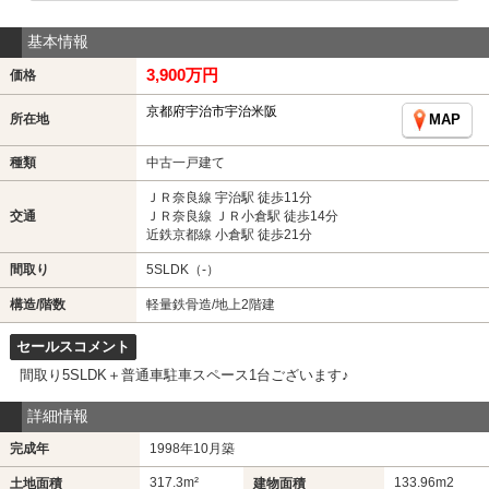
基本情報
3,900万円
価格
京都府宇治市宇治米阪
所在地
MAP
種類
中古一戸建て
ＪＲ奈良線 宇治駅 徒歩11分
交通
ＪＲ奈良線 ＪＲ小倉駅 徒歩14分
近鉄京都線 小倉駅 徒歩21分
間取り
5SLDK（-）
構造/階数
軽量鉄骨造/地上2階建
セールスコメント
間取り5SLDK＋普通車駐車スペース1台ございます♪
詳細情報
完成年
1998年10月築
317.3m²
133.96m
2
土地面積
建物面積