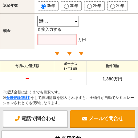
返済年数
35年
30年
25年
20年
直接入力する
頭金
万円
ボーナス
毎月のご返済額
物件価格
(×年2回)
－
－
1,380万円
※返済金額はあくまでも目安です。
※
会員登録(無料)
をして詳細情報を記入されますと、全物件が自動でシミュレー
ションされとても便利になります。
電話で問合わせ
メールで問合せ