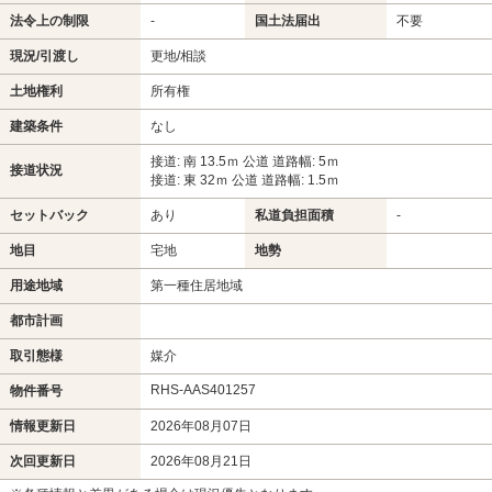
法令上の制限
-
国土法届出
不要
現況/引渡し
更地/相談
土地権利
所有権
建築条件
なし
接道: 南 13.5ｍ 公道 道路幅: 5ｍ
接道状況
接道: 東 32ｍ 公道 道路幅: 1.5ｍ
セットバック
あり
私道負担面積
-
地目
宅地
地勢
用途地域
第一種住居地域
都市計画
取引態様
媒介
RHS-AAS401257
物件番号
情報更新日
2026年08月07日
次回更新日
2026年08月21日