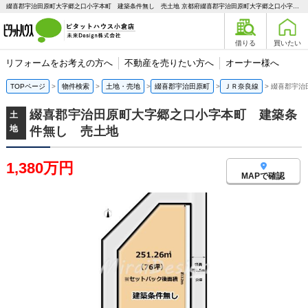
綴喜郡宇治田原町大字郷之口小字本町 建築条件無し 売土地 京都府綴喜郡宇治田原町大字郷之口小字本町｜1,380万円の土地｜ピタットハウス小倉店 未来Design株式会社
借りる
買いたい
リフォームをお考えの方へ
不動産を売りたい方へ
オーナー様へ
TOPページ
物件検索
土地・売地
綴喜郡宇治田原町
ＪＲ奈良線
綴喜郡宇治
綴喜郡宇治田原町大字郷之口小字本町 建築条
土
地
件無し 売土地
1,380万円
MAPで確認