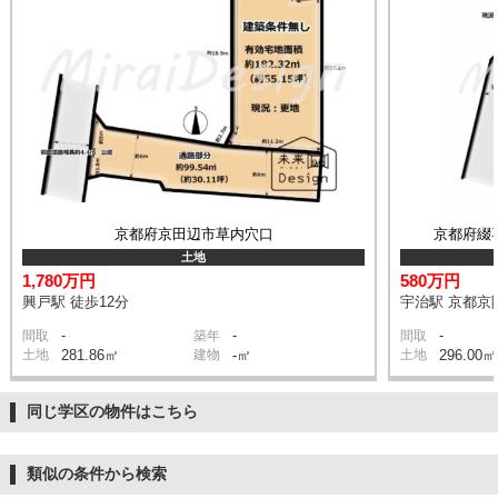
京都府京田辺市草内穴口
京都府綴
土地
1,780万円
580万円
興戸駅 徒歩12分
宇治駅 京都京阪
-
-
-
間取
築年
間取
土地
281.86㎡
建物
-㎡
土地
296.00㎡
同じ学区の物件はこちら
類似の条件から検索