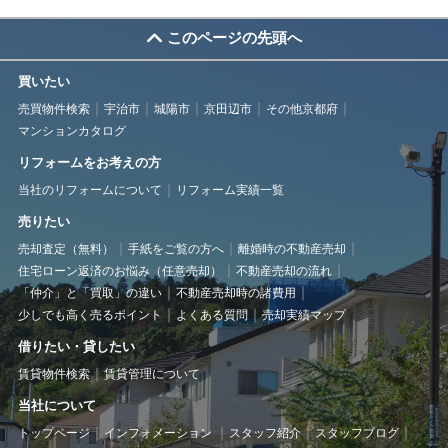
このページの先頭へ
買いたい
売買物件検索
宇治市
城陽市
京田辺市
その他京都府
マンションカタログ
リフォームをお考えの方
当社のリフォームについて
リフォーム実績一覧
売りたい
売却査定（無料）
手紙をご覧の方へ
離婚時の不動産売却
住宅ローン返済のお悩み（任意売却）
不動産売却の流れ
「仲介」と「買取」の違い
不動産売却時の諸費用
少しでも高く売るポイント
よくある質問
売却実績マップ
借りたい・貸したい
賃貸物件検索
賃貸管理について
当社について
トップページ
インフォメーション
スタッフ紹介
スタッフブログ