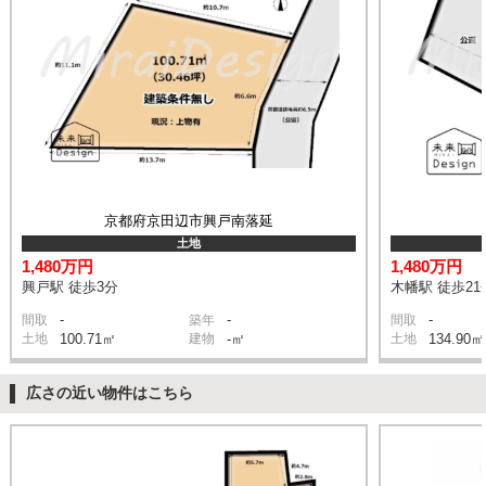
京都府京田辺市興戸南落延
土地
1,480万円
1,480万円
興戸駅 徒歩3分
木幡駅 徒歩21
-
-
-
間取
築年
間取
土地
100.71㎡
建物
-㎡
土地
134.90㎡
広さの近い物件はこちら