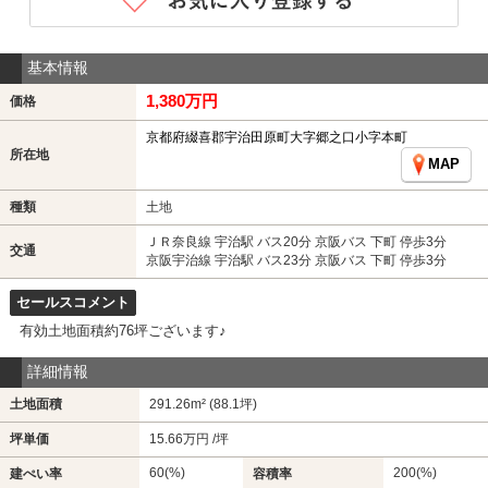
基本情報
1,380万円
価格
京都府綴喜郡宇治田原町大字郷之口小字本町
所在地
MAP
種類
土地
ＪＲ奈良線 宇治駅 バス20分 京阪バス 下町 停歩3分
交通
京阪宇治線 宇治駅 バス23分 京阪バス 下町 停歩3分
セールスコメント
有効土地面積約76坪ございます♪
詳細情報
土地面積
291.26m² (88.1坪)
坪単価
15.66万円 /坪
60(%)
200(%)
建ぺい率
容積率