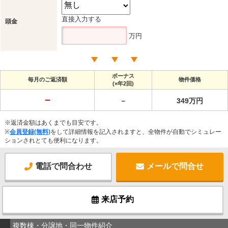
直接入力する
頭金
万円
ボーナス
毎月のご返済額
物件価格
(×年2回)
－
－
349万円
※返済金額はあくまでも目安です。
※
会員登録(無料)
をして詳細情報を記入されますと、全物件が自動でシミュレー
ションされとても便利になります。
電話で問合わせ
メールで問合せ
来店予約
複数棟・分譲地・同一物件紹介