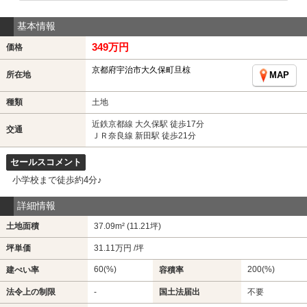
基本情報
349万円
価格
京都府宇治市大久保町旦椋
所在地
MAP
種類
土地
近鉄京都線 大久保駅 徒歩17分
交通
ＪＲ奈良線 新田駅 徒歩21分
セールスコメント
小学校まで徒歩約4分♪
詳細情報
土地面積
37.09m² (11.21坪)
坪単価
31.11万円 /坪
60(%)
200(%)
建ぺい率
容積率
法令上の制限
-
国土法届出
不要