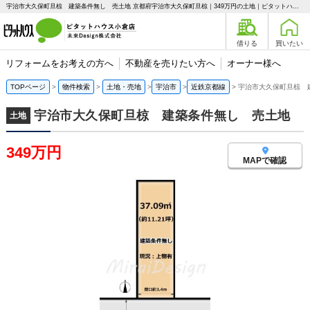
宇治市大久保町旦椋 建築条件無し 売土地 京都府宇治市大久保町旦椋｜349万円の土地｜ピタットハウス小倉店 未来Design株式会社
借りる
買いたい
リフォームをお考えの方へ
不動産を売りたい方へ
オーナー様へ
TOPページ
物件検索
土地・売地
宇治市
近鉄京都線
宇治市大久保町旦椋 
宇治市大久保町旦椋 建築条件無し 売土地
土地
349万円
MAPで確認