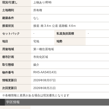
現況/引渡し
上物あり/即時
土地権利
所有権
建築条件
なし
接道状況
接道: 南 3.4ｍ 公道 道路幅: 4.6ｍ
-
-
セットバック
私道負担面積
地目
宅地
地勢
用途地域
第一種住居地域
都市計画
市街化区域
取引態様
媒介
RHS-AAS401431
物件番号
情報更新日
2026年08月07日
次回更新日
2026年08月21日
※各種情報と差異がある場合は現況優先となります
学区情報