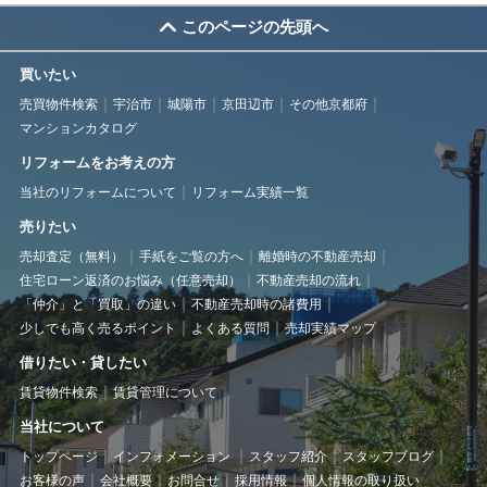
このページの先頭へ
買いたい
売買物件検索
宇治市
城陽市
京田辺市
その他京都府
マンションカタログ
リフォームをお考えの方
当社のリフォームについて
リフォーム実績一覧
売りたい
売却査定（無料）
手紙をご覧の方へ
離婚時の不動産売却
住宅ローン返済のお悩み（任意売却）
不動産売却の流れ
「仲介」と「買取」の違い
不動産売却時の諸費用
少しでも高く売るポイント
よくある質問
売却実績マップ
借りたい・貸したい
賃貸物件検索
賃貸管理について
当社について
トップページ
インフォメーション
スタッフ紹介
スタッフブログ
お客様の声
会社概要
お問合せ
採用情報
個人情報の取り扱い