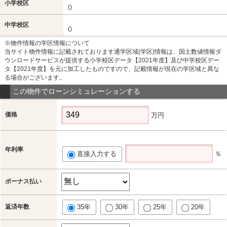
小学校区
()
中学校区
()
※物件情報の学区情報について
当サイト物件情報に記載されております通学区域(学区)情報は、国土数値情報ダ
ウンロードサービスが提供する小学校区データ【2021年度】及び中学校区デー
タ【2021年度】を元に加工したものですので、記載情報が現在の学区域と異な
る場合がございます。
この物件でローンシミュレーションする
価格
万円
年利率
直接入力する
％
ボーナス払い
返済年数
35年
30年
25年
20年