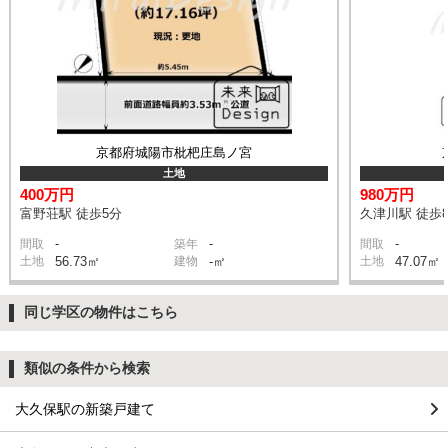
京都府城陽市枇杷庄島ノ宮
土地
400万円
980万円
富野荘駅 徒歩5分
久津川駅 徒歩
-
-
-
間取
築年
間取
土地
56.73㎡
建物
-㎡
土地
47.07㎡
同じ学区の物件はこちら
類似の条件から検索
大久保駅の新築戸建て