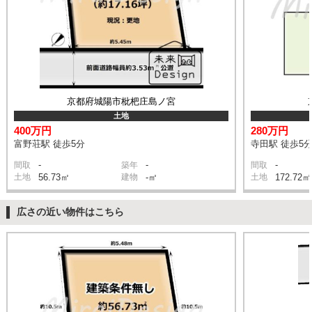
京都府城陽市枇杷庄島ノ宮
土地
400万円
280万円
富野荘駅 徒歩5分
寺田駅 徒歩5
-
-
-
間取
築年
間取
土地
56.73㎡
建物
-㎡
土地
172.72㎡
広さの近い物件はこちら