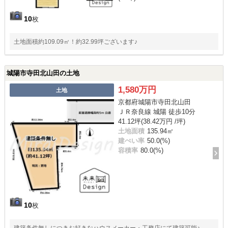
10
枚
土地面積約109.09㎡！約32.99坪ございます♪
城陽市寺田北山田の土地
1,580万円
土地
京都府城陽市寺田北山田
ＪＲ奈良線 城陽 徒歩10分
41.12坪(38.42万円 /坪)
土地面積
135.94㎡
建ぺい率
50.0(%)
容積率
80.0(%)
10
枚
建築条件無しにつきお好きなハウスメーカー・工務店にて建築可能♪