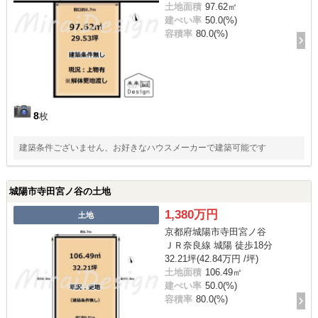
土地面積
97.62㎡
建ぺい率
50.0(%)
容積率
80.0(%)
8
枚
建築条件ございません、お好きなハウスメーカーで建築可能です
城陽市寺田宮ノ谷の土地
1,380万円
土地
京都府城陽市寺田宮ノ谷
ＪＲ奈良線 城陽 徒歩18分
32.21坪(42.84万円 /坪)
土地面積
106.49㎡
建ぺい率
50.0(%)
容積率
80.0(%)