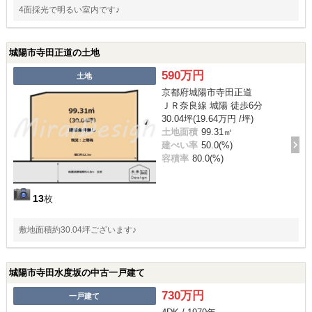
4面採光で明るい室内です♪
城陽市寺田正道の土地
590万円
土地
京都府城陽市寺田正道
ＪＲ奈良線 城陽 徒歩6分
30.04坪(19.64万円 /坪)
土地面積
99.31㎡
建ぺい率
50.0(%)
容積率
80.0(%)
13
枚
敷地面積約30.04坪ございます♪
城陽市寺田水度坂の中古一戸建て
730万円
一戸建て