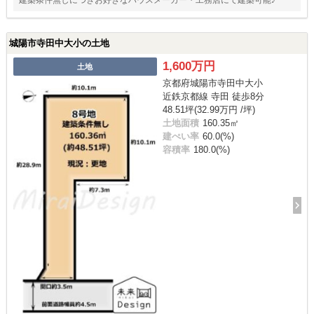
城陽市寺田中大小の土地
1,600万円
土地
京都府城陽市寺田中大小
近鉄京都線 寺田 徒歩8分
48.51坪(32.99万円 /坪)
土地面積
160.35㎡
建ぺい率
60.0(%)
容積率
180.0(%)