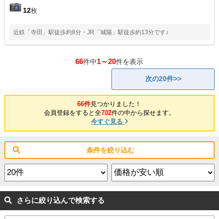
12
枚
近鉄「寺田」駅徒歩約8分・JR「城陽」駅徒歩約13分です♪
66
1～20
件中
件を表示
次の20件>>
66件
見つかりました！
会員登録をすると全
702
件の中から探せます。
今すぐ見る
条件を絞り込む
さらに絞り込んで検索する