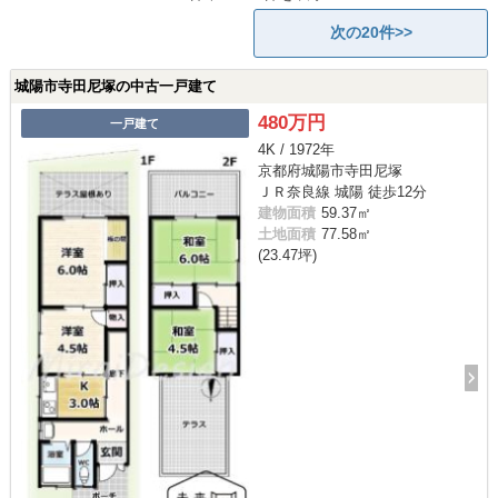
次の20件>>
城陽市寺田尼塚の中古一戸建て
480万円
一戸建て
4K / 1972年
京都府城陽市寺田尼塚
ＪＲ奈良線 城陽 徒歩12分
建物面積
59.37㎡
土地面積
77.58㎡
(23.47坪)