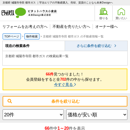
京都府 城陽市寺田 都市ガス ｜宇治エリアの不動産購入、売却、賃貸のことなら未来Designへ
借りる
買いたい
リフォームをお考えの方へ
不動産を売りたい方へ
オーナー様へ
TOPページ
物件検索
京都府 城陽市寺田 都市ガス の不動産情報一覧
現在の検索条件
さらに条件を絞り込む
京都府 城陽市寺田 都市ガス の検索結果一覧
66件
見つかりました！
会員登録をすると全
702
件の中から探せます。
今すぐ見る
条件を絞り込む
66
1～20
件中
件を表示