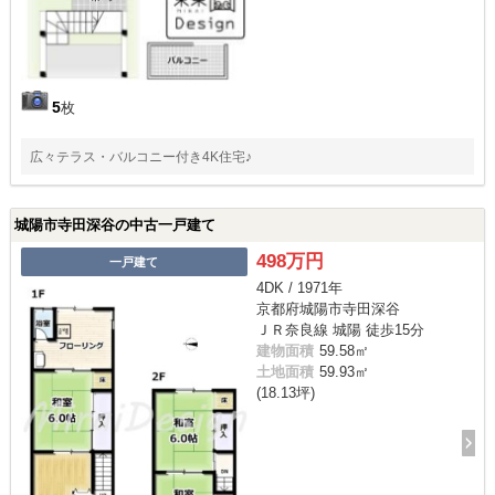
5
枚
広々テラス・バルコニー付き4K住宅♪
城陽市寺田深谷の中古一戸建て
498万円
一戸建て
4DK / 1971年
京都府城陽市寺田深谷
ＪＲ奈良線 城陽 徒歩15分
建物面積
59.58㎡
土地面積
59.93㎡
(18.13坪)