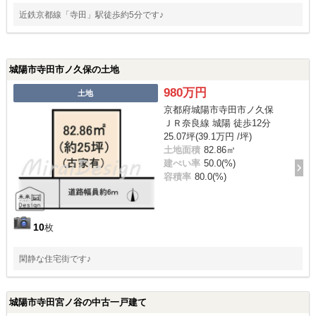
近鉄京都線「寺田」駅徒歩約5分です♪
城陽市寺田市ノ久保の土地
980万円
土地
京都府城陽市寺田市ノ久保
ＪＲ奈良線 城陽 徒歩12分
25.07坪(39.1万円 /坪)
土地面積
82.86㎡
建ぺい率
50.0(%)
容積率
80.0(%)
10
枚
閑静な住宅街です♪
城陽市寺田宮ノ谷の中古一戸建て