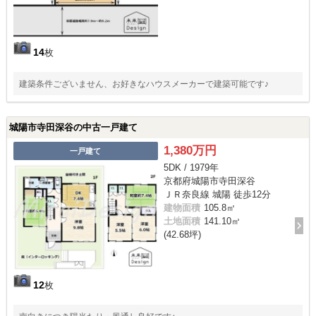
14
枚
建築条件ございません、お好きなハウスメーカーで建築可能です♪
城陽市寺田深谷の中古一戸建て
1,380万円
一戸建て
5DK / 1979年
京都府城陽市寺田深谷
ＪＲ奈良線 城陽 徒歩12分
建物面積
105.8㎡
土地面積
141.10㎡
(42.68坪)
12
枚