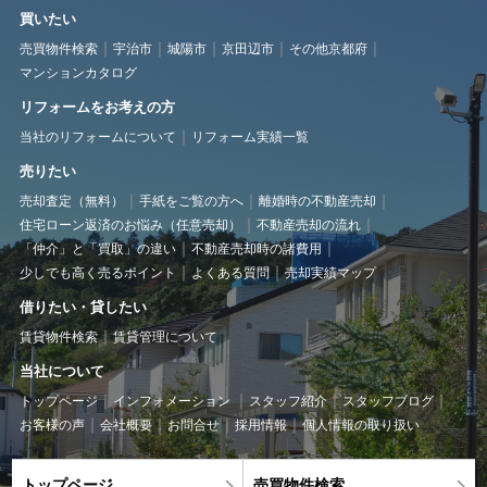
買いたい
売買物件検索
宇治市
城陽市
京田辺市
その他京都府
マンションカタログ
リフォームをお考えの方
当社のリフォームについて
リフォーム実績一覧
売りたい
売却査定（無料）
手紙をご覧の方へ
離婚時の不動産売却
住宅ローン返済のお悩み（任意売却）
不動産売却の流れ
「仲介」と「買取」の違い
不動産売却時の諸費用
少しでも高く売るポイント
よくある質問
売却実績マップ
借りたい・貸したい
賃貸物件検索
賃貸管理について
当社について
トップページ
インフォメーション
スタッフ紹介
スタッフブログ
お客様の声
会社概要
お問合せ
採用情報
個人情報の取り扱い
トップページ
売買物件検索