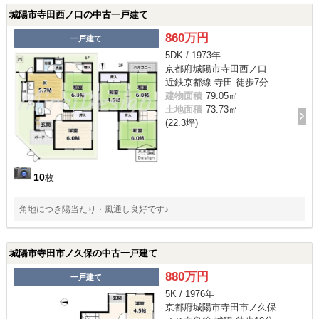
城陽市寺田西ノ口の中古一戸建て
860万円
一戸建て
5DK / 1973年
京都府城陽市寺田西ノ口
近鉄京都線 寺田 徒歩7分
建物面積
79.05㎡
土地面積
73.73㎡
(22.3坪)
10
枚
角地につき陽当たり・風通し良好です♪
城陽市寺田市ノ久保の中古一戸建て
880万円
一戸建て
5K / 1976年
京都府城陽市寺田市ノ久保