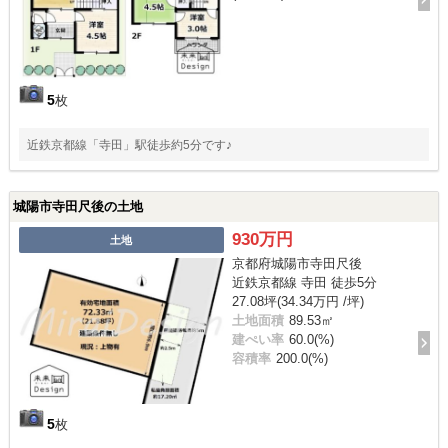
5
枚
近鉄京都線「寺田」駅徒歩約5分です♪
城陽市寺田尺後の土地
930万円
土地
京都府城陽市寺田尺後
近鉄京都線 寺田 徒歩5分
27.08坪(34.34万円 /坪)
土地面積
89.53㎡
建ぺい率
60.0(%)
容積率
200.0(%)
5
枚