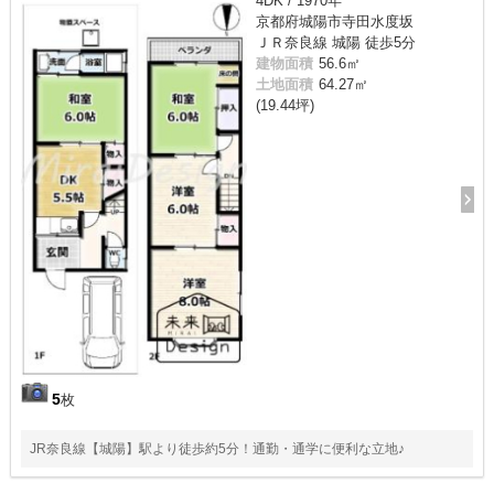
4DK / 1970年
京都府城陽市寺田水度坂
ＪＲ奈良線 城陽 徒歩5分
建物面積
56.6㎡
土地面積
64.27㎡
(19.44坪)
5
枚
JR奈良線【城陽】駅より徒歩約5分！通勤・通学に便利な立地♪