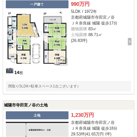
990万円
一戸建て
5LDK / 1972年
京都府城陽市寺田宮ノ谷
ＪＲ奈良線 城陽 徒歩17分
建物面積
83㎡
土地面積
88.71㎡
(26.83坪)
14
枚
間取り5LDK+駐車スペース1台ございます♪
城陽市寺田宮ノ谷の土地
1,230万円
土地
京都府城陽市寺田宮ノ谷
ＪＲ奈良線 城陽 徒歩18分
29.53坪(41.65万円 /坪)