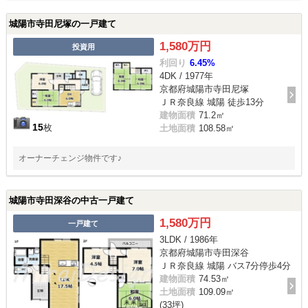
城陽市寺田尼塚の一戸建て
1,580万円
投資用
利回り
6.45%
4DK / 1977年
京都府城陽市寺田尼塚
ＪＲ奈良線 城陽 徒歩13分
建物面積
71.2㎡
15
枚
土地面積
108.58㎡
オーナーチェンジ物件です♪
城陽市寺田深谷の中古一戸建て
1,580万円
一戸建て
3LDK / 1986年
京都府城陽市寺田深谷
ＪＲ奈良線 城陽 バス7分停歩4分
建物面積
74.53㎡
土地面積
109.09㎡
(33坪)