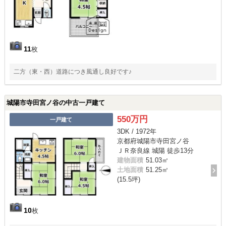
11
枚
二方（東・西）道路につき風通し良好です♪
城陽市寺田宮ノ谷の中古一戸建て
550万円
一戸建て
3DK / 1972年
京都府城陽市寺田宮ノ谷
ＪＲ奈良線 城陽 徒歩13分
建物面積
51.03㎡
土地面積
51.25㎡
(15.5坪)
10
枚