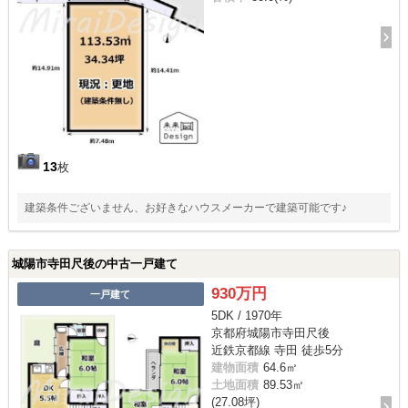
13
枚
建築条件ございません、お好きなハウスメーカーで建築可能です♪
城陽市寺田尺後の中古一戸建て
930万円
一戸建て
5DK / 1970年
京都府城陽市寺田尺後
近鉄京都線 寺田 徒歩5分
建物面積
64.6㎡
土地面積
89.53㎡
(27.08坪)