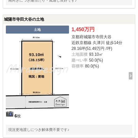
南向きにつき陽当たり・風通し良好です♪
城陽市寺田大谷の土地
1,450万円
土地
京都府城陽市寺田大谷
近鉄京都線 久津川 徒歩14分
28.16坪(51.49万円 /坪)
土地面積
93.10㎡
建ぺい率
50.0(%)
容積率
80.0(%)
6
枚
現況更地渡しにつき解体費不要です♪